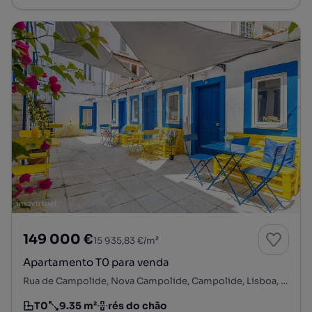
149 000 €
15 935,83 €/m²
Apartamento T0 para venda
Rua de Campolide, Nova Campolide, Campolide, Lisboa, Lisboa
T0
9.35 m²
rés do chão
Tipologia
Preço por metro quadrado
Andar