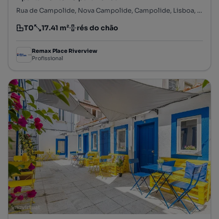
Rua de Campolide, Nova Campolide, Campolide, Lisboa, Lisboa
T0
17.41 m²
rés do chão
Tipologia
Preço por metro quadrado
Andar
Remax Place Riverview
Profissional