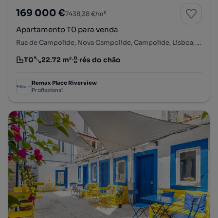
169 000 €
7438,38 €/m²
Apartamento T0 para venda
Rua de Campolide, Nova Campolide, Campolide, Lisboa, Lisboa
T0
22.72 m²
rés do chão
Tipologia
Preço por metro quadrado
Andar
Remax Place Riverview
Profissional