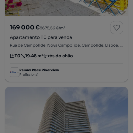
169 000 €
8675,56 €/m²
Apartamento T0 para venda
Rua de Campolide, Nova Campolide, Campolide, Lisboa, Lisboa
T0
19.48 m²
rés do chão
Tipologia
Preço por metro quadrado
Andar
Remax Place Riverview
Profissional