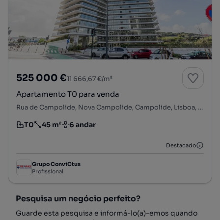
525 000 €
11 666,67 €/m²
Apartamento T0 para venda
Rua de Campolide, Nova Campolide, Campolide, Lisboa, Lisboa
T0
45 m²
6 andar
Tipologia
Preço por metro quadrado
Andar
Destacado
Grupo ConviCtus
Profissional
Pesquisa um negócio perfeito?
Guarde esta pesquisa e informá-lo(a)-emos quando