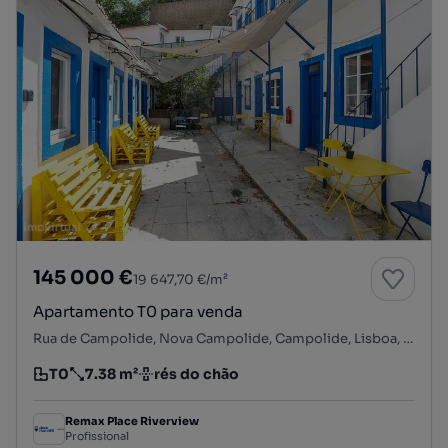
145 000 €
19 647,70 €/m²
Apartamento T0 para venda
Rua de Campolide, Nova Campolide, Campolide, Lisboa, Lisboa
T0
7.38 m²
rés do chão
Tipologia
Preço por metro quadrado
Andar
Remax Place Riverview
Profissional