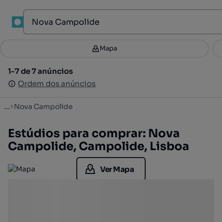
1
Mapa
Mapa
Filtros
Guardar pesquisa
2
1-7 de 7 anúncios
1-7 de 7 anúncios
Ordenar
Ordem dos anúncios
Ordem dos anúncios
...
Nova Campolide
Estúdios para comprar: Nova
Campolide, Campolide, Lisboa
Ver Mapa