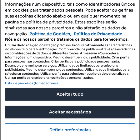
informações num dispositivo, tais como identificadores únicos
Mapa do Site
em cookies para tratar dados pessoais. Pode aceitar ou gerir as
suas escolhas clicando abaixo ou em qualquer momento na
página da política de privacidade. Estas escolhas serão
sinalizadas aos nossos parceiros e não afetarão os dados de
Contacte-nos
navegação.
Política de Cookies,
Política de Privacidade
Nós e os nossos parceiros tratamos os dados para fornecermos:
Utilizar dados de geolocalização precisos. Procurar ativamente as características
do dispositivo para identificação. Compreender os públicos através de estatísticas
SIGA-NOS:
ou combinações de dados de diferentes fontes. Armazenar e/ou aceder a
informações num dispositivo. Medir o desempenho da publicidade. Criar perfis
para personalizar conteúdos. Criar perfis para publicidade personalizada.
Desenvolver e melhorar serviços. Utilizar dados limitados para selecionar
publicidade. Medir o desempenho dos conteúdos. Utilizar dados limitados para
selecionar conteúdos. Utilizar perfis para selecionar publicidade personalizada.
DESCARREGAR NA:
Utilizar perfis para selecionar conteúdos personalizados.
Lista de parceiros (fornecedores)
Aceitar tudo
Aceitar necessários
© 2026 Imovirtual.com, OLX Portugal, S.A.
TERMOS DE UTILIZAÇÃO
Definir preferências
POLÍTICA DE PRIVACIDADE
CONFIGURAÇÕES DE PRIVACIDADE