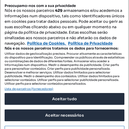
PORTAIS
Preocupamo-nos com a sua privacidade
Nós e os nossos parceiros
429
armazenamos e/ou acedemos a
informações num dispositivo, tais como identificadores únicos
Mapa do Site
em cookies para tratar dados pessoais. Pode aceitar ou gerir as
suas escolhas clicando abaixo ou em qualquer momento na
página da política de privacidade. Estas escolhas serão
sinalizadas aos nossos parceiros e não afetarão os dados de
Contacte-nos
navegação.
Política de Cookies,
Política de Privacidade
Nós e os nossos parceiros tratamos os dados para fornecermos:
Utilizar dados de geolocalização precisos. Procurar ativamente as características
do dispositivo para identificação. Compreender os públicos através de estatísticas
SIGA-NOS:
ou combinações de dados de diferentes fontes. Armazenar e/ou aceder a
informações num dispositivo. Medir o desempenho da publicidade. Criar perfis
para personalizar conteúdos. Criar perfis para publicidade personalizada.
Desenvolver e melhorar serviços. Utilizar dados limitados para selecionar
publicidade. Medir o desempenho dos conteúdos. Utilizar dados limitados para
selecionar conteúdos. Utilizar perfis para selecionar publicidade personalizada.
DESCARREGAR NA:
Utilizar perfis para selecionar conteúdos personalizados.
Lista de parceiros (fornecedores)
Aceitar tudo
Aceitar necessários
© 2026 Imovirtual.com, OLX Portugal, S.A.
TERMOS DE UTILIZAÇÃO