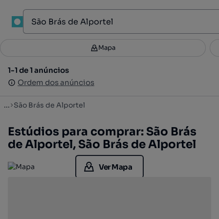
1
Mapa
Mapa
Filtros
Guardar pesquisa
2
1-1 de 1 anúncios
1-1 de 1 anúncios
Ordenar
Ordem dos anúncios
Ordem dos anúncios
...
São Brás de Alportel
Estúdios para comprar: São Brás
de Alportel, São Brás de Alportel
Ver Mapa