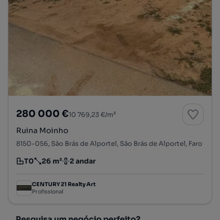
280 000 €
10 769,23 €/m²
Ruina Moinho
8150-056, São Brás de Alportel, São Brás de Alportel, Faro
T0
26 m²
2 andar
Tipologia
Preço por metro quadrado
Andar
CENTURY 21 Realty Art
Profissional
Pesquisa um negócio perfeito?