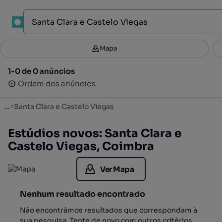
1
Mapa
Mapa
Filtros
Guardar pesquisa
3
1-0 de 0 anúncios
1-0 de 0 anúncios
Ordenar
Ordem dos anúncios
Ordem dos anúncios
...
Santa Clara e Castelo Viegas
Estúdios novos: Santa Clara e
Castelo Viegas, Coimbra
Ver Mapa
Nenhum resultado encontrado
Não encontrámos resultados que correspondam à
sua pesquisa. Tente de novo com outros critérios