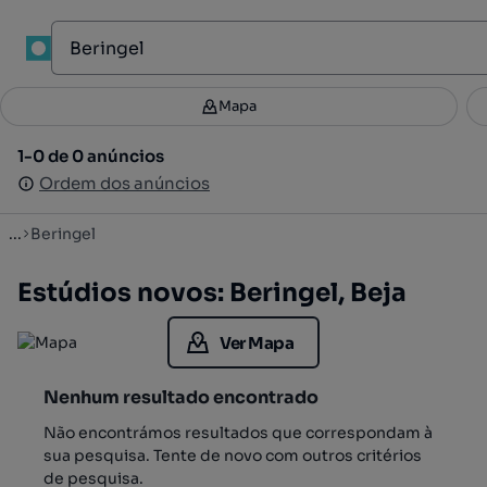
1
Mapa
Mapa
Filtros
Guardar pesquisa
3
1-0 de 0 anúncios
1-0 de 0 anúncios
Ordenar
Ordem dos anúncios
Ordem dos anúncios
...
Beringel
Estúdios novos: Beringel, Beja
Ver Mapa
Nenhum resultado encontrado
Não encontrámos resultados que correspondam à
sua pesquisa. Tente de novo com outros critérios
de pesquisa.