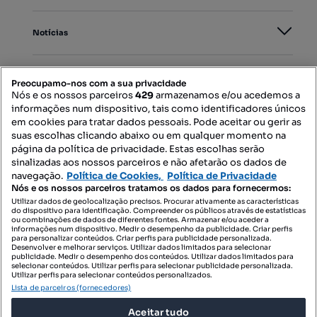
Notícias
PORTAIS
Preocupamo-nos com a sua privacidade
Nós e os nossos parceiros
429
armazenamos e/ou acedemos a
informações num dispositivo, tais como identificadores únicos
Mapa do Site
em cookies para tratar dados pessoais. Pode aceitar ou gerir as
suas escolhas clicando abaixo ou em qualquer momento na
página da política de privacidade. Estas escolhas serão
sinalizadas aos nossos parceiros e não afetarão os dados de
Contacte-nos
navegação.
Política de Cookies,
Política de Privacidade
Nós e os nossos parceiros tratamos os dados para fornecermos:
Utilizar dados de geolocalização precisos. Procurar ativamente as características
do dispositivo para identificação. Compreender os públicos através de estatísticas
SIGA-NOS:
ou combinações de dados de diferentes fontes. Armazenar e/ou aceder a
informações num dispositivo. Medir o desempenho da publicidade. Criar perfis
para personalizar conteúdos. Criar perfis para publicidade personalizada.
Desenvolver e melhorar serviços. Utilizar dados limitados para selecionar
publicidade. Medir o desempenho dos conteúdos. Utilizar dados limitados para
selecionar conteúdos. Utilizar perfis para selecionar publicidade personalizada.
DESCARREGAR NA:
Utilizar perfis para selecionar conteúdos personalizados.
Lista de parceiros (fornecedores)
Aceitar tudo