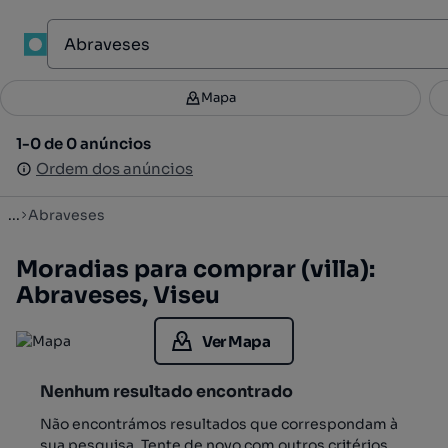
1
Mapa
Mapa
Filtros
Guardar pesquisa
3
1-0 de 0 anúncios
1-0 de 0 anúncios
Ordenar
Ordem dos anúncios
Ordem dos anúncios
...
Abraveses
Moradias para comprar (villa):
Abraveses, Viseu
Ver Mapa
Nenhum resultado encontrado
Não encontrámos resultados que correspondam à
sua pesquisa. Tente de novo com outros critérios