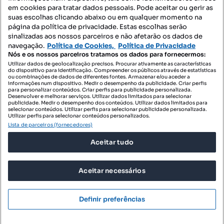
Mapa do Site
em cookies para tratar dados pessoais. Pode aceitar ou gerir as
suas escolhas clicando abaixo ou em qualquer momento na
página da política de privacidade. Estas escolhas serão
sinalizadas aos nossos parceiros e não afetarão os dados de
Contacte-nos
navegação.
Política de Cookies,
Política de Privacidade
Nós e os nossos parceiros tratamos os dados para fornecermos:
Utilizar dados de geolocalização precisos. Procurar ativamente as características
do dispositivo para identificação. Compreender os públicos através de estatísticas
SIGA-NOS:
ou combinações de dados de diferentes fontes. Armazenar e/ou aceder a
informações num dispositivo. Medir o desempenho da publicidade. Criar perfis
para personalizar conteúdos. Criar perfis para publicidade personalizada.
Desenvolver e melhorar serviços. Utilizar dados limitados para selecionar
publicidade. Medir o desempenho dos conteúdos. Utilizar dados limitados para
selecionar conteúdos. Utilizar perfis para selecionar publicidade personalizada.
DESCARREGAR NA:
Utilizar perfis para selecionar conteúdos personalizados.
Lista de parceiros (fornecedores)
Aceitar tudo
Aceitar necessários
© 2026 Imovirtual.com, OLX Portugal, S.A.
TERMOS DE UTILIZAÇÃO
Definir preferências
POLÍTICA DE PRIVACIDADE
CONFIGURAÇÕES DE PRIVACIDADE