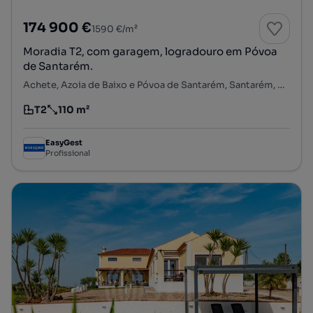
174 900 €
1590 €/m²
Moradia T2, com garagem, logradouro em Póvoa
de Santarém.
Achete, Azoia de Baixo e Póvoa de Santarém, Santarém, Santarém
T2
110 m²
Tipologia
Preço por metro quadrado
EasyGest
Profissional