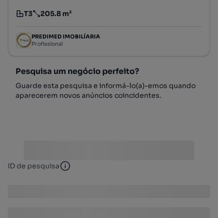
T3
205.8 m²
Tipologia
Preço por metro quadrado
PREDIMED IMOBILÍARIA
Profissional
Pesquisa um negócio perfeito?
Guarde esta pesquisa e informá-lo(a)-emos quando
aparecerem novos anúncios coincidentes.
ID de pesquisa
ID de pesquisa