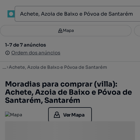
1
Mapa
Mapa
Filtros
Guardar pesquisa
3
1-7 de 7 anúncios
1-7 de 7 anúncios
Ordenar
Ordem dos anúncios
Ordem dos anúncios
...
Achete, Azoia de Baixo e Póvoa de Santarém
Moradias para comprar (villa):
Achete, Azoia de Baixo e Póvoa de
Santarém, Santarém
Ver Mapa