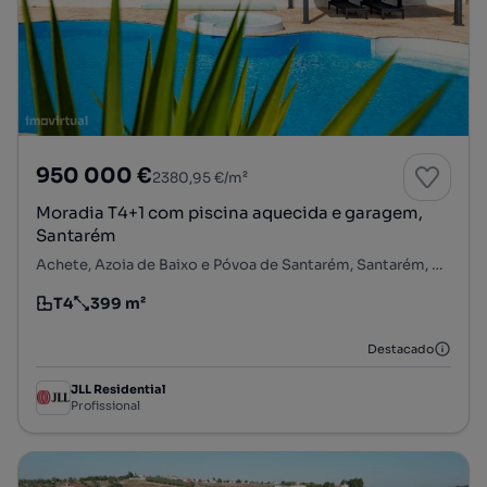
950 000 €
2380,95 €/m²
Moradia T4+1 com piscina aquecida e garagem,
Santarém
Achete, Azoia de Baixo e Póvoa de Santarém, Santarém, Santarém
T4
399 m²
Tipologia
Preço por metro quadrado
Destacado
JLL Residential
Profissional