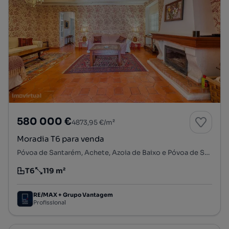
580 000 €
4873,95 €/m²
Moradia T6 para venda
Póvoa de Santarém, Achete, Azoia de Baixo e Póvoa de Santarém, Santarém, Santarém
T6
119 m²
Tipologia
Preço por metro quadrado
RE/MAX + Grupo Vantagem
Profissional