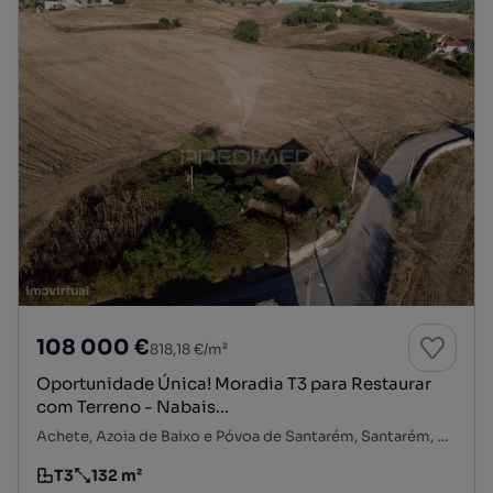
108 000 €
818,18 €/m²
Oportunidade Única! Moradia T3 para Restaurar
com Terreno - Nabais...
Achete, Azoia de Baixo e Póvoa de Santarém, Santarém, Santarém
T3
132 m²
Tipologia
Preço por metro quadrado