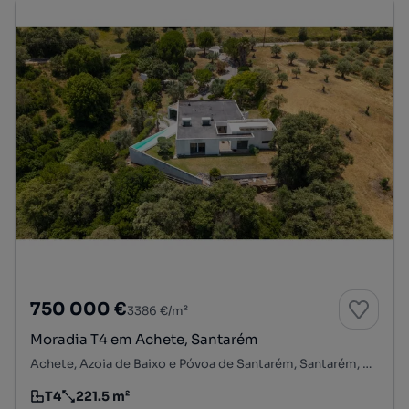
750 000 €
3386 €/m²
Moradia T4 em Achete, Santarém
Achete, Azoia de Baixo e Póvoa de Santarém, Santarém, Santarém
T4
221.5 m²
Tipologia
Preço por metro quadrado