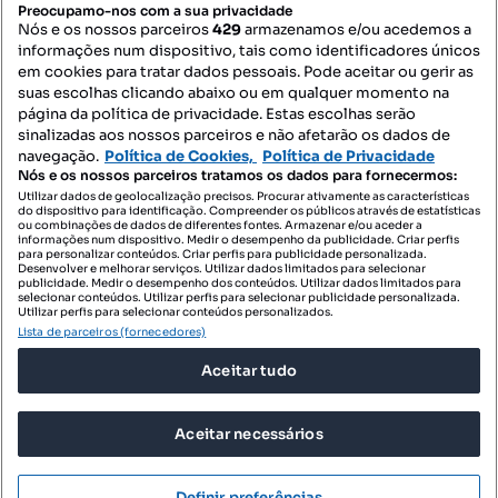
Preocupamo-nos com a sua privacidade
Nós e os nossos parceiros
429
armazenamos e/ou acedemos a
informações num dispositivo, tais como identificadores únicos
Mapa do Site
em cookies para tratar dados pessoais. Pode aceitar ou gerir as
suas escolhas clicando abaixo ou em qualquer momento na
página da política de privacidade. Estas escolhas serão
sinalizadas aos nossos parceiros e não afetarão os dados de
Contacte-nos
navegação.
Política de Cookies,
Política de Privacidade
Nós e os nossos parceiros tratamos os dados para fornecermos:
Utilizar dados de geolocalização precisos. Procurar ativamente as características
do dispositivo para identificação. Compreender os públicos através de estatísticas
SIGA-NOS:
ou combinações de dados de diferentes fontes. Armazenar e/ou aceder a
informações num dispositivo. Medir o desempenho da publicidade. Criar perfis
para personalizar conteúdos. Criar perfis para publicidade personalizada.
Desenvolver e melhorar serviços. Utilizar dados limitados para selecionar
publicidade. Medir o desempenho dos conteúdos. Utilizar dados limitados para
selecionar conteúdos. Utilizar perfis para selecionar publicidade personalizada.
DESCARREGAR NA:
Utilizar perfis para selecionar conteúdos personalizados.
Lista de parceiros (fornecedores)
Aceitar tudo
Aceitar necessários
© 2026 Imovirtual.com, OLX Portugal, S.A.
TERMOS DE UTILIZAÇÃO
Definir preferências
POLÍTICA DE PRIVACIDADE