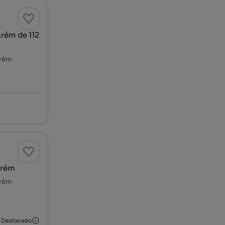
arém de 112
arém
arém
arém
Destacado