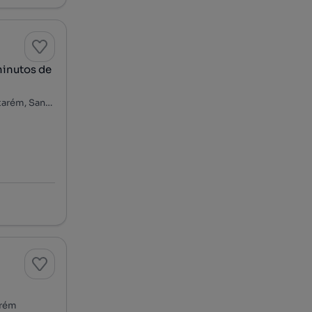
minutos de
Arneiro dos Borralhos, Achete, Azoia de Baixo e Póvoa de Santarém, Santarém, Santarém
arém