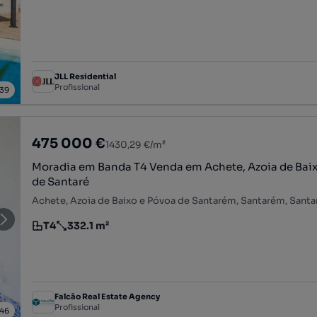
JLL Residential
Profissional
39
475 000 €
1430,29 €/m²
Moradia em Banda T4 Venda em Achete, Azoia de Bai
de Santaré
Achete, Azoia de Baixo e Póvoa de Santarém, Santarém, Sant
T4
332.1 m²
Tipologia
Preço por metro quadrado
Falcão Real Estate Agency
Profissional
46