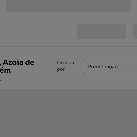
 Azoia de
Ordenar
Predefinição
rém
por
?