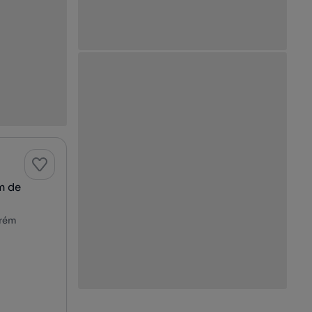
m de
arém