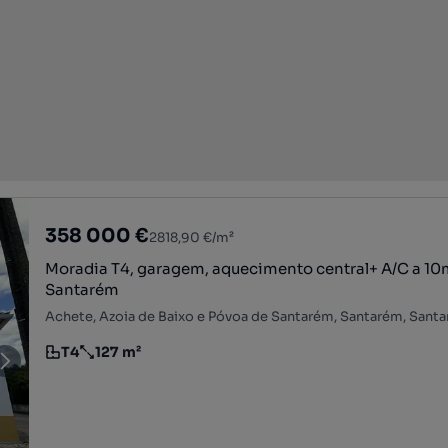
358 000 €
2818,90 €/m²
Moradia T4, garagem, aquecimento central+ A/C a 10
Santarém
Achete, Azoia de Baixo e Póvoa de Santarém, Santarém, Sant
T4
127 m²
Tipologia
Preço por metro quadrado