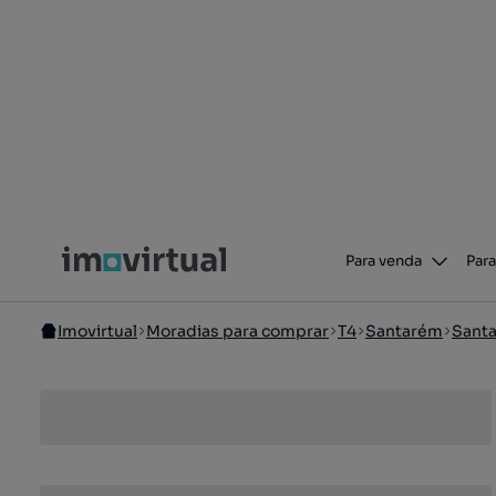
Para venda
Para
Imovirtual
Moradias para comprar
T4
Santarém
Sant