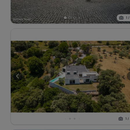
1
1
/