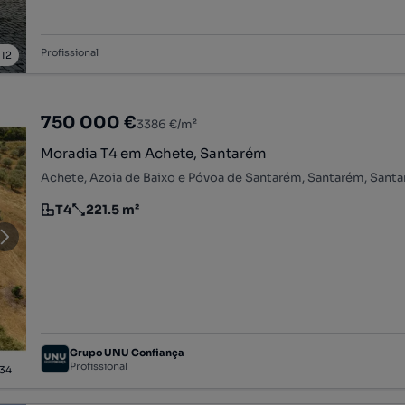
Profissional
/
12
750 000 €
3386 €/m²
Moradia T4 em Achete, Santarém
Achete, Azoia de Baixo e Póvoa de Santarém, Santarém, Sant
T4
221.5 m²
Tipologia
Preço por metro quadrado
Grupo UNU Confiança
Profissional
34