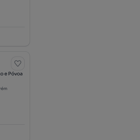
xo e Póvoa
arém