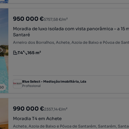
950 000 €
5757,58 €/m²
Moradia de luxo isolada com vista panorâmica – a 15 
Santaré
T4
165 m²
Tipologia
Preço por metro quadrado
Blue Select - Mediação Imobiliária, Lda
Profissional
50
990 000 €
2357,14 €/m²
Moradia T4 em Achete
Achete, Azoia de Baixo e Póvoa de Santarém, Santarém, Sant