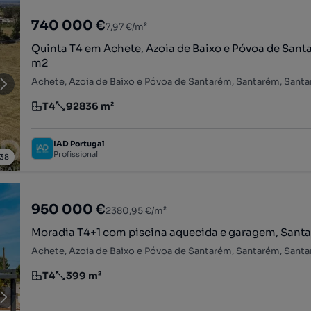
740 000 €
7,97 €/m²
Quinta T4 em Achete, Azoia de Baixo e Póvoa de Sant
m2
Achete, Azoia de Baixo e Póvoa de Santarém, Santarém, Sant
T4
92836 m²
Tipologia
Preço por metro quadrado
IAD Portugal
Profissional
38
950 000 €
2380,95 €/m²
Moradia T4+1 com piscina aquecida e garagem, Sant
Achete, Azoia de Baixo e Póvoa de Santarém, Santarém, Sant
T4
399 m²
Tipologia
Preço por metro quadrado