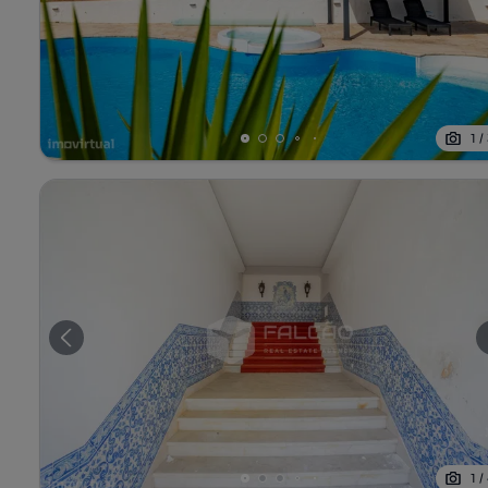
1
/
1
/