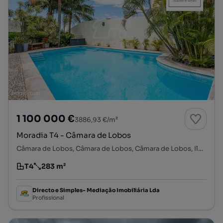
1 100 000 €
3886,93 €/m²
Moradia T4 - Câmara de Lobos
Câmara de Lobos, Câmara de Lobos, Câmara de Lobos, Ilha da Madeira
T4
283 m²
Tipologia
Preço por metro quadrado
Directo e Simples- Mediação Imobiliária Lda
Profissional