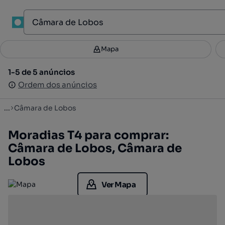
1
Mapa
Mapa
Filtros
Guardar pesquisa
3
1-5 de 5 anúncios
1-5 de 5 anúncios
Ordenar
Ordem dos anúncios
Ordem dos anúncios
...
Câmara de Lobos
Moradias T4 para comprar:
Câmara de Lobos, Câmara de
Lobos
Ver Mapa