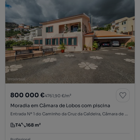
800 000 €
4761,90 €/m²
Moradia em Câmara de Lobos com piscina
Entrada Nº 1 do Caminho da Cruz da Caldeira, Câmara de Lobos, Câmara de Lobos, Ilha da Madeira
T4
168 m²
Tipologia
Preço por metro quadrado
Profissional