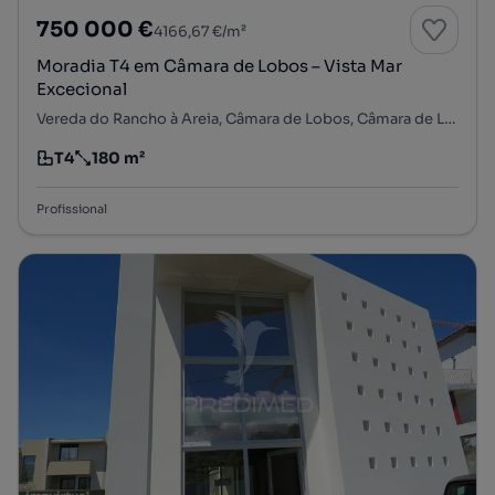
750 000 €
4166,67 €/m²
Moradia T4 em Câmara de Lobos – Vista Mar
Excecional
Vereda do Rancho à Areia, Câmara de Lobos, Câmara de Lobos, Ilha da Madeira
T4
180 m²
Tipologia
Preço por metro quadrado
Profissional