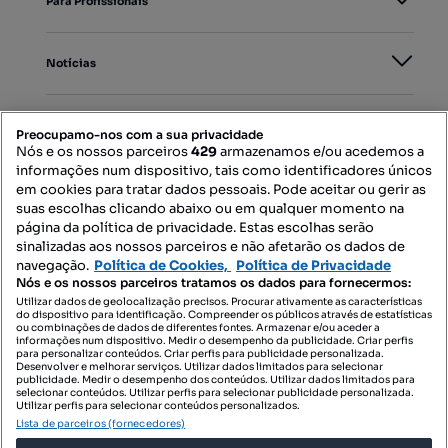
Para Profissionais
Notícias
PORTAIS
Preocupamo-nos com a sua privacidade
Nós e os nossos parceiros
429
armazenamos e/ou acedemos a
informações num dispositivo, tais como identificadores únicos
Mapa do Site
em cookies para tratar dados pessoais. Pode aceitar ou gerir as
suas escolhas clicando abaixo ou em qualquer momento na
página da política de privacidade. Estas escolhas serão
sinalizadas aos nossos parceiros e não afetarão os dados de
Contacte-nos
navegação.
Política de Cookies,
Política de Privacidade
Nós e os nossos parceiros tratamos os dados para fornecermos:
Utilizar dados de geolocalização precisos. Procurar ativamente as características
do dispositivo para identificação. Compreender os públicos através de estatísticas
SIGA-NOS:
ou combinações de dados de diferentes fontes. Armazenar e/ou aceder a
informações num dispositivo. Medir o desempenho da publicidade. Criar perfis
para personalizar conteúdos. Criar perfis para publicidade personalizada.
Desenvolver e melhorar serviços. Utilizar dados limitados para selecionar
publicidade. Medir o desempenho dos conteúdos. Utilizar dados limitados para
selecionar conteúdos. Utilizar perfis para selecionar publicidade personalizada.
DESCARREGAR NA:
Utilizar perfis para selecionar conteúdos personalizados.
Lista de parceiros (fornecedores)