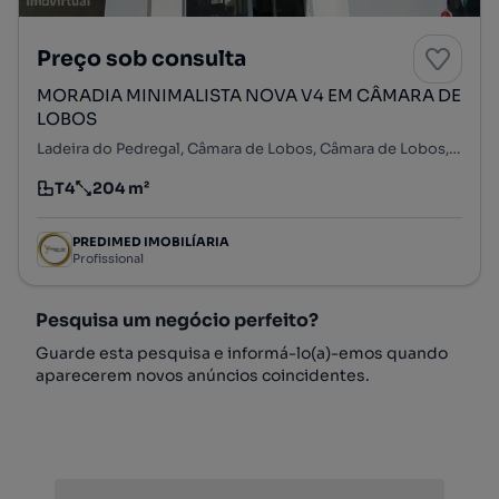
Preço sob consulta
MORADIA MINIMALISTA NOVA V4 EM CÂMARA DE
LOBOS
Ladeira do Pedregal, Câmara de Lobos, Câmara de Lobos, Ilha da Madeira
T4
204 m²
Tipologia
Preço por metro quadrado
PREDIMED IMOBILÍARIA
Profissional
Pesquisa um negócio perfeito?
Guarde esta pesquisa e informá-lo(a)-emos quando
aparecerem novos anúncios coincidentes.