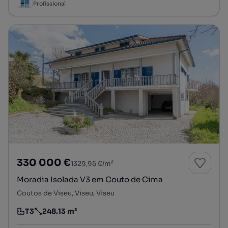
Profissional
330 000 €
1329,95 €/m²
Moradia Isolada V3 em Couto de Cima
Coutos de Viseu, Viseu, Viseu
T3
248.13 m²
Tipologia
Preço por metro quadrado