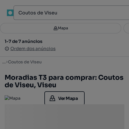
1
Mapa
Mapa
Filtros
Guardar pesquisa
3
1-7 de 7 anúncios
1-7 de 7 anúncios
Ordenar
Ordem dos anúncios
Ordem dos anúncios
...
Coutos de Viseu
Moradias T3 para comprar: Coutos
de Viseu, Viseu
Ver Mapa