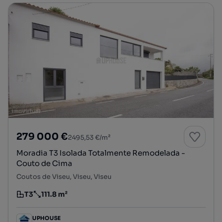
279 000 €
2495,53 €/m²
Moradia T3 Isolada Totalmente Remodelada -
Couto de Cima
Coutos de Viseu, Viseu, Viseu
T3
111.8 m²
Tipologia
Preço por metro quadrado
UPHOUSE