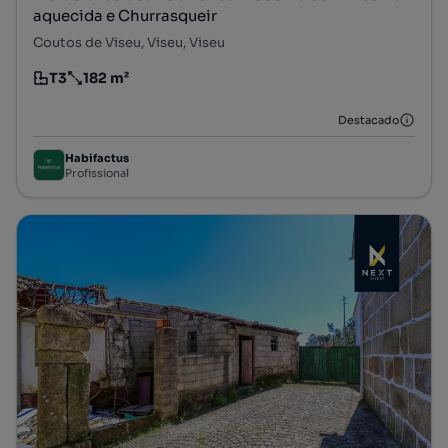
aquecida e Churrasqueir
Coutos de Viseu, Viseu, Viseu
T3
182 m²
Tipologia
Preço por metro quadrado
Destacado
Habifactus
Profissional