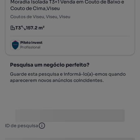
Moradia Isolada T3+1 Venda em Couto de Baixo e
Couto de Cima,Viseu
Coutos de Viseu, Viseu, Viseu
T3
157.2 m²
Tipologia
Preço por metro quadrado
Piloto Invest
Profissional
Pesquisa um negócio perfeito?
Guarde esta pesquisa e informá-lo(a)-emos quando
aparecerem novos anúncios coincidentes.
ID de pesquisa
ID de pesquisa