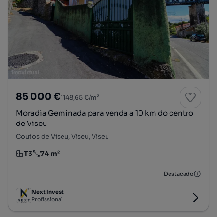
85 000 €
1148,65 €/m²
Moradia Geminada para venda a 10 km do centro
de Viseu
Coutos de Viseu, Viseu, Viseu
T3
74 m²
Tipologia
Preço por metro quadrado
Destacado
Next Invest
Profissional