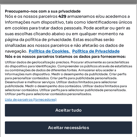
PORTAIS
Preocupamo-nos com a sua privacidade
Nós e os nossos parceiros
429
armazenamos e/ou acedemos a
informações num dispositivo, tais como identificadores únicos
Mapa do Site
em cookies para tratar dados pessoais. Pode aceitar ou gerir as
suas escolhas clicando abaixo ou em qualquer momento na
página da política de privacidade. Estas escolhas serão
sinalizadas aos nossos parceiros e não afetarão os dados de
Contacte-nos
navegação.
Política de Cookies,
Política de Privacidade
Nós e os nossos parceiros tratamos os dados para fornecermos:
Utilizar dados de geolocalização precisos. Procurar ativamente as características
do dispositivo para identificação. Compreender os públicos através de estatísticas
SIGA-NOS:
ou combinações de dados de diferentes fontes. Armazenar e/ou aceder a
informações num dispositivo. Medir o desempenho da publicidade. Criar perfis
para personalizar conteúdos. Criar perfis para publicidade personalizada.
Desenvolver e melhorar serviços. Utilizar dados limitados para selecionar
publicidade. Medir o desempenho dos conteúdos. Utilizar dados limitados para
selecionar conteúdos. Utilizar perfis para selecionar publicidade personalizada.
DESCARREGAR NA:
Utilizar perfis para selecionar conteúdos personalizados.
Lista de parceiros (fornecedores)
Aceitar tudo
Aceitar necessários
© 2026 Imovirtual.com, OLX Portugal, S.A.