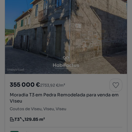
355 000 €
2733,92 €/m²
Moradia T3 em Pedra Remodelada para venda em
Viseu
Coutos de Viseu, Viseu, Viseu
T3
129.85 m²
Tipologia
Preço por metro quadrado