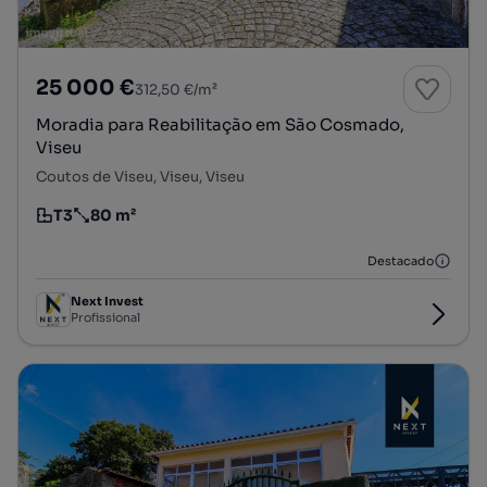
25 000 €
312,50 €/m²
Moradia para Reabilitação em São Cosmado,
Viseu
Coutos de Viseu, Viseu, Viseu
T3
80 m²
Tipologia
Preço por metro quadrado
Destacado
Next Invest
Profissional