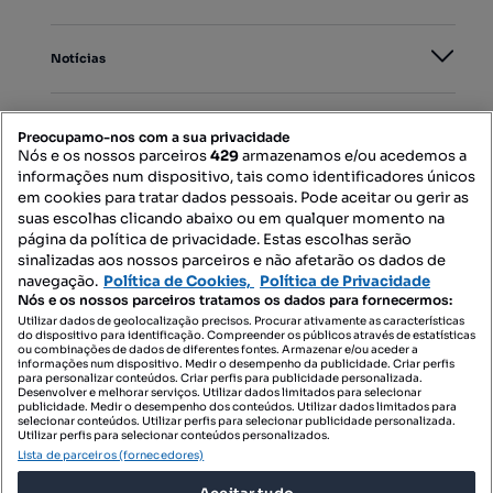
Notícias
PORTAIS
Preocupamo-nos com a sua privacidade
Nós e os nossos parceiros
429
armazenamos e/ou acedemos a
informações num dispositivo, tais como identificadores únicos
Mapa do Site
em cookies para tratar dados pessoais. Pode aceitar ou gerir as
suas escolhas clicando abaixo ou em qualquer momento na
página da política de privacidade. Estas escolhas serão
sinalizadas aos nossos parceiros e não afetarão os dados de
Contacte-nos
navegação.
Política de Cookies,
Política de Privacidade
Nós e os nossos parceiros tratamos os dados para fornecermos:
Utilizar dados de geolocalização precisos. Procurar ativamente as características
do dispositivo para identificação. Compreender os públicos através de estatísticas
SIGA-NOS:
ou combinações de dados de diferentes fontes. Armazenar e/ou aceder a
informações num dispositivo. Medir o desempenho da publicidade. Criar perfis
para personalizar conteúdos. Criar perfis para publicidade personalizada.
Desenvolver e melhorar serviços. Utilizar dados limitados para selecionar
publicidade. Medir o desempenho dos conteúdos. Utilizar dados limitados para
selecionar conteúdos. Utilizar perfis para selecionar publicidade personalizada.
DESCARREGAR NA:
Utilizar perfis para selecionar conteúdos personalizados.
Lista de parceiros (fornecedores)