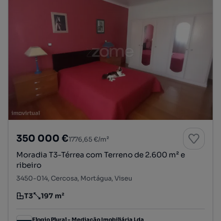
350 000 €
1776,65 €/m²
Moradia T3-Térrea com Terreno de 2.600 m² e
ribeiro
3450-014, Cercosa, Mortágua, Viseu
T3
197 m²
Tipologia
Preço por metro quadrado
Elogio Plural - Mediação Imobiliária Lda