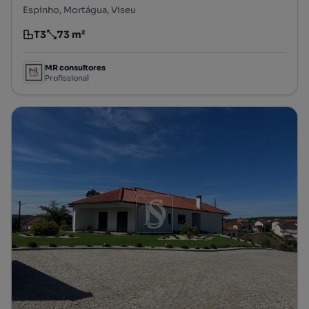
Espinho, Mortágua, Viseu
T3
73 m²
Tipologia
Preço por metro quadrado
MR consultores
Profissional