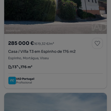
285 000 €
1619,32 €/m²
Casa / Villa T3 em Espinho de 176 m2
Espinho, Mortágua, Viseu
T3
176 m²
Tipologia
Preço por metro quadrado
IAD Portugal
Profissional