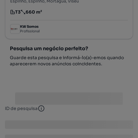
Espinho, Espinho, Mortágua, Viseu
T3
660 m²
Tipologia
Preço por metro quadrado
KW Somos
Profissional
Pesquisa um negócio perfeito?
Guarde esta pesquisa e informá-lo(a)-emos quando
aparecerem novos anúncios coincidentes.
ID de pesquisa
ID de pesquisa