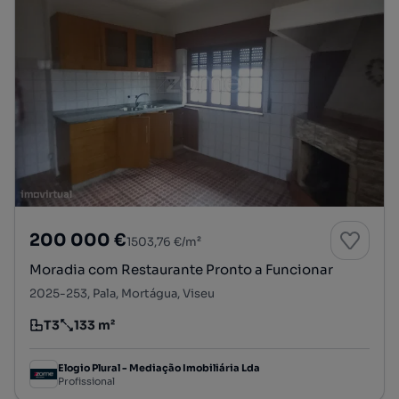
200 000 €
1503,76 €/m²
Moradia com Restaurante Pronto a Funcionar
2025-253, Pala, Mortágua, Viseu
T3
133 m²
Tipologia
Preço por metro quadrado
Elogio Plural - Mediação Imobiliária Lda
Profissional