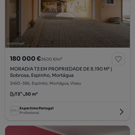
180 000 €
3600 €/m²
MORADIA T3 EM PROPRIEDADE DE 8.190 M² |
Sobrosa, Espinho, Mortágua
3450-386, Espinho, Mortágua, Viseu
T3
50 m²
Tipologia
Preço por metro quadrado
Expertimo Portugal
Profissional