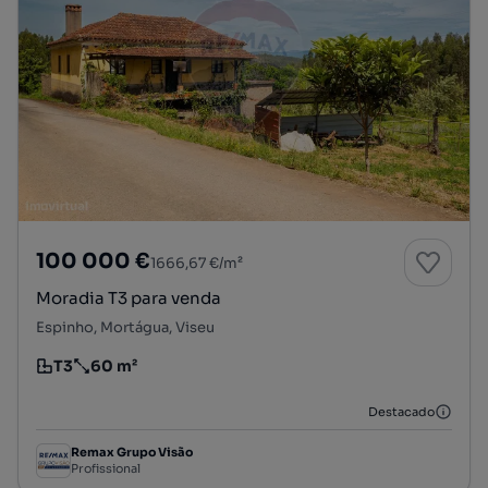
100 000 €
1666,67 €/m²
Moradia T3 para venda
Espinho, Mortágua, Viseu
T3
60 m²
Tipologia
Preço por metro quadrado
Destacado
Remax Grupo Visão
Profissional