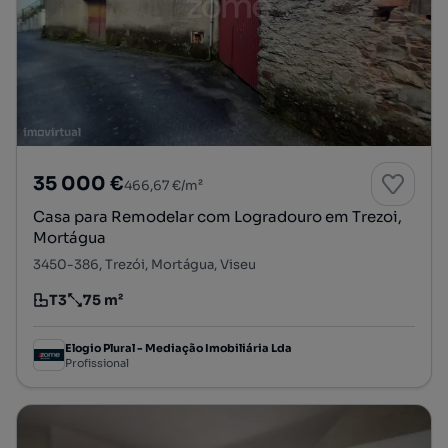
35 000 €
466,67 €/m²
Casa para Remodelar com Logradouro em Trezoi,
Mortágua
3450-386, Trezói, Mortágua, Viseu
T3
75 m²
Tipologia
Preço por metro quadrado
Elogio Plural - Mediação Imobiliária Lda
Profissional