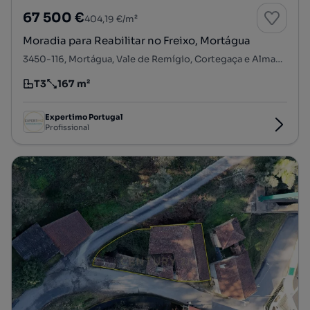
67 500 €
404,19 €/m²
Moradia para Reabilitar no Freixo, Mortágua
3450-116, Mortágua, Vale de Remígio, Cortegaça e Almaça, Mortágua, Viseu
T3
167 m²
Tipologia
Preço por metro quadrado
Expertimo Portugal
Profissional