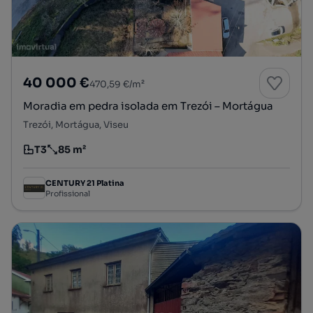
40 000 €
470,59 €/m²
Moradia em pedra isolada em Trezói – Mortágua
Trezói, Mortágua, Viseu
T3
85 m²
Tipologia
Preço por metro quadrado
CENTURY 21 Platina
Profissional