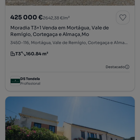
425 000 €
2642,38 €/m²
Moradia T3+1 Venda em Mortágua, Vale de
Remígio, Cortegaça e Almaça,Mo
3450-116, Mortágua, Vale de Remígio, Cortegaça e Almaça, Mortágua, Viseu
T3
160.84 m²
Tipologia
Preço por metro quadrado
Destacado
DS Tondela
Profissional