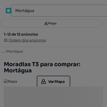
1
Mapa
Mapa
Filtros
Guardar pesquisa
3
1-12 de 12 anúncios
1-12 de 12 anúncios
Ordenar
Ordem dos anúncios
Ordem dos anúncios
...
Mortágua
Moradias T3 para comprar:
Mortágua
Ver Mapa