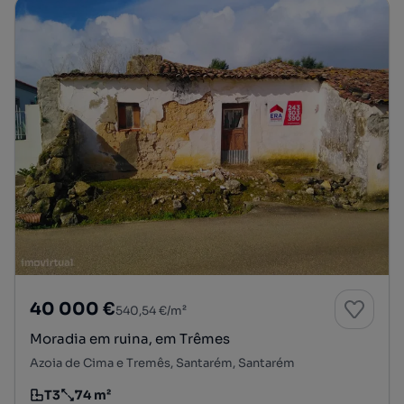
40 000 €
540,54 €/m²
Moradia em ruina, em Trêmes
Azoia de Cima e Tremês, Santarém, Santarém
T3
74 m²
Tipologia
Preço por metro quadrado