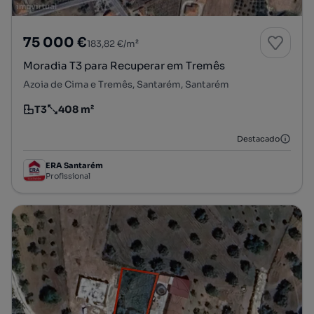
75 000 €
183,82 €/m²
Moradia T3 para Recuperar em Tremês
Azoia de Cima e Tremês, Santarém, Santarém
T3
408 m²
Tipologia
Preço por metro quadrado
Destacado
ERA Santarém
Profissional