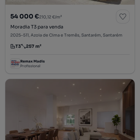
54 000 €
210,12 €/m²
Moradia T3 para venda
2025-511, Azoia de Cima e Tremês, Santarém, Santarém
T3
257 m²
Tipologia
Preço por metro quadrado
Remax Madis
Profissional