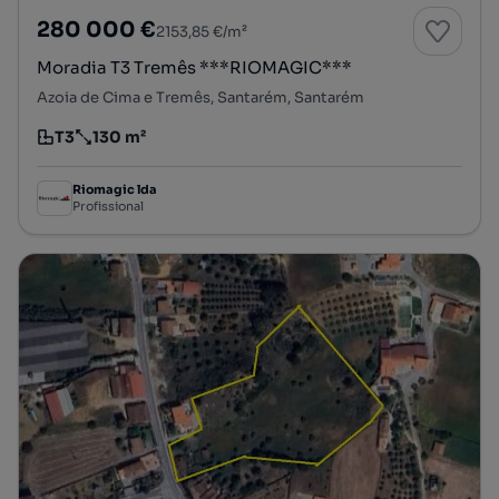
280 000 €
2153,85 €/m²
Moradia T3 Tremês ***RIOMAGIC***
Azoia de Cima e Tremês, Santarém, Santarém
T3
130 m²
Tipologia
Preço por metro quadrado
Riomagic lda
Profissional