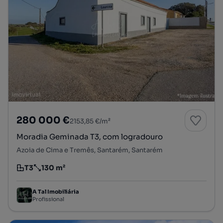
280 000 €
2153,85 €/m²
Moradia Geminada T3, com logradouro
Azoia de Cima e Tremês, Santarém, Santarém
T3
130 m²
Tipologia
Preço por metro quadrado
A Tal Imobiliária
Profissional