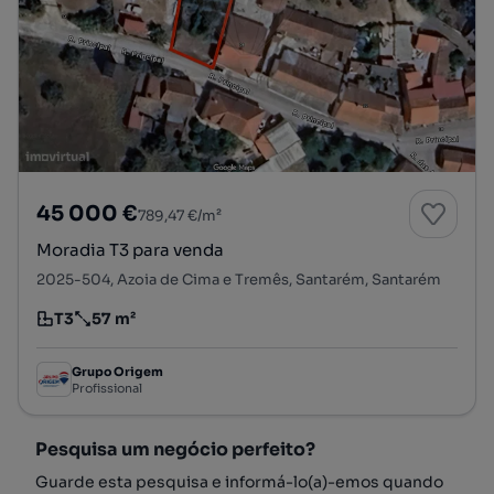
45 000 €
789,47 €/m²
Moradia T3 para venda
2025-504, Azoia de Cima e Tremês, Santarém, Santarém
T3
57 m²
Tipologia
Preço por metro quadrado
Grupo Origem
Profissional
Pesquisa um negócio perfeito?
Guarde esta pesquisa e informá-lo(a)-emos quando