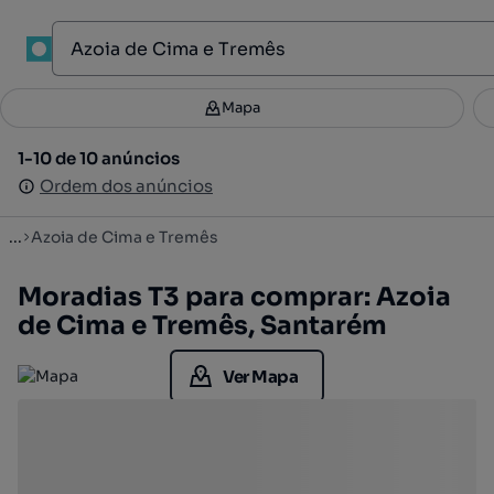
1
Mapa
Mapa
Filtros
Guardar pesquisa
3
1-10 de 10 anúncios
1-10 de 10 anúncios
Ordenar
Ordem dos anúncios
Ordem dos anúncios
...
Azoia de Cima e Tremês
Moradias T3 para comprar: Azoia
de Cima e Tremês, Santarém
Ver Mapa