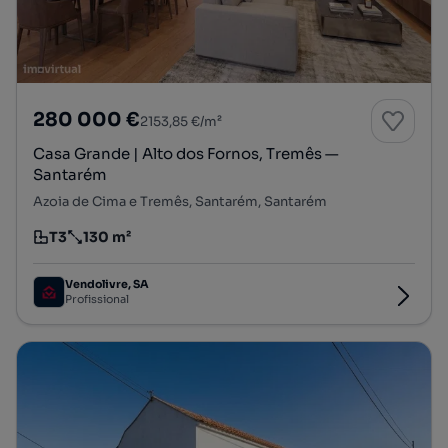
280 000 €
2153,85 €/m²
Casa Grande | Alto dos Fornos, Tremês —
Santarém
Azoia de Cima e Tremês, Santarém, Santarém
T3
130 m²
Tipologia
Preço por metro quadrado
Vendolivre, SA
Profissional