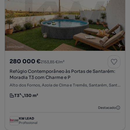
280 000 €
2153,85 €/m²
Refúgio Contemporâneo às Portas de Santarém:
Moradia T3 com Charme e P
Alto dos Fornos, Azoia de Cima e Tremês, Santarém, Santarém
T3
130 m²
Tipologia
Preço por metro quadrado
Destacado
KW LEAD
Profissional