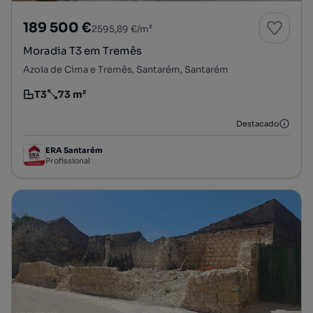
189 500 €
2595,89 €/m²
Moradia T3 em Tremês
Azoia de Cima e Tremês, Santarém, Santarém
T3
73 m²
Tipologia
Preço por metro quadrado
Destacado
ERA Santarém
Profissional