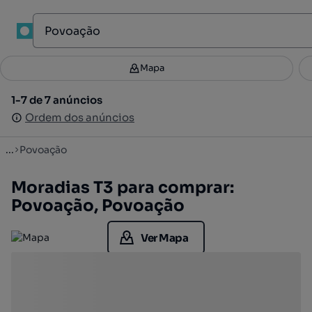
1
Mapa
Mapa
Filtros
Guardar pesquisa
3
1-7 de 7 anúncios
1-7 de 7 anúncios
Ordenar
Ordem dos anúncios
Ordem dos anúncios
...
Povoação
Moradias T3 para comprar:
Povoação, Povoação
Ver Mapa