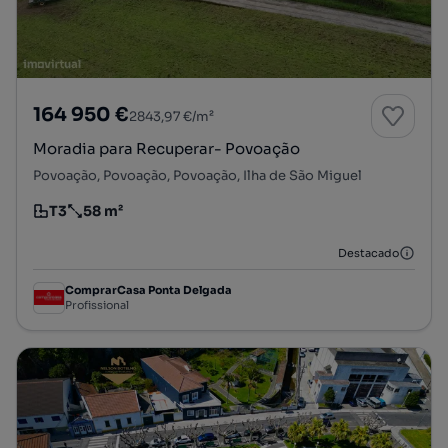
164 950 €
2843,97 €/m²
Moradia para Recuperar- Povoação
Povoação, Povoação, Povoação, Ilha de São Miguel
T3
58 m²
Tipologia
Preço por metro quadrado
Destacado
ComprarCasa Ponta Delgada
Profissional