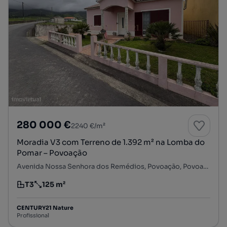
280 000 €
2240 €/m²
Moradia V3 com Terreno de 1.392 m² na Lomba do
Pomar – Povoação
Avenida Nossa Senhora dos Remédios, Povoação, Povoação, Ilha de São Miguel
T3
125 m²
Tipologia
Preço por metro quadrado
CENTURY21 Nature
Profissional