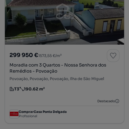
299 950 €
1573,55 €/m²
Moradia com 3 Quartos - Nossa Senhora dos
Remédios - Povoação
Povoação, Povoação, Povoação, Ilha de São Miguel
T3
190.62 m²
Tipologia
Preço por metro quadrado
Destacado
ComprarCasa Ponta Delgada
Profissional