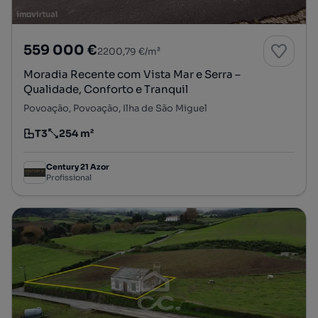
559 000 €
2200,79 €/m²
Moradia Recente com Vista Mar e Serra –
Qualidade, Conforto e Tranquil
Povoação, Povoação, Ilha de São Miguel
T3
254 m²
Tipologia
Preço por metro quadrado
Century 21 Azor
Profissional