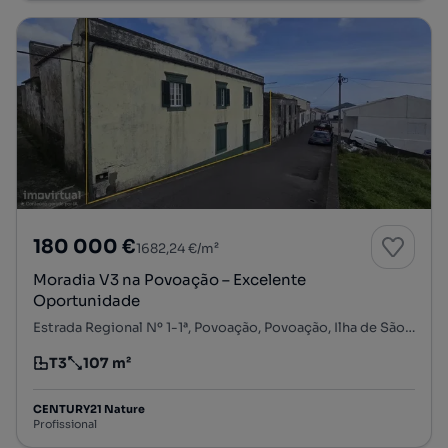
180 000 €
1682,24 €/m²
Moradia V3 na Povoação – Excelente
Oportunidade
Estrada Regional Nº 1-1ª, Povoação, Povoação, Ilha de São Miguel
T3
107 m²
Tipologia
Preço por metro quadrado
CENTURY21 Nature
Profissional