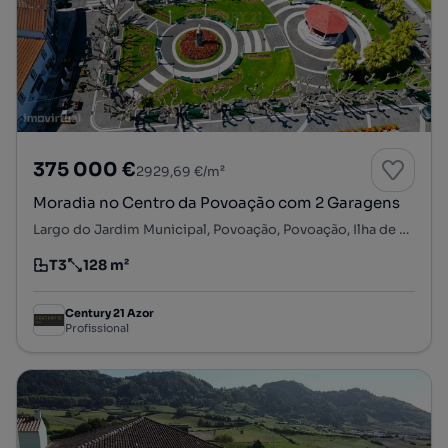
375 000 €
2929,69 €/m²
Moradia no Centro da Povoação com 2 Garagens
Largo do Jardim Municipal, Povoação, Povoação, Ilha de São Miguel
T3
128 m²
Tipologia
Preço por metro quadrado
Century 21 Azor
Profissional