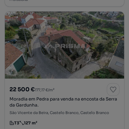
22 500 €
177,17 €/m²
Moradia em Pedra para venda na encosta da Serra
da Gardunha.
São Vicente da Beira, Castelo Branco, Castelo Branco
T3
127 m²
Tipologia
Preço por metro quadrado