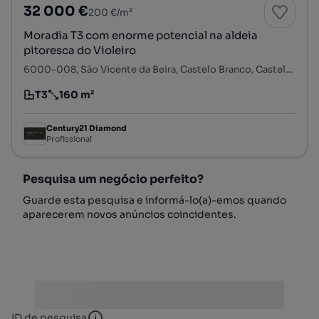
32 000 €
200 €/m²
Moradia T3 com enorme potencial na aldeia
pitoresca do Violeiro
6000-008, São Vicente da Beira, Castelo Branco, Castelo Branco
T3
160 m²
Tipologia
Preço por metro quadrado
Century21 Diamond
Profissional
Pesquisa um negócio perfeito?
Guarde esta pesquisa e informá-lo(a)-emos quando
aparecerem novos anúncios coincidentes.
ID de pesquisa
ID de pesquisa