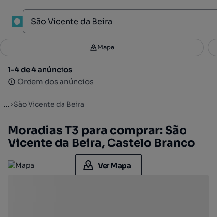
1
Mapa
Mapa
Filtros
Guardar pesquisa
3
1-4 de 4 anúncios
1-4 de 4 anúncios
Ordenar
Ordem dos anúncios
Ordem dos anúncios
...
São Vicente da Beira
Moradias T3 para comprar: São
Vicente da Beira, Castelo Branco
Ver Mapa