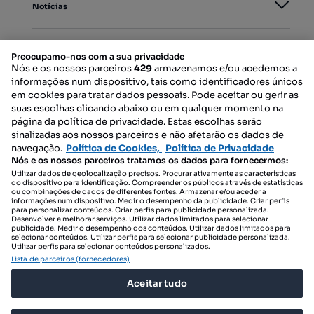
Notícias
PORTAIS
Preocupamo-nos com a sua privacidade
Nós e os nossos parceiros
429
armazenamos e/ou acedemos a
informações num dispositivo, tais como identificadores únicos
Mapa do Site
em cookies para tratar dados pessoais. Pode aceitar ou gerir as
suas escolhas clicando abaixo ou em qualquer momento na
página da política de privacidade. Estas escolhas serão
sinalizadas aos nossos parceiros e não afetarão os dados de
Contacte-nos
navegação.
Política de Cookies,
Política de Privacidade
Nós e os nossos parceiros tratamos os dados para fornecermos:
Utilizar dados de geolocalização precisos. Procurar ativamente as características
do dispositivo para identificação. Compreender os públicos através de estatísticas
SIGA-NOS:
ou combinações de dados de diferentes fontes. Armazenar e/ou aceder a
informações num dispositivo. Medir o desempenho da publicidade. Criar perfis
para personalizar conteúdos. Criar perfis para publicidade personalizada.
Desenvolver e melhorar serviços. Utilizar dados limitados para selecionar
publicidade. Medir o desempenho dos conteúdos. Utilizar dados limitados para
selecionar conteúdos. Utilizar perfis para selecionar publicidade personalizada.
DESCARREGAR NA:
Utilizar perfis para selecionar conteúdos personalizados.
Lista de parceiros (fornecedores)
Aceitar tudo