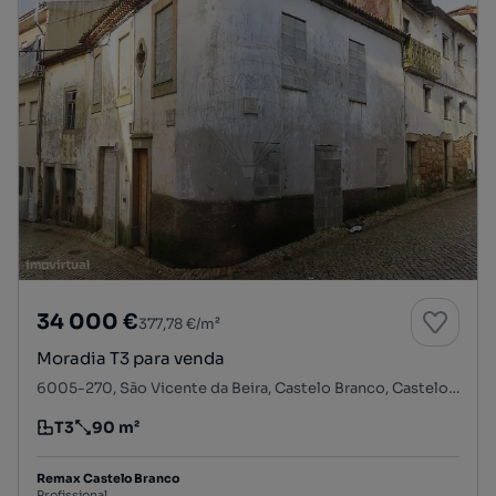
34 000 €
377,78 €/m²
Moradia T3 para venda
6005-270, São Vicente da Beira, Castelo Branco, Castelo Branco
T3
90 m²
Tipologia
Preço por metro quadrado
Remax Castelo Branco
Profissional