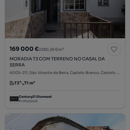
169 000 €
2380,28 €/m²
MORADIA T3 COM TERRENO NO CASAL DA
SERRA
6005-211, São Vicente da Beira, Castelo Branco, Castelo Branco
T3
71 m²
Tipologia
Preço por metro quadrado
Century21 Diamond
Profissional