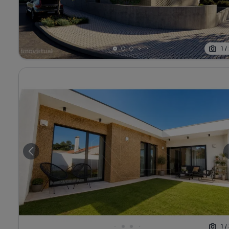
1
/
1
/