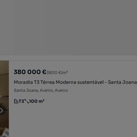
380 000 €
3800 €/m²
Moradia T3 Térrea Moderna sustentável - Santa Joana 
Santa Joana, Aveiro, Aveiro
T3
100 m²
Tipologia
Preço por metro quadrado