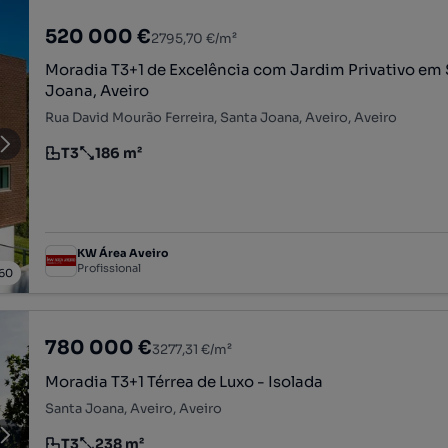
520 000 €
2795,70 €/m²
Moradia T3+1 de Excelência com Jardim Privativo em
Joana, Aveiro
Rua David Mourão Ferreira, Santa Joana, Aveiro, Aveiro
T3
186 m²
Tipologia
Preço por metro quadrado
KW Área Aveiro
Profissional
60
780 000 €
3277,31 €/m²
Moradia T3+1 Térrea de Luxo - Isolada
Santa Joana, Aveiro, Aveiro
T3
238 m²