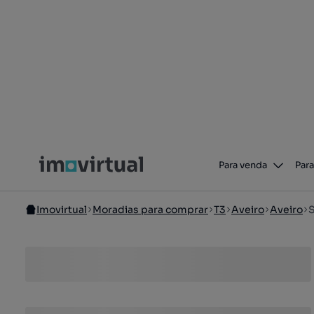
Para venda
Para
Imovirtual
Moradias para comprar
T3
Aveiro
Aveiro
S