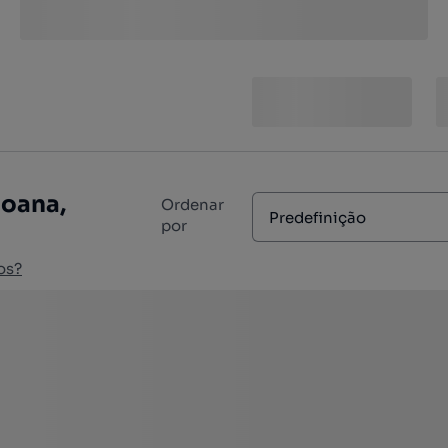
Joana,
Ordenar
Predefinição
por
os?