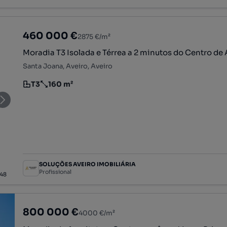
460 000 €
2875 €/m²
Moradia T3 Isolada e Térrea a 2 minutos do Centro de 
Santa Joana, Aveiro, Aveiro
T3
160 m²
Tipologia
Preço por metro quadrado
SOLUÇÕES AVEIRO IMOBILIÁRIA
Profissional
48
800 000 €
4000 €/m²