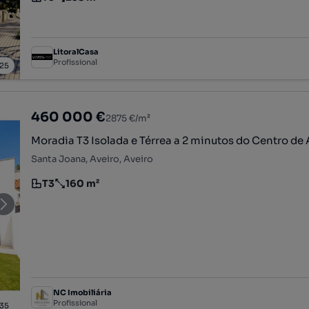
Tipologia
Preço por metro quadrado
LitoralCasa
Profissional
25
460 000 €
2875 €/m²
Moradia T3 Isolada e Térrea a 2 minutos do Centro de 
Santa Joana, Aveiro, Aveiro
T3
160 m²
Tipologia
Preço por metro quadrado
NC Imobiliária
Profissional
35