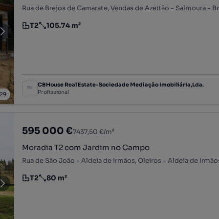
T2
105.74 m²
Tipologia
Preço por metro quadrado
CBHouse Real Estate-Sociedade Mediação Imobiliária,Lda.
Profissional
29
595 000 €
7437,50 €/m²
Moradia T2 com Jardim no Campo
T2
80 m²
Tipologia
Preço por metro quadrado