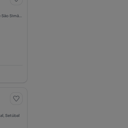
Vale de Choupos - Choilo - Galeotas, Azeitão (São Lourenço e São Simão), Setúbal, Setúbal
al, Setúbal