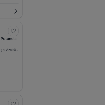
 Potencial
Rua do Paraíso, Vendas de Azeitão - Salmoura - Brejos de Clérigo, Azeitão (São Lourenço e São Simão), Setúbal, Setúbal