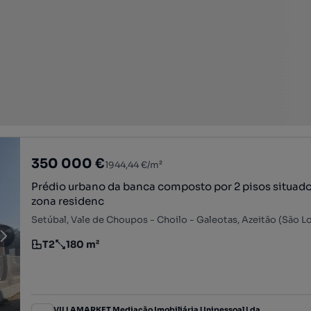
350 000 €
1944,44 €/m²
Prédio urbano da banca composto por 2 pisos situad
zona residenc
T2
180 m²
Tipologia
Preço por metro quadrado
VILLAMARKET Mediação Imobiliária Unipessoal Lda