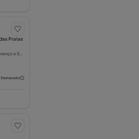
das Praias
Estrada do Parral, Parque Natural da Arrábida, Azeitão (São Lourenço e São Simão), Setúbal, Setúbal
Destacado