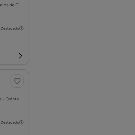
Rua de Brejos de Camarate, Vendas de Azeitão - Salmoura - Brejos de Clérigo, Azeitão (São Lourenço e São Simão), Setúbal, Setúbal
Destacado
Rua de São João - Aldeia de Irmãos, Oleiros - Aldeia de Irmãos - Quinta do Picão, Azeitão (São Lourenço e São Simão), Setúbal, Setúbal
Destacado