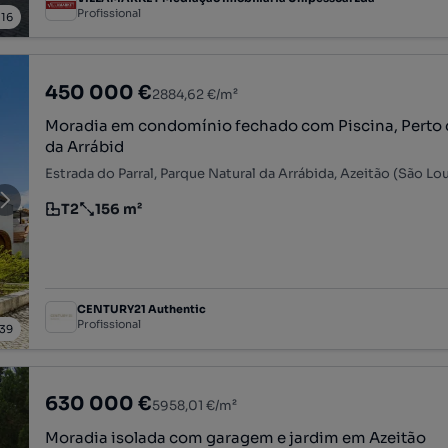
Profissional
/
16
450 000 €
2884,62 €/m²
Moradia em condomínio fechado com Piscina, Perto 
da Arrábid
T2
156 m²
Tipologia
Preço por metro quadrado
CENTURY21 Authentic
Profissional
39
630 000 €
5958,01 €/m²
Moradia isolada com garagem e jardim em Azeitão