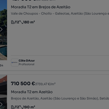
Moradia T2 em Brejos de Azeitão
T2
180 m²
Tipologia
Preço por metro quadrado
Côte DAzur
Profissional
34
710 500 €
3739,47 €/m²
Moradia T2 em Azeitão
Brejos de Azeitão, Azeitão (São Lourenço e São Simão), Setúb
T2
190 m²