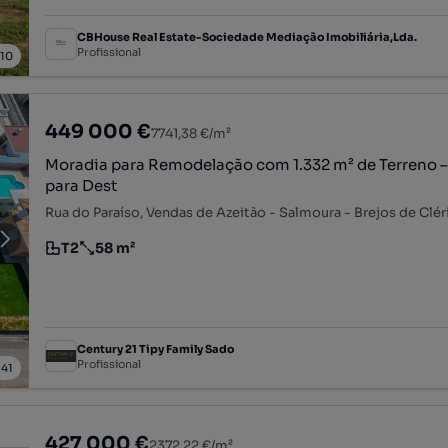
CBHouse Real Estate-Sociedade Mediação Imobiliária,Lda.
Profissional
/
10
449 000 €
7741,38 €/m²
Moradia para Remodelação com 1.332 m² de Terreno –
para Dest
T2
58 m²
Tipologia
Preço por metro quadrado
Century 21 Tipy Family Sado
Profissional
/
41
427 000 €
2372,22 €/m²