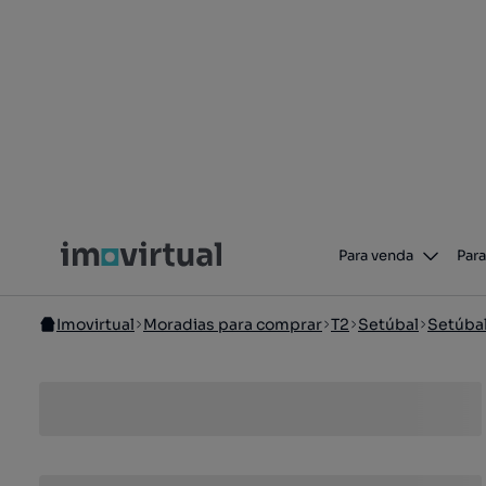
Para venda
Para
Imovirtual
Moradias para comprar
T2
Setúbal
Setúba