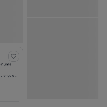
o numa
Setúbal, Vale de Choupos - Choilo - Galeotas, Azeitão (São Lourenço e São Simão), Setúbal, Setúbal