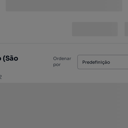
o (São
Ordenar
Predefinição
por
?