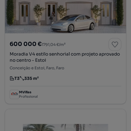
600 000 €
1791,04 €/m²
Moradia V4 estilo senhorial com projeto aprovado
no centro - Estoi
Conceição e Estoi, Faro, Faro
T3
335 m²
Tipologia
Preço por metro quadrado
MVillas
Profissional