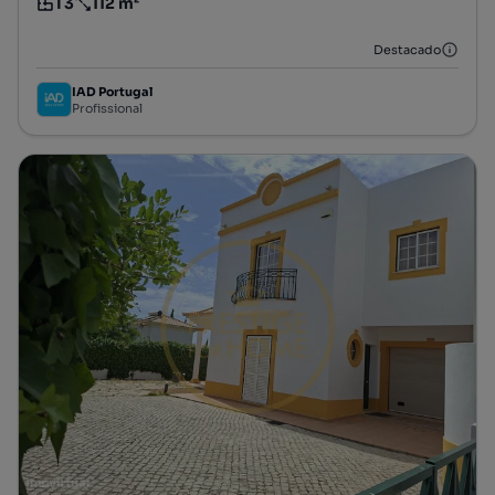
T3
112 m²
Tipologia
Preço por metro quadrado
Destacado
IAD Portugal
Profissional