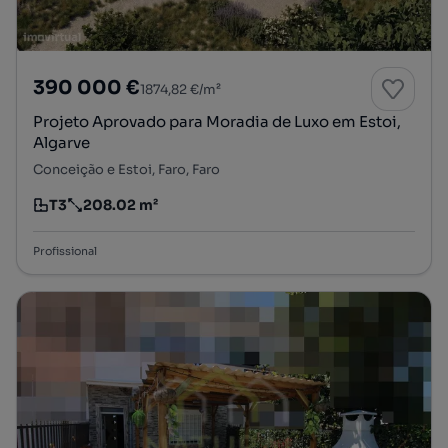
390 000 €
1874,82 €/m²
Projeto Aprovado para Moradia de Luxo em Estoi,
Algarve
Conceição e Estoi, Faro, Faro
T3
208.02 m²
Tipologia
Preço por metro quadrado
Profissional