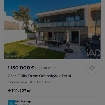
1 130 000 €
3680,78 €/m²
Casa / Villa T4 em Conceição e Estoi
Conceição e Estoi, Faro, Faro
T4
307 m²
Tipologia
Preço por metro quadrado
IAD Portugal