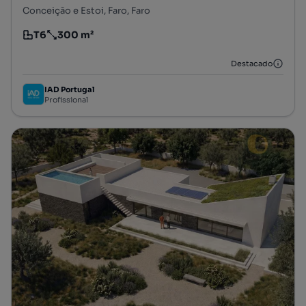
Conceição e Estoi, Faro, Faro
T6
300 m²
Tipologia
Preço por metro quadrado
Destacado
IAD Portugal
Profissional