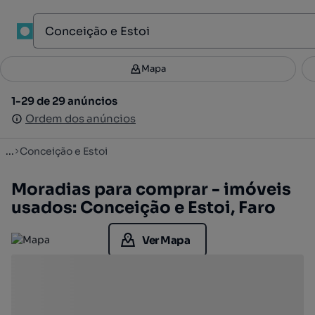
1
Mapa
Mapa
Filtros
Guardar pesquisa
4
1-29 de 29 anúncios
1-29 de 29 anúncios
Ordenar
Ordem dos anúncios
Ordem dos anúncios
...
Conceição e Estoi
Moradias para comprar - imóveis
usados: Conceição e Estoi, Faro
Ver Mapa