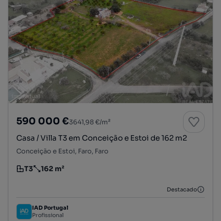
590 000 €
3641,98 €/m²
Casa / Villa T3 em Conceição e Estoi de 162 m2
Conceição e Estoi, Faro, Faro
T3
162 m²
Tipologia
Preço por metro quadrado
Destacado
IAD Portugal
Profissional