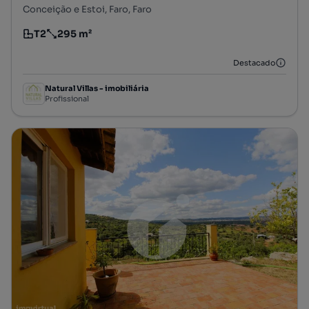
Conceição e Estoi, Faro, Faro
T2
295 m²
Tipologia
Preço por metro quadrado
Destacado
Natural Villas - imobiliária
Profissional