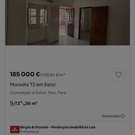
185 000 €
5138,89 €/m²
Moradia T2 em Estoi
Conceição e Estoi, Faro, Faro
T2
36 m²
Tipologia
Preço por metro quadrado
Destacado
Sérgio & Vicente - Mediação Imobiliária Lda
Profissional