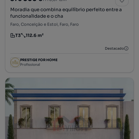
Moradia que combina equilíbrio perfeito entre a
funcionalidade e o cha
Faro, Conceição e Estoi, Faro, Faro
T3
112.6 m²
Tipologia
Preço por metro quadrado
Destacado
PRESTIGE FOR HOME
Profissional