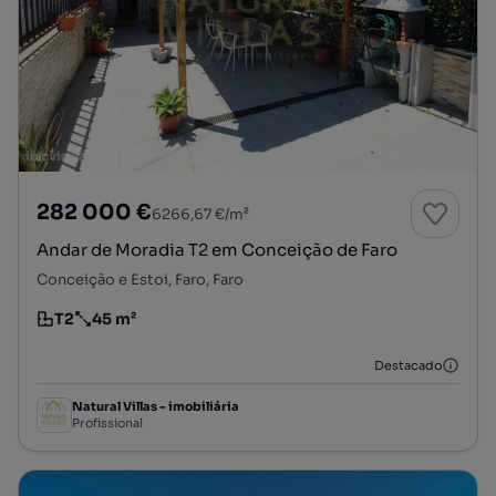
282 000 €
6266,67 €/m²
Andar de Moradia T2 em Conceição de Faro
Conceição e Estoi, Faro, Faro
T2
45 m²
Tipologia
Preço por metro quadrado
Destacado
Natural Villas - imobiliária
Profissional