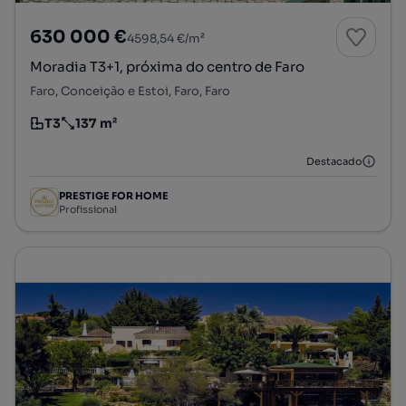
630 000 €
4598,54 €/m²
Moradia T3+1, próxima do centro de Faro
Faro, Conceição e Estoi, Faro, Faro
T3
137 m²
Tipologia
Preço por metro quadrado
Destacado
PRESTIGE FOR HOME
Profissional