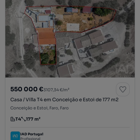
550 000 €
3107,34 €/m²
Casa / Villa T4 em Conceição e Estoi de 177 m2
Conceição e Estoi, Faro, Faro
T4
177 m²
Tipologia
Preço por metro quadrado
IAD Portugal
Profissional