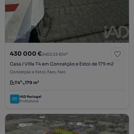
430 000 €
2402,23 €/m²
Casa / Villa T4 em Conceição e Estoi de 179 m2
Conceição e Estoi, Faro, Faro
T4
179 m²
Tipologia
Preço por metro quadrado
IAD Portugal
Profissional