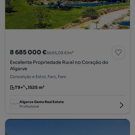
8 685 000 €
5695,08 €/m²
Excelente Propriedade Rural no Coração do
Algarve
Conceição e Estoi, Faro, Faro
T9+
1525 m²
Tipologia
Preço por metro quadrado
Algarve Gems Real Estate
Profissional