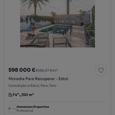
598 000 €
3986,67 €/m²
Moradia Para Recuperar - Estoi
Conceição e Estoi, Faro, Faro
T4
150 m²
Tipologia
Preço por metro quadrado
Hometown Properties
Profissional