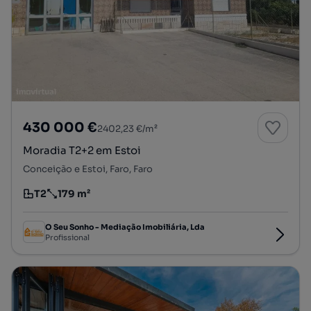
430 000 €
2402,23 €/m²
Moradia T2+2 em Estoi
Conceição e Estoi, Faro, Faro
T2
179 m²
Tipologia
Preço por metro quadrado
O Seu Sonho - Mediação Imobiliária, Lda
Profissional