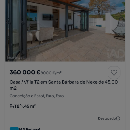
360 000 €
8000 €/m²
Casa / Villa T2 em Santa Bárbara de Nexe de 45,00
m2
Conceição e Estoi, Faro, Faro
T2
45 m²
Tipologia
Preço por metro quadrado
Destacado
IAD Portugal