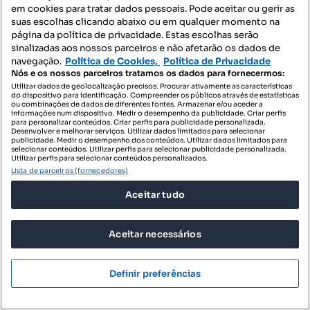
em cookies para tratar dados pessoais. Pode aceitar ou gerir as
560 000 €
5185,19 €/m²
suas escolhas clicando abaixo ou em qualquer momento na
página da política de privacidade. Estas escolhas serão
Villa no Algarve, renovada em 2023. 4 q, 2 c de
sinalizadas aos nossos parceiros e não afetarão os dados de
banho, 108 m² em terr.
navegação.
Política de Cookies,
Política de Privacidade
Nós e os nossos parceiros tratamos os dados para fornecermos:
Conceição e Estoi, Faro, Faro
Utilizar dados de geolocalização precisos. Procurar ativamente as características
do dispositivo para identificação. Compreender os públicos através de estatísticas
T4
108 m²
Tipologia
Preço por metro quadrado
ou combinações de dados de diferentes fontes. Armazenar e/ou aceder a
informações num dispositivo. Medir o desempenho da publicidade. Criar perfis
para personalizar conteúdos. Criar perfis para publicidade personalizada.
Desenvolver e melhorar serviços. Utilizar dados limitados para selecionar
eXp Portugal
publicidade. Medir o desempenho dos conteúdos. Utilizar dados limitados para
Profissional
selecionar conteúdos. Utilizar perfis para selecionar publicidade personalizada.
Utilizar perfis para selecionar conteúdos personalizados.
Lista de parceiros (fornecedores)
Aceitar tudo
Aceitar necessários
Definir preferências