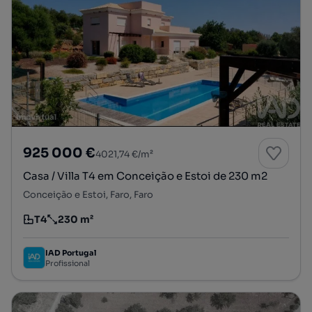
925 000 €
4021,74 €/m²
Casa / Villa T4 em Conceição e Estoi de 230 m2
Conceição e Estoi, Faro, Faro
T4
230 m²
Tipologia
Preço por metro quadrado
IAD Portugal
Profissional