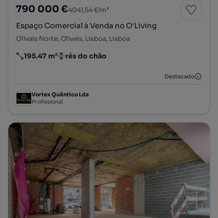
790 000 €
4041,54 €/m²
Espaço Comercial à Venda no O'Living
Olivais Norte, Olivais, Lisboa, Lisboa
195.47 m²
rés do chão
Preço por metro quadrado
Andar
Destacado
Vortex Quântico Lda
Profissional