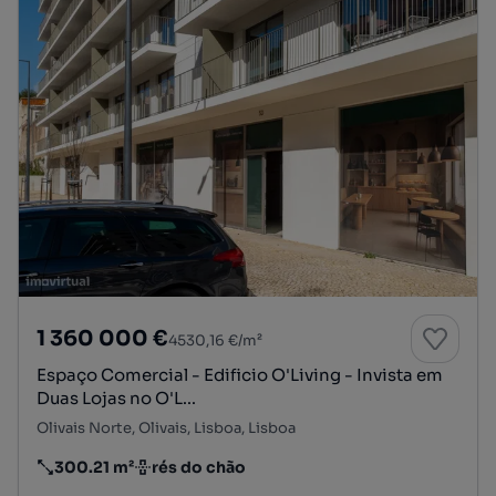
1 360 000 €
4530,16 €/m²
Espaço Comercial - Edificio O'Living - Invista em
Duas Lojas no O'L...
Olivais Norte, Olivais, Lisboa, Lisboa
300.21 m²
rés do chão
Preço por metro quadrado
Andar