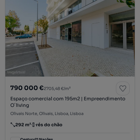
790 000 €
2705,48 €/m²
Espaço comercial com 195m2 | Empreendimento
O´living
Olivais Norte, Olivais, Lisboa, Lisboa
292 m²
rés do chão
Preço por metro quadrado
Andar
Century21 Nações