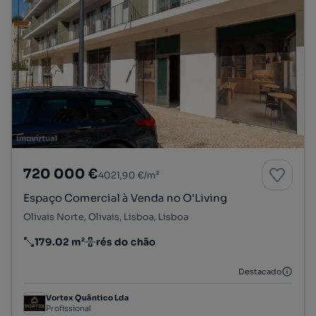
720 000 €
4021,90 €/m²
Espaço Comercial à Venda no O'Living
Olivais Norte, Olivais, Lisboa, Lisboa
179.02 m²
rés do chão
Preço por metro quadrado
Andar
Destacado
Vortex Quântico Lda
Profissional