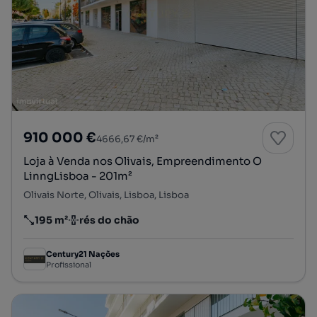
910 000 €
4666,67 €/m²
Loja à Venda nos Olivais, Empreendimento O
LinngLisboa - 201m²
Olivais Norte, Olivais, Lisboa, Lisboa
195 m²
rés do chão
Preço por metro quadrado
Andar
Century21 Nações
Profissional