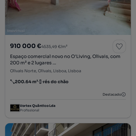
910 000 €
4535,49 €/m²
Espaço comercial novo no O'Living, Olivais, com
200 m² e 2 lugares ...
Olivais Norte, Olivais, Lisboa, Lisboa
200.64 m²
rés do chão
Preço por metro quadrado
Andar
Destacado
Vortex Quântico Lda
Profissional