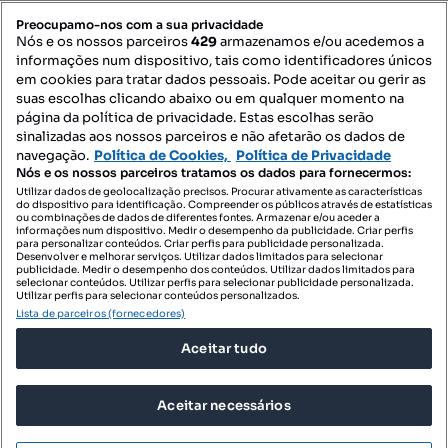
PORTAIS
Preocupamo-nos com a sua privacidade
Nós e os nossos parceiros
429
armazenamos e/ou acedemos a
informações num dispositivo, tais como identificadores únicos
Mapa do Site
em cookies para tratar dados pessoais. Pode aceitar ou gerir as
suas escolhas clicando abaixo ou em qualquer momento na
página da política de privacidade. Estas escolhas serão
sinalizadas aos nossos parceiros e não afetarão os dados de
Contacte-nos
navegação.
Política de Cookies,
Política de Privacidade
Nós e os nossos parceiros tratamos os dados para fornecermos:
Utilizar dados de geolocalização precisos. Procurar ativamente as características
do dispositivo para identificação. Compreender os públicos através de estatísticas
SIGA-NOS:
ou combinações de dados de diferentes fontes. Armazenar e/ou aceder a
informações num dispositivo. Medir o desempenho da publicidade. Criar perfis
para personalizar conteúdos. Criar perfis para publicidade personalizada.
Desenvolver e melhorar serviços. Utilizar dados limitados para selecionar
publicidade. Medir o desempenho dos conteúdos. Utilizar dados limitados para
selecionar conteúdos. Utilizar perfis para selecionar publicidade personalizada.
DESCARREGAR NA:
Utilizar perfis para selecionar conteúdos personalizados.
Lista de parceiros (fornecedores)
Aceitar tudo
Aceitar necessários
© 2026 Imovirtual.com, OLX Portugal, S.A.
TERMOS DE UTILIZAÇÃO