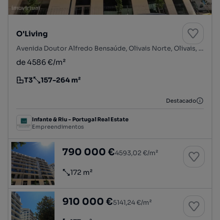
O'Living
Avenida Doutor Alfredo Bensaúde, Olivais Norte, Olivais, Lisboa, Lisboa
de 4586 €/m²
T3
157-264 m²
Tipologia
Preço por metro quadrado
Destacado
Infante & Riu - Portugal Real Estate
Empreendimentos
Loja com 2 frentes perto do Parque das Naçõ
790 000 €
4593,02 €/m²
172 m²
Preço por metro quadrado
Loja com 2 frentes perto do Parque das Naçõ
910 000 €
5141,24 €/m²