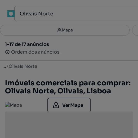
1
Mapa
Mapa
Filtros
Guardar pesquisa
2
1-17 de 17 anúncios
1-17 de 17 anúncios
Ordenar
Ordem dos anúncios
Ordem dos anúncios
...
Olivais Norte
Imóveis comerciais para comprar:
Olivais Norte, Olivais, Lisboa
Ver Mapa