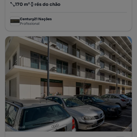
170 m²
rés do chão
Preço por metro quadrado
Andar
Century21 Nações
Profissional