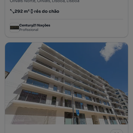
Olivais Norte, Olivais, Lisboa, Lisboa
292 m²
rés do chão
Preço por metro quadrado
Andar
Century21 Nações
Profissional