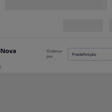
: Nova
Ordenar
Predefinição
por
?