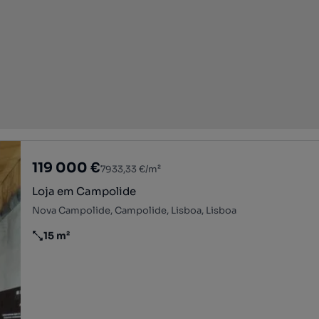
119 000 €
7933,33 €/m²
Loja em Campolide
Nova Campolide, Campolide, Lisboa, Lisboa
15 m²
Preço por metro quadrado