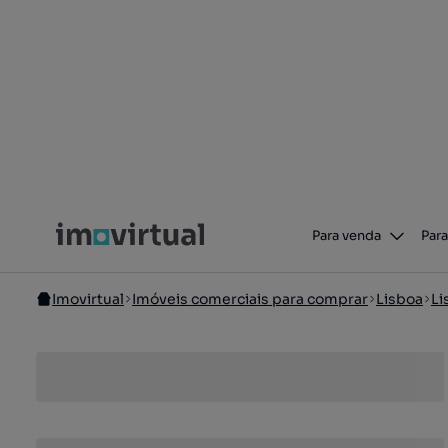
Para venda
Para
Imovirtual
Imóveis comerciais para comprar
Lisboa
Li