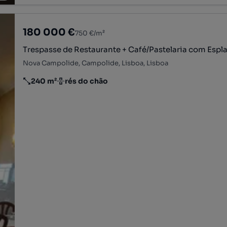
180 000 €
750 €/m²
Trespasse de Restaurante + Café/Pastelaria com Espl
Nova Campolide, Campolide, Lisboa, Lisboa
240 m²
rés do chão
Preço por metro quadrado
Andar