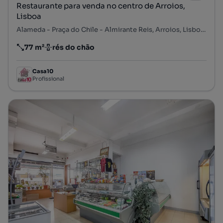
Restaurante para venda no centro de Arroios,
Lisboa
Alameda - Praça do Chile - Almirante Reis, Arroios, Lisboa, Lisboa
77 m²
rés do chão
Preço por metro quadrado
Andar
Casa10
Profissional