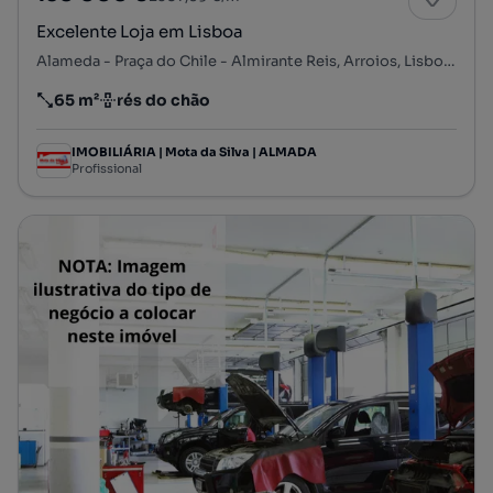
Excelente Loja em Lisboa
Alameda - Praça do Chile - Almirante Reis, Arroios, Lisboa, Lisboa
65 m²
rés do chão
Preço por metro quadrado
Andar
IMOBILIÁRIA | Mota da Silva | ALMADA
Profissional