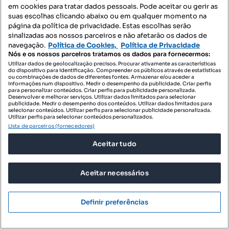
em cookies para tratar dados pessoais. Pode aceitar ou gerir as
Localizações recomendadas
suas escolhas clicando abaixo ou em qualquer momento na
página da política de privacidade. Estas escolhas serão
Espaços comerciais para comprar - Lisboa
sinalizadas aos nossos parceiros e não afetarão os dados de
navegação.
Política de Cookies,
Política de Privacidade
Nós e os nossos parceiros tratamos os dados para fornecermos:
Imóveis para comprar - Alameda - Praça do Chile -
Utilizar dados de geolocalização precisos. Procurar ativamente as características
do dispositivo para identificação. Compreender os públicos através de estatísticas
Almirante Reis
ou combinações de dados de diferentes fontes. Armazenar e/ou aceder a
informações num dispositivo. Medir o desempenho da publicidade. Criar perfis
para personalizar conteúdos. Criar perfis para publicidade personalizada.
Apartamentos para comprar - Alameda - Praça do Chile -
Desenvolver e melhorar serviços. Utilizar dados limitados para selecionar
Almirante Reis
publicidade. Medir o desempenho dos conteúdos. Utilizar dados limitados para
selecionar conteúdos. Utilizar perfis para selecionar publicidade personalizada.
Utilizar perfis para selecionar conteúdos personalizados.
T0 para comprar - Alameda - Praça do Chile - Almirante Reis
Lista de parceiros (fornecedores)
Moradias para comprar - Alameda - Praça do Chile - Almirante
Aceitar tudo
Reis
Terrenos para comprar - Alameda - Praça do Chile - Almirante
Reis
Aceitar necessários
Escritórios para comprar - Alameda - Praça do Chile - Almirante
Reis
Definir preferências
Armazéns para comprar - Alameda - Praça do Chile - Almirante
Reis