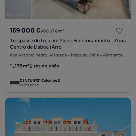
159 000 €
908,57 €/m²
Trespasse de Loja em Pleno Funcionamento – Zona
Centro de Lisboa (Arro
Rua António Pedro, Alameda - Praça do Chile - Almirante Reis, Arroios, Lisboa, Lisboa
175 m²
rés do chão
Preço por metro quadrado
Andar
CENTURY21 Colombo 2
Profissional