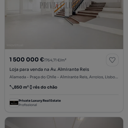
1 500 000 €
1764,71 €/m²
Loja para venda na Av. Almirante Reis
Alameda - Praça do Chile - Almirante Reis, Arroios, Lisboa, Lisboa
850 m²
rés do chão
Preço por metro quadrado
Andar
Private Luxury Real Estate
Profissional