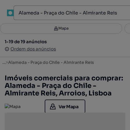
1
Mapa
Mapa
Filtros
Guardar pesquisa
2
1-19 de 19 anúncios
1-19 de 19 anúncios
Ordenar
Ordem dos anúncios
Ordem dos anúncios
...
Alameda - Praça do Chile - Almirante Reis
Imóveis comerciais para comprar:
Alameda - Praça do Chile -
Almirante Reis, Arroios, Lisboa
Ver Mapa