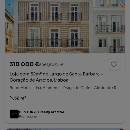
310 000 €
5961,54 €/m²
Loja com 52m² no Largo de Santa Bárbara –
Coração de Arroios, Lisboa
Beco Maria Luísa, Alameda - Praça do Chile - Almirante Reis, Arroios, Lisboa, Lisboa
52 m²
Preço por metro quadrado
CENTURY21 Realty Art M&J
Profissional