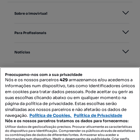
Sobre o Imovirtual
Para Profissionais
Notícias
PORTAIS
Preocupamo-nos com a sua privacidade
Nós e os nossos parceiros
429
armazenamos e/ou acedemos a
informações num dispositivo, tais como identificadores únicos
Mapa do Site
em cookies para tratar dados pessoais. Pode aceitar ou gerir as
suas escolhas clicando abaixo ou em qualquer momento na
página da política de privacidade. Estas escolhas serão
sinalizadas aos nossos parceiros e não afetarão os dados de
Contacte-nos
navegação.
Política de Cookies,
Política de Privacidade
Nós e os nossos parceiros tratamos os dados para fornecermos:
Utilizar dados de geolocalização precisos. Procurar ativamente as características
do dispositivo para identificação. Compreender os públicos através de estatísticas
SIGA-NOS:
ou combinações de dados de diferentes fontes. Armazenar e/ou aceder a
informações num dispositivo. Medir o desempenho da publicidade. Criar perfis