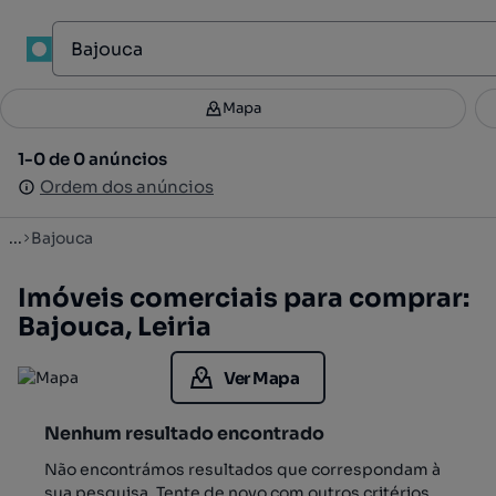
1
Mapa
Mapa
Filtros
Guardar pesquisa
2
1-0 de 0 anúncios
1-0 de 0 anúncios
Ordenar
Ordem dos anúncios
Ordem dos anúncios
...
Bajouca
Imóveis comerciais para comprar:
Bajouca, Leiria
Ver Mapa
Nenhum resultado encontrado
Não encontrámos resultados que correspondam à
sua pesquisa. Tente de novo com outros critérios