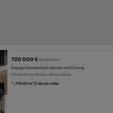
720 000 €
4021,90 €/m²
Espaço Comercial à Venda no O'Living
Olivais Norte, Olivais, Lisboa, Lisboa
179.02 m²
rés do chão
Preço por metro quadrado
Andar