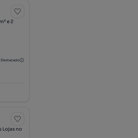
m² e 2
Destacado
s Lojas no