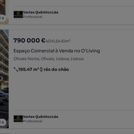
Vortex Quântico Lda
Profissional
/
9
790 000 €
4041,54 €/m²
Espaço Comercial à Venda no O'Living
Olivais Norte, Olivais, Lisboa, Lisboa
195.47 m²
rés do chão
Preço por metro quadrado
Andar
Vortex Quântico Lda
Profissional
/
6