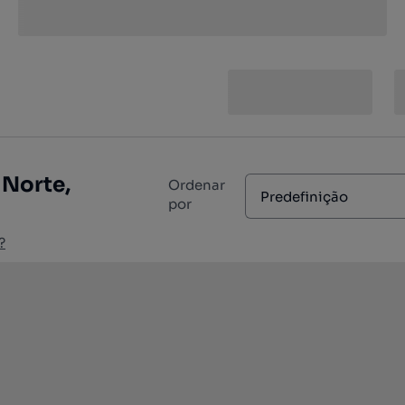
 Norte,
Ordenar
Predefinição
por
?