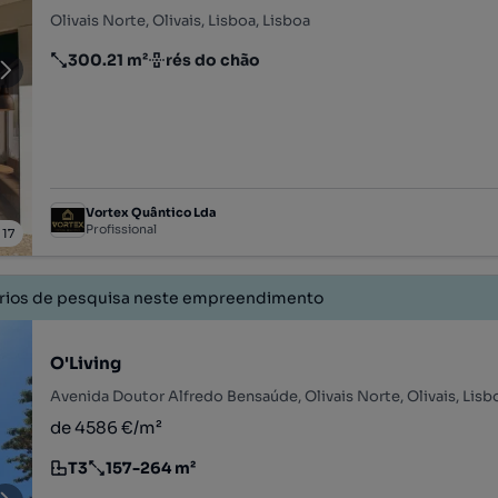
Olivais Norte, Olivais, Lisboa, Lisboa
300.21 m²
rés do chão
Preço por metro quadrado
Andar
Vortex Quântico Lda
Profissional
/
17
érios de pesquisa neste empreendimento
O'Living
Avenida Doutor Alfredo Bensaúde, Olivais Norte, Olivais, Lisb
de 4586 €/m²
T3
157-264 m²
Tipologia
Preço por metro quadrado