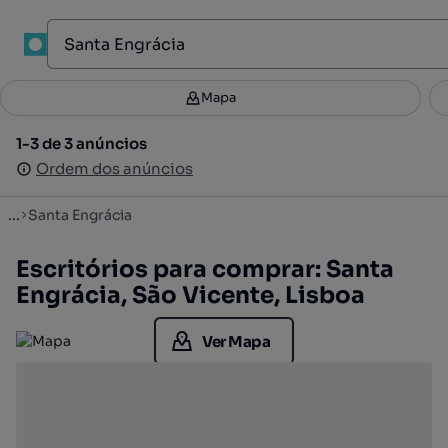
1
Mapa
Mapa
Filtros
Guardar pesquisa
3
1-3 de 3 anúncios
1-3 de 3 anúncios
Ordenar
Ordem dos anúncios
Ordem dos anúncios
...
Santa Engrácia
Escritórios para comprar: Santa
Engrácia, São Vicente, Lisboa
Ver Mapa