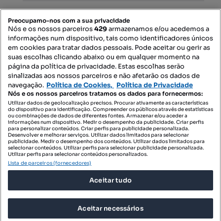
PORTAIS
Preocupamo-nos com a sua privacidade
Nós e os nossos parceiros
429
armazenamos e/ou acedemos a
informações num dispositivo, tais como identificadores únicos
Mapa do Site
em cookies para tratar dados pessoais. Pode aceitar ou gerir as
suas escolhas clicando abaixo ou em qualquer momento na
página da política de privacidade. Estas escolhas serão
sinalizadas aos nossos parceiros e não afetarão os dados de
Contacte-nos
navegação.
Política de Cookies,
Política de Privacidade
Nós e os nossos parceiros tratamos os dados para fornecermos:
Utilizar dados de geolocalização precisos. Procurar ativamente as características
do dispositivo para identificação. Compreender os públicos através de estatísticas
SIGA-NOS:
ou combinações de dados de diferentes fontes. Armazenar e/ou aceder a
informações num dispositivo. Medir o desempenho da publicidade. Criar perfis
para personalizar conteúdos. Criar perfis para publicidade personalizada.
Desenvolver e melhorar serviços. Utilizar dados limitados para selecionar
publicidade. Medir o desempenho dos conteúdos. Utilizar dados limitados para
selecionar conteúdos. Utilizar perfis para selecionar publicidade personalizada.
DESCARREGAR NA:
Utilizar perfis para selecionar conteúdos personalizados.
Lista de parceiros (fornecedores)
Aceitar tudo
Aceitar necessários
© 2026 Imovirtual.com, OLX Portugal, S.A.