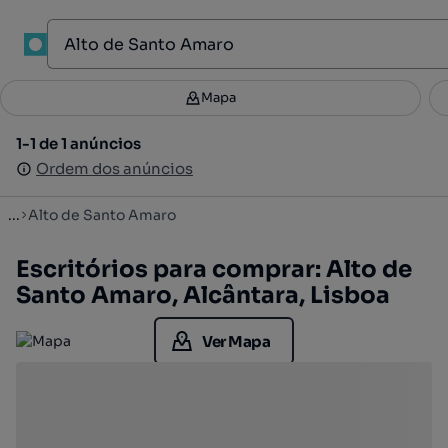
1
Mapa
Mapa
Filtros
Guardar pesquisa
3
1-1 de 1 anúncios
1-1 de 1 anúncios
Ordenar
Ordem dos anúncios
Ordem dos anúncios
...
Alto de Santo Amaro
Escritórios para comprar: Alto de
Santo Amaro, Alcântara, Lisboa
Ver Mapa