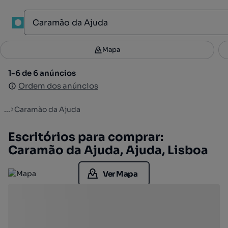
1
Mapa
Mapa
Filtros
Guardar pesquisa
3
1-6 de 6 anúncios
1-6 de 6 anúncios
Ordenar
Ordem dos anúncios
Ordem dos anúncios
...
Caramão da Ajuda
Escritórios para comprar:
Caramão da Ajuda, Ajuda, Lisboa
Ver Mapa