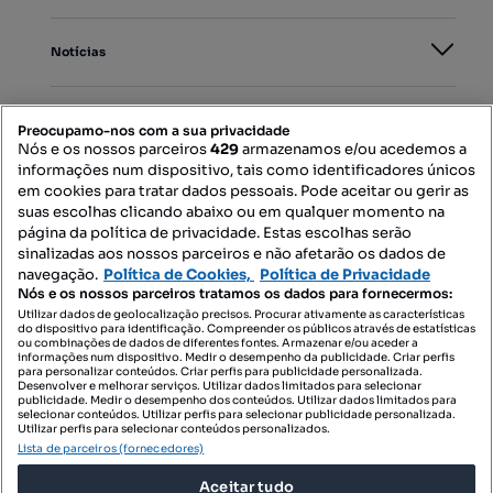
Notícias
PORTAIS
Preocupamo-nos com a sua privacidade
Nós e os nossos parceiros
429
armazenamos e/ou acedemos a
informações num dispositivo, tais como identificadores únicos
Mapa do Site
em cookies para tratar dados pessoais. Pode aceitar ou gerir as
suas escolhas clicando abaixo ou em qualquer momento na
página da política de privacidade. Estas escolhas serão
sinalizadas aos nossos parceiros e não afetarão os dados de
Contacte-nos
navegação.
Política de Cookies,
Política de Privacidade
Nós e os nossos parceiros tratamos os dados para fornecermos:
Utilizar dados de geolocalização precisos. Procurar ativamente as características
do dispositivo para identificação. Compreender os públicos através de estatísticas
SIGA-NOS:
ou combinações de dados de diferentes fontes. Armazenar e/ou aceder a
informações num dispositivo. Medir o desempenho da publicidade. Criar perfis
para personalizar conteúdos. Criar perfis para publicidade personalizada.
Desenvolver e melhorar serviços. Utilizar dados limitados para selecionar
publicidade. Medir o desempenho dos conteúdos. Utilizar dados limitados para
selecionar conteúdos. Utilizar perfis para selecionar publicidade personalizada.
DESCARREGAR NA:
Utilizar perfis para selecionar conteúdos personalizados.
Lista de parceiros (fornecedores)
Aceitar tudo