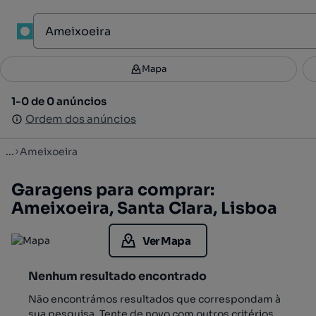
1
Mapa
Mapa
Filtros
Guardar pesquisa
2
1-0 de 0 anúncios
1-0 de 0 anúncios
Ordenar
Ordem dos anúncios
Ordem dos anúncios
...
Ameixoeira
Garagens para comprar:
Ameixoeira, Santa Clara, Lisboa
Ver Mapa
Nenhum resultado encontrado
Não encontrámos resultados que correspondam à
sua pesquisa. Tente de novo com outros critérios