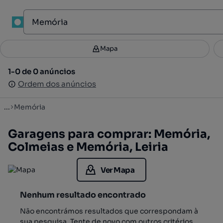
1
Mapa
Mapa
Filtros
Guardar pesquisa
2
1-0 de 0 anúncios
1-0 de 0 anúncios
Ordenar
Ordem dos anúncios
Ordem dos anúncios
...
Memória
Garagens para comprar: Memória,
Colmeias e Memória, Leiria
Ver Mapa
Nenhum resultado encontrado
Não encontrámos resultados que correspondam à
sua pesquisa. Tente de novo com outros critérios