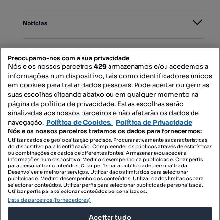
Notícias
PORTAIS
Preocupamo-nos com a sua privacidade
Nós e os nossos parceiros
429
armazenamos e/ou acedemos a
informações num dispositivo, tais como identificadores únicos
Mapa do Site
em cookies para tratar dados pessoais. Pode aceitar ou gerir as
suas escolhas clicando abaixo ou em qualquer momento na
página da política de privacidade. Estas escolhas serão
sinalizadas aos nossos parceiros e não afetarão os dados de
Contacte-nos
navegação.
Política de Cookies,
Política de Privacidade
Nós e os nossos parceiros tratamos os dados para fornecermos:
Utilizar dados de geolocalização precisos. Procurar ativamente as características
do dispositivo para identificação. Compreender os públicos através de estatísticas
SIGA-NOS:
ou combinações de dados de diferentes fontes. Armazenar e/ou aceder a
informações num dispositivo. Medir o desempenho da publicidade. Criar perfis
para personalizar conteúdos. Criar perfis para publicidade personalizada.
Desenvolver e melhorar serviços. Utilizar dados limitados para selecionar
publicidade. Medir o desempenho dos conteúdos. Utilizar dados limitados para
selecionar conteúdos. Utilizar perfis para selecionar publicidade personalizada.
DESCARREGAR NA:
Utilizar perfis para selecionar conteúdos personalizados.
Lista de parceiros (fornecedores)
Aceitar tudo