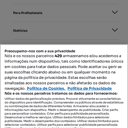
Para Profissionais
Notícias
PORTAIS
Preocupamo-nos com a sua privacidade
Nós e os nossos parceiros
429
armazenamos e/ou acedemos a
informações num dispositivo, tais como identificadores únicos
Mapa do Site
em cookies para tratar dados pessoais. Pode aceitar ou gerir as
suas escolhas clicando abaixo ou em qualquer momento na
página da política de privacidade. Estas escolhas serão
sinalizadas aos nossos parceiros e não afetarão os dados de
Contacte-nos
navegação.
Política de Cookies,
Política de Privacidade
Nós e os nossos parceiros tratamos os dados para fornecermos:
Utilizar dados de geolocalização precisos. Procurar ativamente as características
do dispositivo para identificação. Compreender os públicos através de estatísticas
SIGA-NOS:
ou combinações de dados de diferentes fontes. Armazenar e/ou aceder a
informações num dispositivo. Medir o desempenho da publicidade. Criar perfis
para personalizar conteúdos. Criar perfis para publicidade personalizada.
Desenvolver e melhorar serviços. Utilizar dados limitados para selecionar
publicidade. Medir o desempenho dos conteúdos. Utilizar dados limitados para
selecionar conteúdos. Utilizar perfis para selecionar publicidade personalizada.
DESCARREGAR NA: