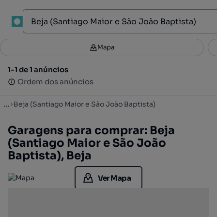
1
Mapa
Mapa
Filtros
Guardar pesquisa
2
1-1 de 1 anúncios
1-1 de 1 anúncios
Ordenar
Ordem dos anúncios
Ordem dos anúncios
...
Beja (Santiago Maior e São João Baptista)
Garagens para comprar: Beja
(Santiago Maior e São João
Baptista), Beja
Ver Mapa