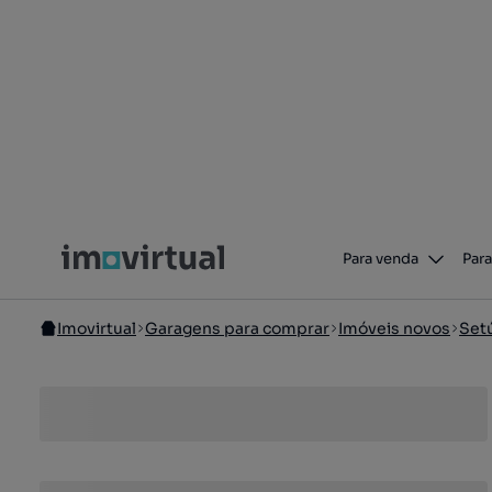
Para venda
Para
Imovirtual
Garagens para comprar
Imóveis novos
Set