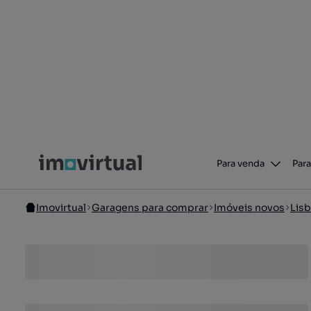
Para venda
Para
Imovirtual
Garagens para comprar
Imóveis novos
Lis