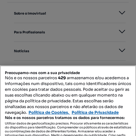
Sobre o Imovirtual
Para Profissionais
Notícias
PORTAIS
Preocupamo-nos com a sua privacidade
Nós e os nossos parceiros
429
armazenamos e/ou acedemos a
informações num dispositivo, tais como identificadores únicos
Mapa do Site
em cookies para tratar dados pessoais. Pode aceitar ou gerir as
suas escolhas clicando abaixo ou em qualquer momento na
página da política de privacidade. Estas escolhas serão
sinalizadas aos nossos parceiros e não afetarão os dados de
Contacte-nos
navegação.
Política de Cookies,
Política de Privacidade
Nós e os nossos parceiros tratamos os dados para fornecermos:
Utilizar dados de geolocalização precisos. Procurar ativamente as características
do dispositivo para identificação. Compreender os públicos através de estatísticas
SIGA-NOS:
ou combinações de dados de diferentes fontes. Armazenar e/ou aceder a
informações num dispositivo. Medir o desempenho da publicidade. Criar perfis