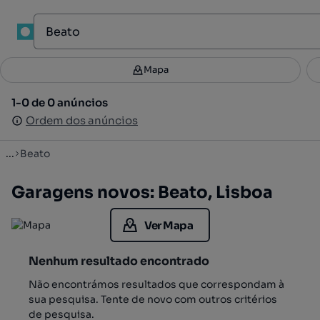
1
Mapa
Mapa
Filtros
Guardar pesquisa
3
1-0 de 0 anúncios
1-0 de 0 anúncios
Ordenar
Ordem dos anúncios
Ordem dos anúncios
...
Beato
Garagens novos: Beato, Lisboa
Ver Mapa
Nenhum resultado encontrado
Não encontrámos resultados que correspondam à
sua pesquisa. Tente de novo com outros critérios
de pesquisa.