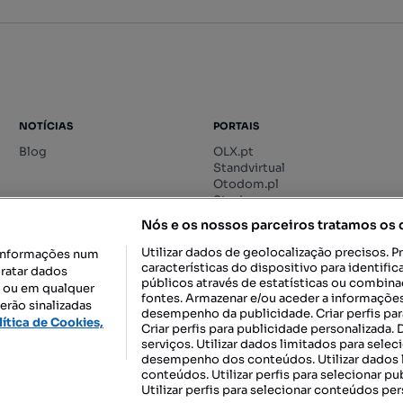
NOTÍCIAS
PORTAIS
Blog
OLX.pt
Standvirtual
Otodom.pl
Storia.ro
Nós e os nossos parceiros tratamos os
Utilizar dados de geolocalização precisos. P
informações num
características do dispositivo para identif
tratar dados
públicos através de estatísticas ou combin
o ou em qualquer
fontes. Armazenar e/ou aceder a informações
erão sinalizadas
desempenho da publicidade. Criar perfis par
DESCARREGAR NA:
lítica de Cookies,
Criar perfis para publicidade personalizada.
serviços. Utilizar dados limitados para selec
desempenho dos conteúdos. Utilizar dados l
conteúdos. Utilizar perfis para selecionar pu
Utilizar perfis para selecionar conteúdos per
gal, S.A.
TERMOS DE UTILIZAÇÃO
POLÍTICA DE PRIVACIDADE
CONF