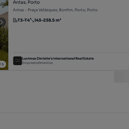
Antas, Porto
Antas - Praça Velásquez, Bonfim, Porto, Porto
T3-T4
143-238.5 m²
Tipologia
Preço por metro quadrado
Luximos Christie's International Real Estate
Empreendimentos
/
5