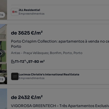
JLL Residential
Empreendimentos
/
14
de 3625 €/m²
Porto Crispim Collection: apartamentos à venda no c
Porto
Antas - Praça Velásquez, Bonfim, Porto, Porto
T1-T2
57-80 m²
Tipologia
Preço por metro quadrado
Luximos Christie's International Real Estate
Empreendimentos
/
5
de 2432 €/m²
VIGOROSA GREENTECH – Três Apartamentos Exclusiv