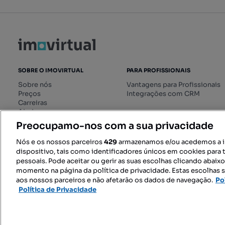
SOBRE O IMOVIRTUAL
PARA PROFISSIONAIS
Sobre nós
Vantagens para Profissionais
Preços
Integrações com CRM
Carreiras
Ajuda
Livro de Reclamações online
Preocupamo-nos com a sua privacidade
Regulamento dos Serviços
Digitais
Nós e os nossos parceiros
429
armazenamos e/ou acedemos a 
dispositivo, tais como identificadores únicos em cookies para 
pessoais. Pode aceitar ou gerir as suas escolhas clicando abaix
momento na página da política de privacidade. Estas escolhas s
SIGA-NOS:
aos nossos parceiros e não afetarão os dados de navegação.
Po
Política de Privacidade
© 2026 Imovirtual.com, OLX Portu