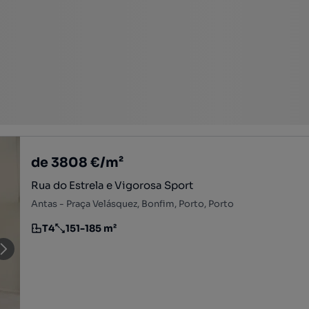
de 3808 €/m²
Rua do Estrela e Vigorosa Sport
Antas - Praça Velásquez, Bonfim, Porto, Porto
T4
151-185 m²
Tipologia
Preço por metro quadrado