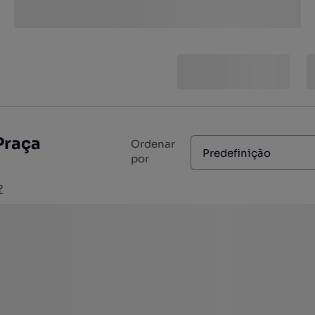
Praça
Ordenar
Predefinição
por
?