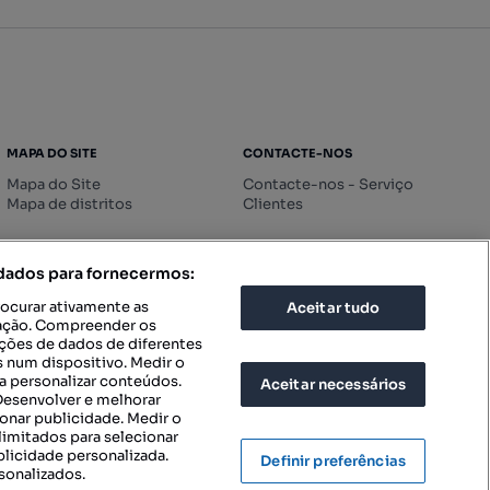
MAPA DO SITE
CONTACTE-NOS
Mapa do Site
Contacte-nos - Serviço
Mapa de distritos
Clientes
 dados para fornecermos:
rocurar ativamente as
Aceitar tudo
icação. Compreender os
ações de dados de diferentes
 num dispositivo. Medir o
a personalizar conteúdos.
Aceitar necessários
 Desenvolver e melhorar
ionar publicidade. Medir o
imitados para selecionar
blicidade personalizada.
Definir preferências
sonalizados.
IGURAÇÕES DE PRIVACIDADE