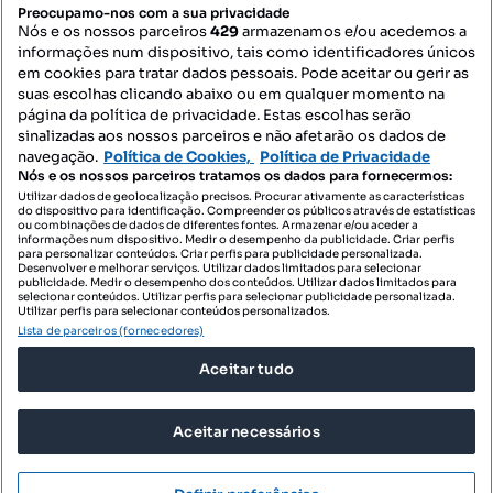
PORTAIS
Preocupamo-nos com a sua privacidade
Nós e os nossos parceiros
429
armazenamos e/ou acedemos a
informações num dispositivo, tais como identificadores únicos
Mapa do Site
em cookies para tratar dados pessoais. Pode aceitar ou gerir as
suas escolhas clicando abaixo ou em qualquer momento na
página da política de privacidade. Estas escolhas serão
sinalizadas aos nossos parceiros e não afetarão os dados de
Contacte-nos
navegação.
Política de Cookies,
Política de Privacidade
Nós e os nossos parceiros tratamos os dados para fornecermos:
Utilizar dados de geolocalização precisos. Procurar ativamente as características
do dispositivo para identificação. Compreender os públicos através de estatísticas
SIGA-NOS:
ou combinações de dados de diferentes fontes. Armazenar e/ou aceder a
informações num dispositivo. Medir o desempenho da publicidade. Criar perfis
para personalizar conteúdos. Criar perfis para publicidade personalizada.
Desenvolver e melhorar serviços. Utilizar dados limitados para selecionar
publicidade. Medir o desempenho dos conteúdos. Utilizar dados limitados para
selecionar conteúdos. Utilizar perfis para selecionar publicidade personalizada.
DESCARREGAR NA:
Utilizar perfis para selecionar conteúdos personalizados.
Lista de parceiros (fornecedores)
Aceitar tudo
Aceitar necessários
© 2026 Imovirtual.com, OLX Portugal, S.A.
TERMOS DE UTILIZAÇÃO