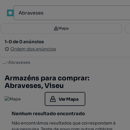
1
Mapa
Mapa
Filtros
Guardar pesquisa
2
1-0 de 0 anúncios
1-0 de 0 anúncios
Ordenar
Ordem dos anúncios
Ordem dos anúncios
...
Abraveses
Armazéns para comprar:
Abraveses, Viseu
Ver Mapa
Nenhum resultado encontrado
Não encontrámos resultados que correspondam à
sua pesquisa. Tente de novo com outros critérios