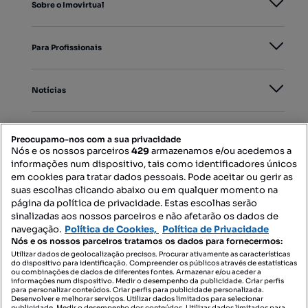
Sobre o Imovirtual
Para Profissionais
Notícias
PORTAIS
Preocupamo-nos com a sua privacidade
Nós e os nossos parceiros
429
armazenamos e/ou acedemos a
informações num dispositivo, tais como identificadores únicos
Mapa do Site
em cookies para tratar dados pessoais. Pode aceitar ou gerir as
suas escolhas clicando abaixo ou em qualquer momento na
página da política de privacidade. Estas escolhas serão
sinalizadas aos nossos parceiros e não afetarão os dados de
Contacte-nos
navegação.
Política de Cookies,
Política de Privacidade
Nós e os nossos parceiros tratamos os dados para fornecermos:
Utilizar dados de geolocalização precisos. Procurar ativamente as características
do dispositivo para identificação. Compreender os públicos através de estatísticas
SIGA-NOS:
ou combinações de dados de diferentes fontes. Armazenar e/ou aceder a
informações num dispositivo. Medir o desempenho da publicidade. Criar perfis
para personalizar conteúdos. Criar perfis para publicidade personalizada.
Desenvolver e melhorar serviços. Utilizar dados limitados para selecionar
publicidade. Medir o desempenho dos conteúdos. Utilizar dados limitados para