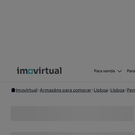
Para venda
Para
Imovirtual
Armazéns para comprar
Lisboa
Lisboa
Pen