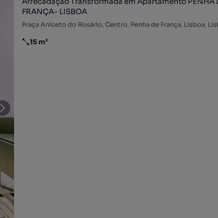
Arrecadação Transformada em Apartamento PENHA DE
FRANÇA- LISBOA
Praça Aniceto do Rosário, Centro, Penha de França, Lisboa, Li
15 m²
Preço por metro quadrado