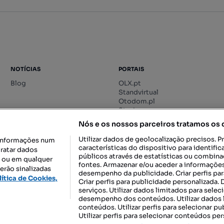
NOTÍCIAS
PORTAIS
Blog
OLX.pt
Standvirtual
Otodom.pl
Storia.ro
Nós e os nossos parceiros tratamos os
Utilizar dados de geolocalização precisos. P
informações num
características do dispositivo para identif
tratar dados
públicos através de estatísticas ou combin
o ou em qualquer
fontes. Armazenar e/ou aceder a informações
erão sinalizadas
desempenho da publicidade. Criar perfis par
DESCARREGAR NA:
lítica de Cookies,
Criar perfis para publicidade personalizada.
serviços. Utilizar dados limitados para selec
desempenho dos conteúdos. Utilizar dados l
conteúdos. Utilizar perfis para selecionar pu
Utilizar perfis para selecionar conteúdos per
gal, S.A.
TERMOS DE UTILIZAÇÃO
POLÍTICA DE PRIVACIDADE
CONF