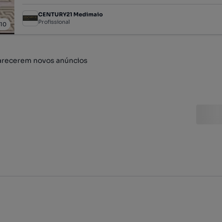
CENTURY21 Medimaio
Profissional
/
10
arecerem novos anúncios