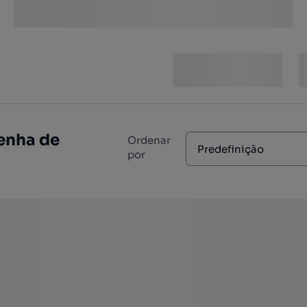
enha de
Ordenar
Predefinição
por