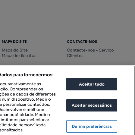
MAPA DO SITE
CONTACTE-NOS
Mapa do Site
Contacte-nos - Serviço
Mapa de distritos
Clientes
 dados para fornecermos:
rocurar ativamente as
Aceitar tudo
icação. Compreender os
ações de dados de diferentes
 num dispositivo. Medir o
a personalizar conteúdos.
Aceitar necessários
 Desenvolver e melhorar
ionar publicidade. Medir o
imitados para selecionar
blicidade personalizada.
Definir preferências
sonalizados.
IGURAÇÕES DE PRIVACIDADE