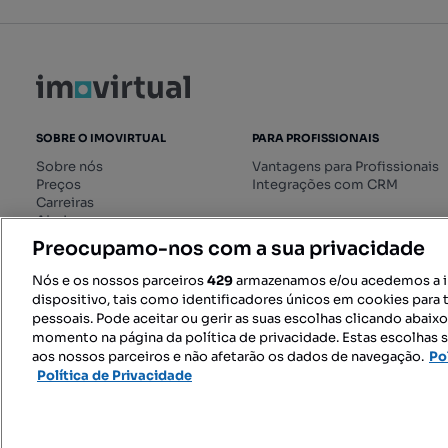
SOBRE O IMOVIRTUAL
PARA PROFISSIONAIS
Sobre nós
Vantagens para Profissionais
Preços
Integrações com CRM
Carreiras
Ajuda
Livro de Reclamações online
Preocupamo-nos com a sua privacidade
Regulamento dos Serviços
Digitais
Nós e os nossos parceiros
429
armazenamos e/ou acedemos a 
dispositivo, tais como identificadores únicos em cookies para 
pessoais. Pode aceitar ou gerir as suas escolhas clicando abaix
momento na página da política de privacidade. Estas escolhas s
SIGA-NOS:
aos nossos parceiros e não afetarão os dados de navegação.
Po
Política de Privacidade
© 2026 Imovirtual.com, OLX Portu