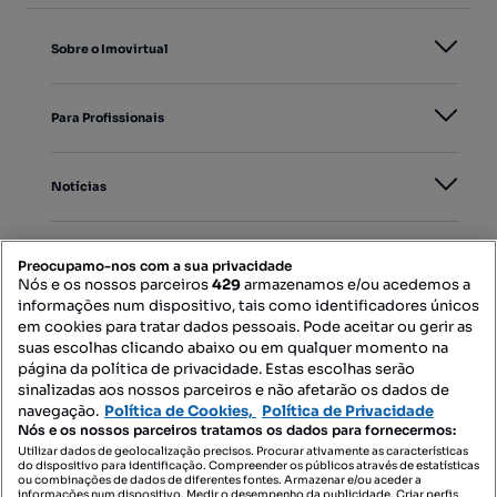
Sobre o Imovirtual
Para Profissionais
Notícias
PORTAIS
Preocupamo-nos com a sua privacidade
Nós e os nossos parceiros
429
armazenamos e/ou acedemos a
informações num dispositivo, tais como identificadores únicos
Mapa do Site
em cookies para tratar dados pessoais. Pode aceitar ou gerir as
suas escolhas clicando abaixo ou em qualquer momento na
página da política de privacidade. Estas escolhas serão
sinalizadas aos nossos parceiros e não afetarão os dados de
Contacte-nos
navegação.
Política de Cookies,
Política de Privacidade
Nós e os nossos parceiros tratamos os dados para fornecermos:
Utilizar dados de geolocalização precisos. Procurar ativamente as características
do dispositivo para identificação. Compreender os públicos através de estatísticas
SIGA-NOS:
ou combinações de dados de diferentes fontes. Armazenar e/ou aceder a
informações num dispositivo. Medir o desempenho da publicidade. Criar perfis