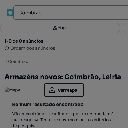
1
Mapa
Mapa
Filtros
Guardar pesquisa
3
1-0 de 0 anúncios
1-0 de 0 anúncios
Ordenar
Ordem dos anúncios
Ordem dos anúncios
...
Coimbrão
Armazéns novos: Coimbrão, Leiria
Ver Mapa
Nenhum resultado encontrado
Não encontrámos resultados que correspondam à
sua pesquisa. Tente de novo com outros critérios
de pesquisa.