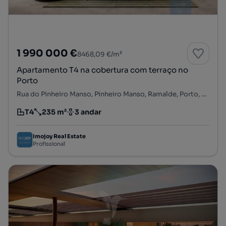
1 990 000 €
8468,09 €/m²
Apartamento T4 na cobertura com terraço no
Porto
Rua do Pinheiro Manso, Pinheiro Manso, Ramalde, Porto, Porto
T4
235 m²
3 andar
Tipologia
Preço por metro quadrado
Andar
Imojoy Real Estate
Profissional