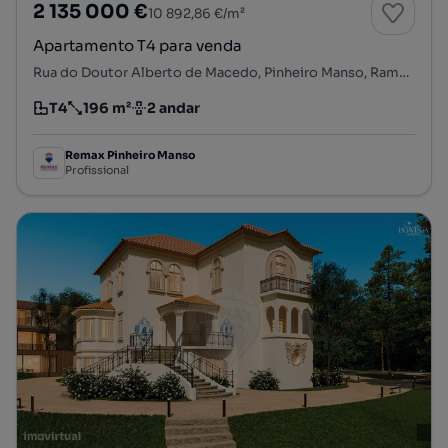
2 135 000 €
10 892,86 €/m²
Apartamento T4 para venda
Rua do Doutor Alberto de Macedo, Pinheiro Manso, Ramalde, Porto, Porto
T4
196 m²
2 andar
Tipologia
Preço por metro quadrado
Andar
Remax Pinheiro Manso
Profissional