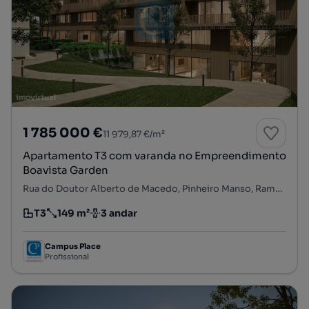
1 785 000 €
11 979,87 €/m²
Apartamento T3 com varanda no Empreendimento
Boavista Garden
Rua do Doutor Alberto de Macedo, Pinheiro Manso, Ramalde, Porto, Porto
T3
149 m²
3 andar
Tipologia
Preço por metro quadrado
Andar
Campus Place
Profissional