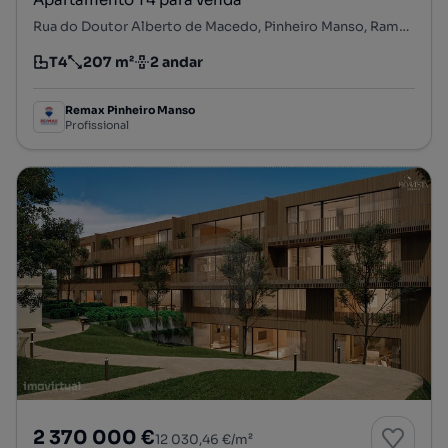
Rua do Doutor Alberto de Macedo, Pinheiro Manso, Ramalde, Porto, Porto
T4
207 m²
2 andar
Tipologia
Preço por metro quadrado
Andar
Remax Pinheiro Manso
Profissional
2 370 000 €
12 030,46 €/m²