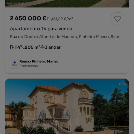
2 450 000 €
11 951,22 €/m²
Apartamento T4 para venda
Rua do Doutor Alberto de Macedo, Pinheiro Manso, Ramalde, Porto, Porto
T4
205 m²
3 andar
Tipologia
Preço por metro quadrado
Andar
Remax Pinheiro Manso
Profissional