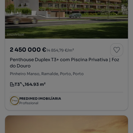
2 450 000 €
14 854,79 €/m²
Penthouse Duplex T3+ com Piscina Privativa | Foz
do Douro
Pinheiro Manso, Ramalde, Porto, Porto
T3
164.93 m²
Tipologia
Preço por metro quadrado
PREDIMED IMOBILÍARIA
Profissional