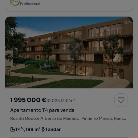
Profissional
1 995 000 €
10 025,13 €/m²
Apartamento T4 para venda
Rua do Doutor Alberto de Macedo, Pinheiro Manso, Ramalde, Porto, Porto
T4
199 m²
1 andar
Tipologia
Preço por metro quadrado
Andar