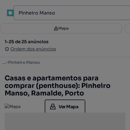
1
Mapa
Mapa
Filtros
Guardar pesquisa
2
1-25 de 25 anúncios
1-25 de 25 anúncios
Ordenar
Ordem dos anúncios
Ordem dos anúncios
...
Pinheiro Manso
Casas e apartamentos para
comprar (penthouse): Pinheiro
Manso, Ramalde, Porto
Ver Mapa