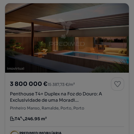
3 800 000 €
15 387,73 €/m²
Penthouse T4+ Duplex na Foz do Douro: A
Exclusividade de uma Moradi...
Pinheiro Manso, Ramalde, Porto, Porto
T4
246.95 m²
Tipologia
Preço por metro quadrado
PREDIMED IMOBILÍARIA