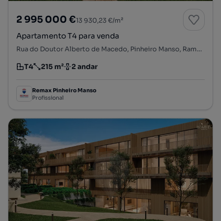
2 995 000 €
13 930,23 €/m²
Apartamento T4 para venda
Rua do Doutor Alberto de Macedo, Pinheiro Manso, Ramalde, Porto, Porto
T4
215 m²
2 andar
Tipologia
Preço por metro quadrado
Andar
Remax Pinheiro Manso
Profissional