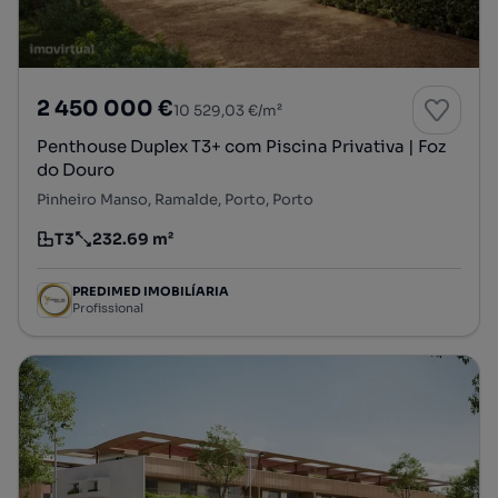
2 450 000 €
10 529,03 €/m²
Penthouse Duplex T3+ com Piscina Privativa | Foz
do Douro
Pinheiro Manso, Ramalde, Porto, Porto
T3
232.69 m²
Tipologia
Preço por metro quadrado
PREDIMED IMOBILÍARIA
Profissional