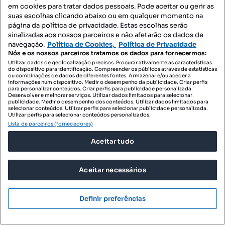
em cookies para tratar dados pessoais. Pode aceitar ou gerir as
suas escolhas clicando abaixo ou em qualquer momento na
página da política de privacidade. Estas escolhas serão
sinalizadas aos nossos parceiros e não afetarão os dados de
navegação.
Política de Cookies,
Política de Privacidade
Nós e os nossos parceiros tratamos os dados para fornecermos:
Utilizar dados de geolocalização precisos. Procurar ativamente as características
1 850 000 €
do dispositivo para identificação. Compreender os públicos através de estatísticas
9585,49 €/m²
ou combinações de dados de diferentes fontes. Armazenar e/ou aceder a
informações num dispositivo. Medir o desempenho da publicidade. Criar perfis
Apartamento T4 para venda
para personalizar conteúdos. Criar perfis para publicidade personalizada.
Desenvolver e melhorar serviços. Utilizar dados limitados para selecionar
Rua do Doutor Alberto de Macedo, Pinheiro Manso, Ramalde, Porto, Porto
publicidade. Medir o desempenho dos conteúdos. Utilizar dados limitados para
selecionar conteúdos. Utilizar perfis para selecionar publicidade personalizada.
Utilizar perfis para selecionar conteúdos personalizados.
T4
193 m²
1 andar
Tipologia
Preço por metro quadrado
Andar
Lista de parceiros (fornecedores)
Aceitar tudo
Remax Pinheiro Manso
Profissional
Aceitar necessários
Pesquisa um negócio perfeito?
Guarde esta pesquisa e informá-lo(a)-emos quando
Definir preferências
aparecerem novos anúncios coincidentes.