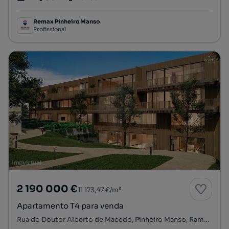
Tipologia
Preço por metro quadrado
Andar
Remax Pinheiro Manso
Profissional
2 190 000 €
11 173,47 €/m²
Apartamento T4 para venda
Rua do Doutor Alberto de Macedo, Pinheiro Manso, Ramalde, Porto, Porto