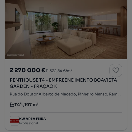
2 270 000 €
11 522,84 €/m²
PENTHOUSE T4 - EMPREENDIMENTO BOAVISTA
GARDEN - FRAÇÃO K
Rua do Doutor Alberto de Macedo, Pinheiro Manso, Ramalde, Porto, Porto
T4
197 m²
Tipologia
Preço por metro quadrado
KW AREA FEIRA
Profissional