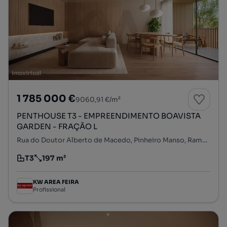
1 785 000 €
9060,91 €/m²
PENTHOUSE T3 - EMPREENDIMENTO BOAVISTA
GARDEN - FRAÇÃO L
Rua do Doutor Alberto de Macedo, Pinheiro Manso, Ramalde, Porto, Porto
T3
197 m²
Tipologia
Preço por metro quadrado
KW AREA FEIRA
Profissional