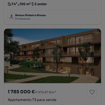
T4
196 m²
2 andar
Tipologia
Preço por metro quadrado
Andar
Remax Pinheiro Manso
Profissional
1 785 000 €
11 979,87 €/m²
Apartamento T3 para venda