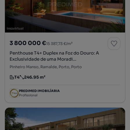
3 800 000 €
15 387,73 €/m²
Penthouse T4+ Duplex na Foz do Douro: A
Exclusividade de uma Moradi...
Pinheiro Manso, Ramalde, Porto, Porto
T4
246.95 m²
Tipologia
Preço por metro quadrado
PREDIMED IMOBILÍARIA
Profissional