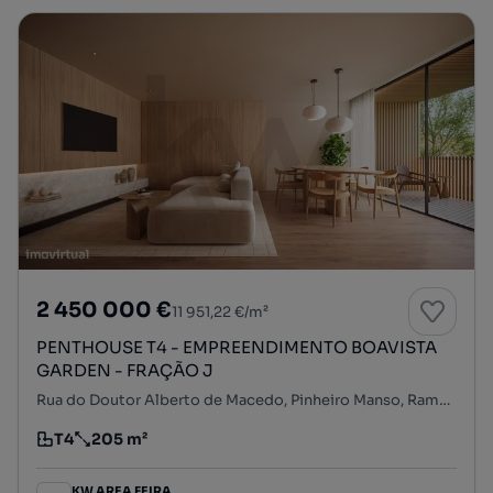
2 450 000 €
11 951,22 €/m²
PENTHOUSE T4 - EMPREENDIMENTO BOAVISTA
GARDEN - FRAÇÃO J
Rua do Doutor Alberto de Macedo, Pinheiro Manso, Ramalde, Porto, Porto
T4
205 m²
Tipologia
Preço por metro quadrado
KW AREA FEIRA