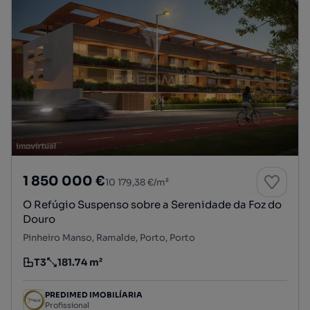
1 850 000 €
10 179,38 €/m²
O Refúgio Suspenso sobre a Serenidade da Foz do
Douro
Pinheiro Manso, Ramalde, Porto, Porto
T3
181.74 m²
Tipologia
Preço por metro quadrado
PREDIMED IMOBILÍARIA
Profissional