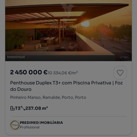
2 450 000 €
10 334,06 €/m²
Penthouse Duplex T3+ com Piscina Privativa | Foz
do Douro
Pinheiro Manso, Ramalde, Porto, Porto
T3
237.08 m²
Tipologia
Preço por metro quadrado
PREDIMED IMOBILÍARIA
Profissional