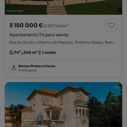
3 150 000 €
12 857,14 €/m²
Apartamento T4 para venda
Rua do Doutor Alberto de Macedo, Pinheiro Manso, Ramalde, Porto, Porto
T4
245 m²
1 andar
Tipologia
Preço por metro quadrado
Andar
Remax Pinheiro Manso
Profissional