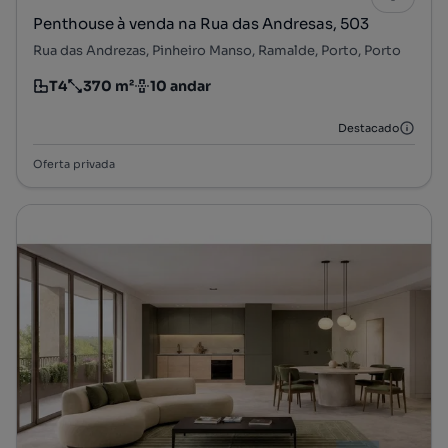
Penthouse à venda na Rua das Andresas, 503
Rua das Andrezas, Pinheiro Manso, Ramalde, Porto, Porto
T4
370 m²
10 andar
Tipologia
Preço por metro quadrado
Andar
Destacado
Oferta privada