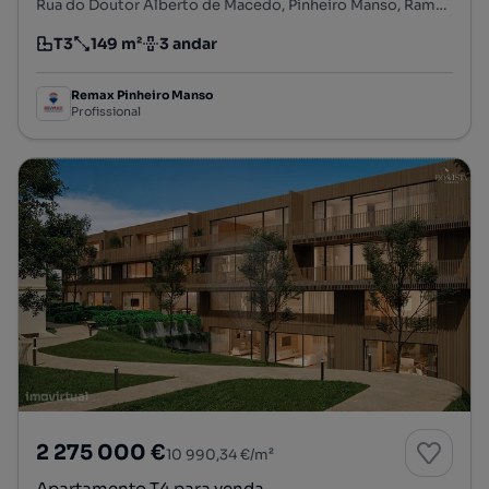
Rua do Doutor Alberto de Macedo, Pinheiro Manso, Ramalde, Porto, Porto
T3
149 m²
3 andar
Tipologia
Preço por metro quadrado
Andar
Remax Pinheiro Manso
Profissional
2 275 000 €
10 990,34 €/m²
Apartamento T4 para venda