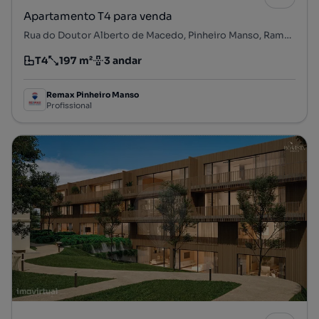
Apartamento T4 para venda
Rua do Doutor Alberto de Macedo, Pinheiro Manso, Ramalde, Porto, Porto
T4
197 m²
3 andar
Tipologia
Preço por metro quadrado
Andar
Remax Pinheiro Manso
Profissional