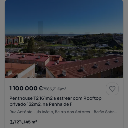
1 100 000 €
7586,21 €/m²
Penthouse T2 161m2 a estrear com Rooftop
privado 132m2, na Penha de F
Rua António Luís Inácio, Bairro dos Actores - Barão Sabrosa, Penha de França, Lisboa, Lisboa
T2
145 m²
Tipologia
Preço por metro quadrado