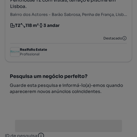
Lisboa.
Bairro dos Actores - Barão Sabrosa, Penha de França, Lisboa, Lisboa
T2
118 m²
3 andar
Tipologia
Preço por metro quadrado
Andar
Destacado
Realfolio Estate
Profissional
Pesquisa um negócio perfeito?
Guarde esta pesquisa e informá-lo(a)-emos quando
aparecerem novos anúncios coincidentes.
ID de pesquisa
ID de pesquisa