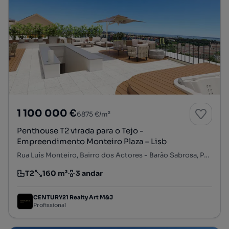
1 100 000 €
6875 €/m²
Penthouse T2 virada para o Tejo -
Empreendimento Monteiro Plaza – Lisb
Rua Luís Monteiro, Bairro dos Actores - Barão Sabrosa, Penha de França, Lisboa, Lisboa
T2
160 m²
3 andar
Tipologia
Preço por metro quadrado
Andar
CENTURY21 Realty Art M&J
Profissional