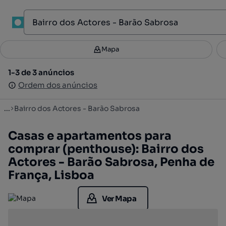
1
Mapa
Mapa
Filtros
Guardar pesquisa
2
1-3 de 3 anúncios
1-3 de 3 anúncios
Ordenar
Ordem dos anúncios
Ordem dos anúncios
...
Bairro dos Actores - Barão Sabrosa
Casas e apartamentos para
comprar (penthouse): Bairro dos
Actores - Barão Sabrosa, Penha de
França, Lisboa
Ver Mapa