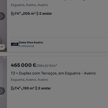
Esgueira, Aveiro, Aveiro
T4
206 m²
2 andar
Tipologia
Preço por metro quadrado
Andar
Zome Viva Aveiro
Profissional
/
17
465 000 €
2384,62 €/m²
T2 + Duplex com Terraços, em Esgueira - Aveiro
Esgueira, Aveiro, Aveiro
T4
195 m²
2 andar
Tipologia
Preço por metro quadrado
Andar