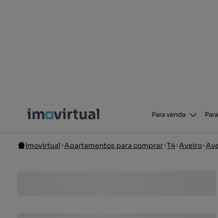
Para venda
Para
Imovirtual
Apartamentos para comprar
T4
Aveiro
Ave