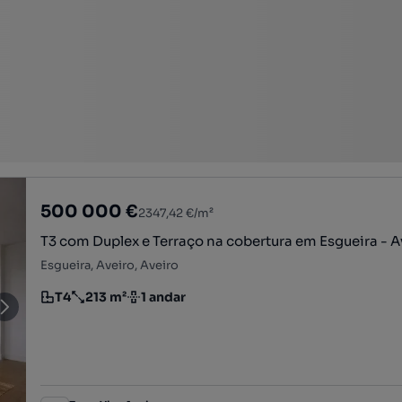
500 000 €
2347,42 €/m²
T3 com Duplex e Terraço na cobertura em Esgueira - A
Esgueira, Aveiro, Aveiro
T4
213 m²
1 andar
Tipologia
Preço por metro quadrado
Andar