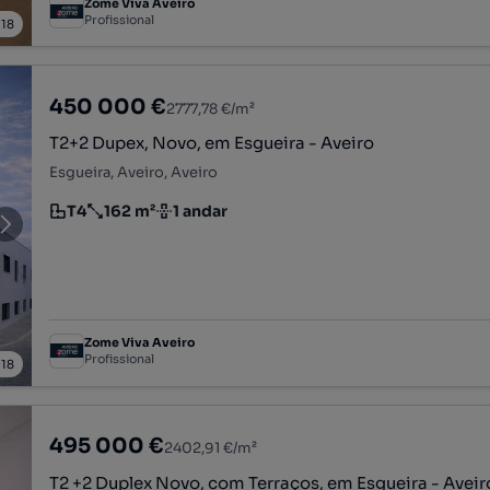
Zome Viva Aveiro
Profissional
/
18
450 000 €
2777,78 €/m²
T2+2 Dupex, Novo, em Esgueira - Aveiro
Esgueira, Aveiro, Aveiro
T4
162 m²
1 andar
Tipologia
Preço por metro quadrado
Andar
Zome Viva Aveiro
Profissional
/
18
495 000 €
2402,91 €/m²
T2 +2 Duplex Novo, com Terraços, em Esgueira - Aveir