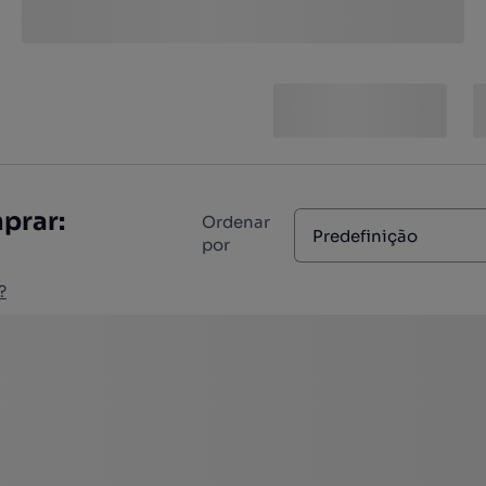
prar:
Ordenar
Predefinição
por
?