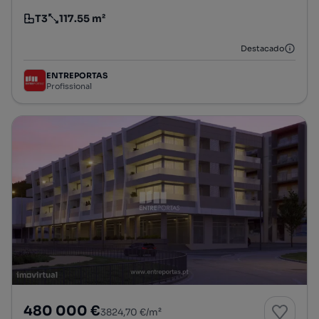
T3
117.55 m²
Tipologia
Preço por metro quadrado
Destacado
ENTREPORTAS
Profissional
480 000 €
3824,70 €/m²