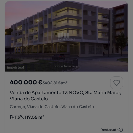
400 000 €
3402,81 €/m²
Venda de Apartamento T3 NOVO, Sta Maria Maior,
Viana do Castelo
Carreço, Viana do Castelo, Viana do Castelo
T3
117.55 m²
Tipologia
Preço por metro quadrado
Destacado