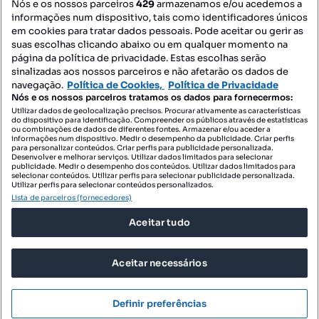
Nós e os nossos parceiros
429
armazenamos e/ou acedemos a
informações num dispositivo, tais como identificadores únicos
Mapa do Site
em cookies para tratar dados pessoais. Pode aceitar ou gerir as
suas escolhas clicando abaixo ou em qualquer momento na
página da política de privacidade. Estas escolhas serão
sinalizadas aos nossos parceiros e não afetarão os dados de
Contacte-nos
navegação.
Política de Cookies,
Política de Privacidade
Nós e os nossos parceiros tratamos os dados para fornecermos:
Utilizar dados de geolocalização precisos. Procurar ativamente as características
do dispositivo para identificação. Compreender os públicos através de estatísticas
SIGA-NOS:
ou combinações de dados de diferentes fontes. Armazenar e/ou aceder a
informações num dispositivo. Medir o desempenho da publicidade. Criar perfis
para personalizar conteúdos. Criar perfis para publicidade personalizada.
Desenvolver e melhorar serviços. Utilizar dados limitados para selecionar
publicidade. Medir o desempenho dos conteúdos. Utilizar dados limitados para
selecionar conteúdos. Utilizar perfis para selecionar publicidade personalizada.
DESCARREGAR NA:
Utilizar perfis para selecionar conteúdos personalizados.
Lista de parceiros (fornecedores)
Aceitar tudo
Aceitar necessários
© 2026 Imovirtual.com, OLX Portugal, S.A.
TERMOS DE UTILIZAÇÃO
Definir preferências
POLÍTICA DE PRIVACIDADE
CONFIGURAÇÕES DE PRIVACIDADE