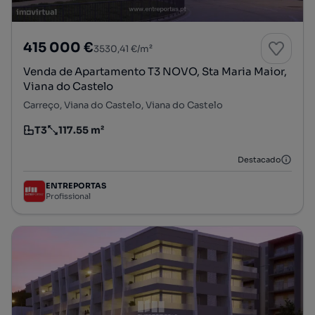
415 000 €
3530,41 €/m²
Venda de Apartamento T3 NOVO, Sta Maria Maior,
Viana do Castelo
Carreço, Viana do Castelo, Viana do Castelo
T3
117.55 m²
Tipologia
Preço por metro quadrado
Destacado
ENTREPORTAS
Profissional