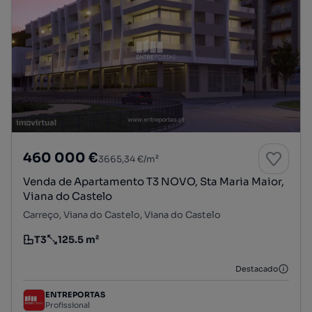
460 000 €
3665,34 €/m²
Venda de Apartamento T3 NOVO, Sta Maria Maior,
Viana do Castelo
Carreço, Viana do Castelo, Viana do Castelo
T3
125.5 m²
Tipologia
Preço por metro quadrado
Destacado
ENTREPORTAS
Profissional