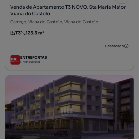
Venda de Apartamento T3 NOVO, Sta Maria Maior,
Viana do Castelo
Carreço, Viana do Castelo, Viana do Castelo
T3
125.5 m²
Tipologia
Preço por metro quadrado
Destacado
ENTREPORTAS
Profissional