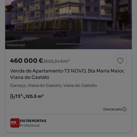
460 000 €
3665,34 €/m²
Venda de Apartamento T3 NOVO, Sta Maria Maior,
Viana do Castelo
Carreço, Viana do Castelo, Viana do Castelo
T3
125.5 m²
Tipologia
Preço por metro quadrado
Destacado
ENTREPORTAS
Profissional