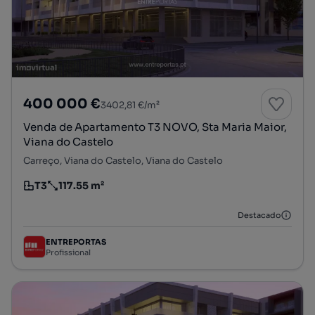
400 000 €
3402,81 €/m²
Venda de Apartamento T3 NOVO, Sta Maria Maior,
Viana do Castelo
Carreço, Viana do Castelo, Viana do Castelo
T3
117.55 m²
Tipologia
Preço por metro quadrado
Destacado
ENTREPORTAS
Profissional