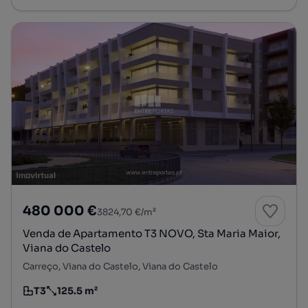
480 000 €
3824,70 €/m²
Venda de Apartamento T3 NOVO, Sta Maria Maior,
Viana do Castelo
Carreço, Viana do Castelo, Viana do Castelo
T3
125.5 m²
Tipologia
Preço por metro quadrado