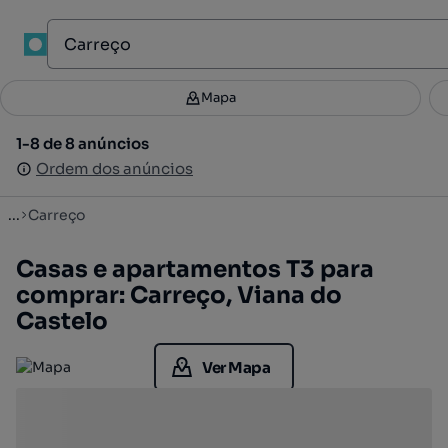
1
Mapa
Mapa
Filtros
Guardar pesquisa
2
1-8 de 8 anúncios
1-8 de 8 anúncios
Ordenar
Ordem dos anúncios
Ordem dos anúncios
...
Carreço
Casas e apartamentos T3 para
comprar: Carreço, Viana do
Castelo
Ver Mapa