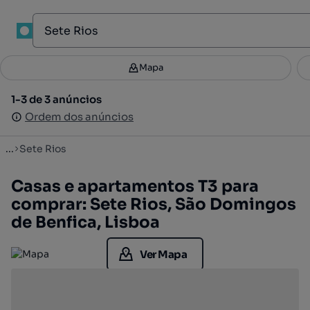
1
Mapa
Mapa
Filtros
Guardar pesquisa
2
1-3 de 3 anúncios
1-3 de 3 anúncios
Ordenar
Ordem dos anúncios
Ordem dos anúncios
...
Sete Rios
Casas e apartamentos T3 para
comprar: Sete Rios, São Domingos
de Benfica, Lisboa
Ver Mapa