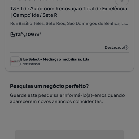
T3 + 1 de Autor com Renovação Total de Excelência
| Campolide / Sete R
Rua Basílio Teles, Sete Rios, São Domingos de Benfica, Lisboa, Lisboa
T3
109 m²
Tipologia
Preço por metro quadrado
Destacado
Blue Select - Mediação Imobiliária, Lda
Profissional
Pesquisa um negócio perfeito?
Guarde esta pesquisa e informá-lo(a)-emos quando
aparecerem novos anúncios coincidentes.