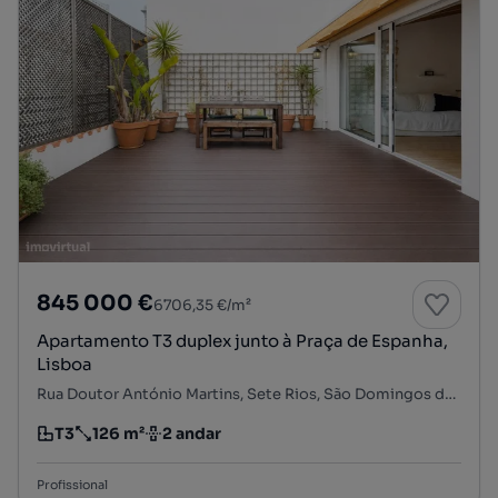
845 000 €
6706,35 €/m²
Apartamento T3 duplex junto à Praça de Espanha,
Lisboa
Rua Doutor António Martins, Sete Rios, São Domingos de Benfica, Lisboa, Lisboa
T3
126 m²
2 andar
Tipologia
Preço por metro quadrado
Andar
Profissional