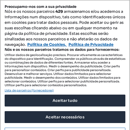
PORTAIS
Preocupamo-nos com a sua privacidade
Nós e os nossos parceiros
429
armazenamos e/ou acedemos a
informações num dispositivo, tais como identificadores únicos
Mapa do Site
em cookies para tratar dados pessoais. Pode aceitar ou gerir as
suas escolhas clicando abaixo ou em qualquer momento na
página da política de privacidade. Estas escolhas serão
sinalizadas aos nossos parceiros e não afetarão os dados de
Contacte-nos
navegação.
Política de Cookies,
Política de Privacidade
Nós e os nossos parceiros tratamos os dados para fornecermos:
Utilizar dados de geolocalização precisos. Procurar ativamente as características
do dispositivo para identificação. Compreender os públicos através de estatísticas
SIGA-NOS:
ou combinações de dados de diferentes fontes. Armazenar e/ou aceder a
informações num dispositivo. Medir o desempenho da publicidade. Criar perfis
para personalizar conteúdos. Criar perfis para publicidade personalizada.
Desenvolver e melhorar serviços. Utilizar dados limitados para selecionar
publicidade. Medir o desempenho dos conteúdos. Utilizar dados limitados para
selecionar conteúdos. Utilizar perfis para selecionar publicidade personalizada.
DESCARREGAR NA:
Utilizar perfis para selecionar conteúdos personalizados.
Lista de parceiros (fornecedores)
Aceitar tudo
Aceitar necessários
© 2026 Imovirtual.com, OLX Portugal, S.A.
TERMOS DE UTILIZAÇÃO