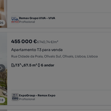
Remax Grupo VIVA - VIVA
Profissional
26
455 000 €
6740,74 €/m²
Apartamento T3 para venda
Rua Cidade da Praia, Olivais Sul, Olivais, Lisboa, Lisboa
T3
67.5 m²
6 andar
Tipologia
Preço por metro quadrado
Andar
ExpoGroup - Remax Expo
Profissional
/
8