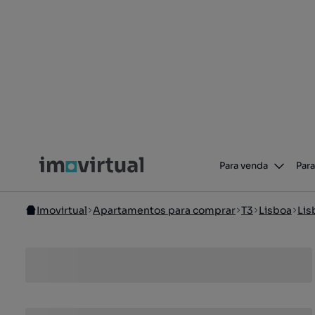
Para venda
Para
Imovirtual
Apartamentos para comprar
T3
Lisboa
Lis