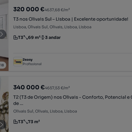
320 000 €
4637,68 €/m²
T3 nos Olivais Sul – Lisboa | Excelente oportunidade!
Lisboa, Olivais Sul, Olivais, Lisboa, Lisboa
T3
69 m²
3 andar
Tipologia
Preço por metro quadrado
Andar
2easy
Profissional
/
18
340 000 €
4657,53 €/m²
T2 (T3 de Origem) nos Olivais - Conforto, Potencial e
de ...
Olivais Sul, Olivais, Lisboa, Lisboa
T3
73 m²
Tipologia
Preço por metro quadrado