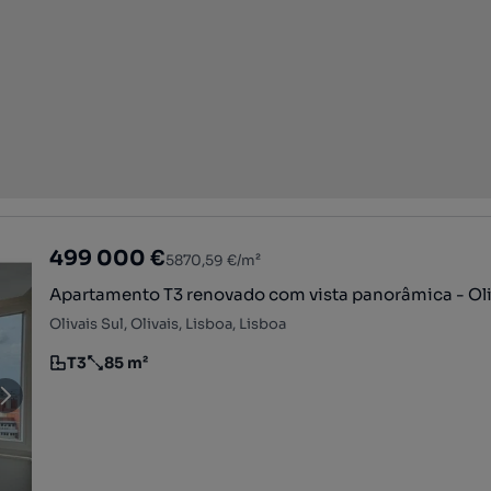
499 000 €
5870,59 €/m²
Apartamento T3 renovado com vista panorâmica - Oli
Olivais Sul, Olivais, Lisboa, Lisboa
T3
85 m²
Tipologia
Preço por metro quadrado