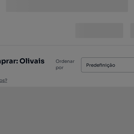
rar: Olivais
Ordenar
Predefinição
por
os?