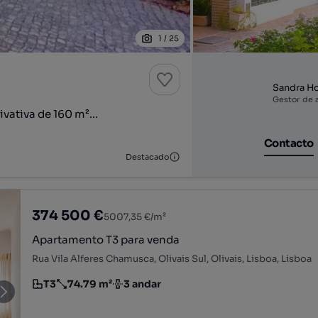
1
/
25
Sandra Ho
Gestor de 
ativa de 160 m²...
Contacto
Destacado
374 500 €
5007,35 €/m²
Apartamento T3 para venda
Rua Vila Alferes Chamusca, Olivais Sul, Olivais, Lisboa, Lisboa
T3
74.79 m²
3 andar
Tipologia
Preço por metro quadrado
Andar