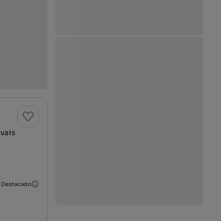
vais
Destacado