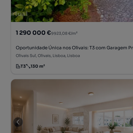
1 290 000 €
9923,08 €/m²
Oportunidade Única nos Olivais: T3 com Garagem Priv
Olivais Sul, Olivais, Lisboa, Lisboa
T3
130 m²
Tipologia
Preço por metro quadrado