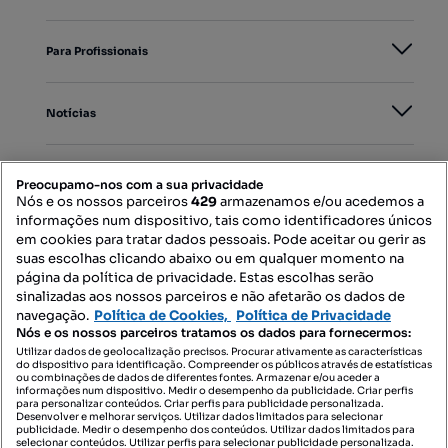
Para Profissionais
Notícias
PORTAIS
Preocupamo-nos com a sua privacidade
Nós e os nossos parceiros
429
armazenamos e/ou acedemos a
informações num dispositivo, tais como identificadores únicos
Mapa do Site
em cookies para tratar dados pessoais. Pode aceitar ou gerir as
suas escolhas clicando abaixo ou em qualquer momento na
página da política de privacidade. Estas escolhas serão
sinalizadas aos nossos parceiros e não afetarão os dados de
Contacte-nos
navegação.
Política de Cookies,
Política de Privacidade
Nós e os nossos parceiros tratamos os dados para fornecermos:
Utilizar dados de geolocalização precisos. Procurar ativamente as características
do dispositivo para identificação. Compreender os públicos através de estatísticas
SIGA-NOS:
ou combinações de dados de diferentes fontes. Armazenar e/ou aceder a
informações num dispositivo. Medir o desempenho da publicidade. Criar perfis
para personalizar conteúdos. Criar perfis para publicidade personalizada.
Desenvolver e melhorar serviços. Utilizar dados limitados para selecionar
publicidade. Medir o desempenho dos conteúdos. Utilizar dados limitados para
selecionar conteúdos. Utilizar perfis para selecionar publicidade personalizada.
DESCARREGAR NA: