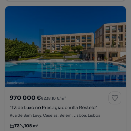
970 000 €
9238,10 €/m²
"T3 de Luxo no Prestigiado Villa Restelo"
Rua de Sam Levy, Caselas, Belém, Lisboa, Lisboa
T3
105 m²
Tipologia
Preço por metro quadrado