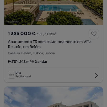
1 325 000 €
8952,70 €/m²
Apartamento T3 com estacionamento em Villa
Restelo, em Belém
Caselas, Belém, Lisboa, Lisboa
T3
148 m²
2 andar
Tipologia
Preço por metro quadrado
Andar
Dils
Profissional