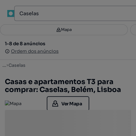
1
Mapa
Mapa
Filtros
Guardar pesquisa
2
1-8 de 8 anúncios
1-8 de 8 anúncios
Ordenar
Ordem dos anúncios
Ordem dos anúncios
...
Caselas
Casas e apartamentos T3 para
comprar: Caselas, Belém, Lisboa
Ver Mapa