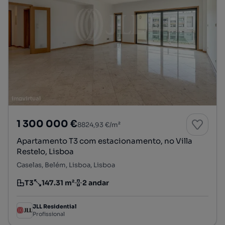
1 300 000 €
8824,93 €/m²
Apartamento T3 com estacionamento, no Villa
Restelo, Lisboa
Caselas, Belém, Lisboa, Lisboa
T3
147.31 m²
2 andar
Tipologia
Preço por metro quadrado
Andar
JLL Residential
Profissional