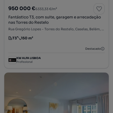
950 000 €
6333,33 €/m²
Fantástico T3, com suite, garagem e arrecadação
nas Torres do Restelo
Rua Gregório Lopes - Torres do Restelo, Caselas, Belém, Lisboa, Lisboa
T3
150 m²
Tipologia
Preço por metro quadrado
Destacado
KW ALFA LISBOA
Profissional