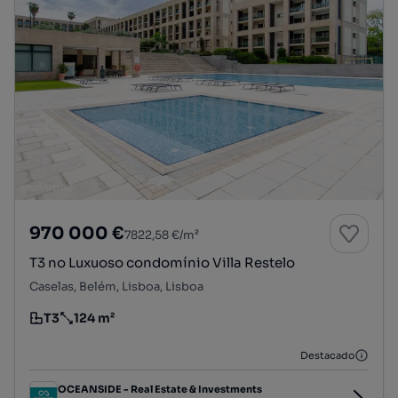
970 000 €
7822,58 €/m²
T3 no Luxuoso condomínio Villa Restelo
Caselas, Belém, Lisboa, Lisboa
T3
124 m²
Tipologia
Preço por metro quadrado
Destacado
OCEANSIDE - Real Estate & Investments