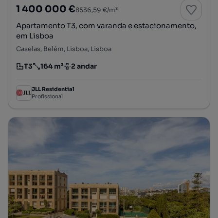
1 400 000 €
8536,59 €/m²
Apartamento T3, com varanda e estacionamento,
em Lisboa
Caselas, Belém, Lisboa, Lisboa
T3
164 m²
2 andar
Tipologia
Preço por metro quadrado
Andar
JLL Residential
Profissional