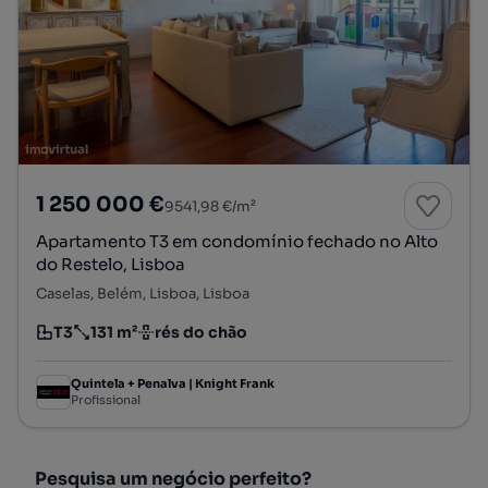
1 250 000 €
9541,98 €/m²
Apartamento T3 em condomínio fechado no Alto
do Restelo, Lisboa
Caselas, Belém, Lisboa, Lisboa
T3
131 m²
rés do chão
Tipologia
Preço por metro quadrado
Andar
Quintela + Penalva | Knight Frank
Profissional
Pesquisa um negócio perfeito?