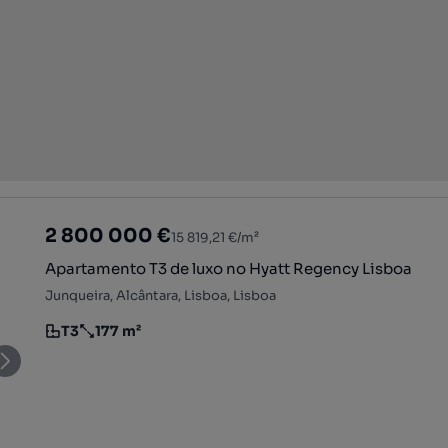
2 800 000 €
15 819,21 €/m²
Apartamento T3 de luxo no Hyatt Regency Lisboa
Junqueira, Alcântara, Lisboa, Lisboa
T3
177 m²
Tipologia
Preço por metro quadrado