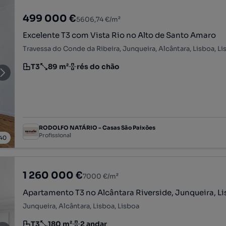
499 000 €
5606,74 €/m²
Excelente T3 com Vista Rio no Alto de Santo Amaro
Travessa do Conde da Ribeira, Junqueira, Alcântara, Lisboa, L
T3
89 m²
rés do chão
Tipologia
Preço por metro quadrado
Andar
RODOLFO NATÁRIO - Casas São Paixões
Profissional
40
1 260 000 €
7000 €/m²
Apartamento T3 no Alcântara Riverside, Junqueira, L
Junqueira, Alcântara, Lisboa, Lisboa
T3
180 m²
2 andar