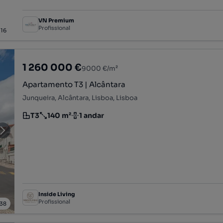
VN Premium
Profissional
/
16
1 260 000 €
9000 €/m²
Apartamento T3 | Alcântara
Junqueira, Alcântara, Lisboa, Lisboa
T3
140 m²
1 andar
Tipologia
Preço por metro quadrado
Andar
Inside Living
Profissional
38