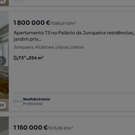
29
1 800 000 €
7086,61 €/m²
Apartamento T3 no Palácio da Junqueira residências
jardim priv...
Junqueira, Alcântara, Lisboa, Lisboa
T3
254 m²
Tipologia
Preço por metro quadrado
Realfolio Estate
Profissional
28
1 150 000 €
7615,89 €/m²