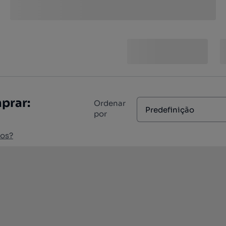
prar:
Ordenar
Predefinição
por
ios?