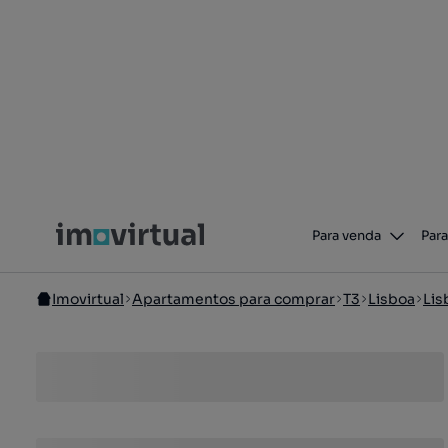
Para venda
Para
Imovirtual
Apartamentos para comprar
T3
Lisboa
Lis