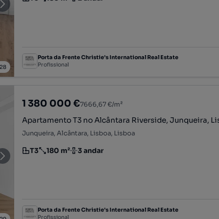
Tipologia
Preço por metro quadrado
Andar
Porta da Frente Christie's International Real Estate
Profissional
28
1 380 000 €
7666,67 €/m²
Apartamento T3 no Alcântara Riverside, Junqueira, L
Junqueira, Alcântara, Lisboa, Lisboa
T3
180 m²
3 andar
Tipologia
Preço por metro quadrado
Andar
Porta da Frente Christie's International Real Estate
Profissional