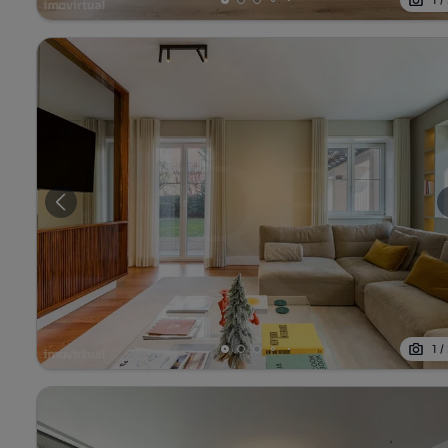
1
/
1
/