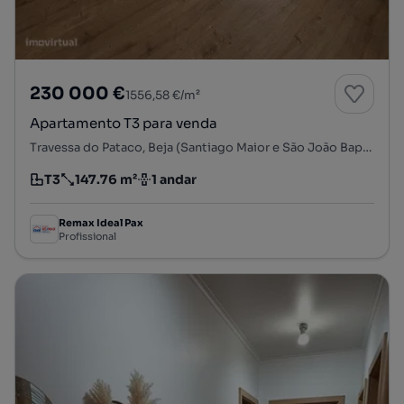
230 000 €
1556,58 €/m²
Apartamento T3 para venda
Travessa do Pataco, Beja (Santiago Maior e São João Baptista), Beja, Beja
T3
147.76 m²
1 andar
Tipologia
Preço por metro quadrado
Andar
Remax Ideal Pax
Profissional