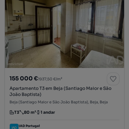
155 000 €
1937,50 €/m²
Apartamento T3 em Beja (Santiago Maior e São
João Baptista)
Beja (Santiago Maior e São João Baptista), Beja, Beja
T3
80 m²
1 andar
Tipologia
Preço por metro quadrado
Andar
IAD Portugal