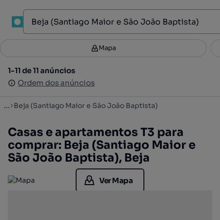
1
Mapa
Mapa
Filtros
Guardar pesquisa
2
1-11 de 11 anúncios
1-11 de 11 anúncios
Ordenar
Ordem dos anúncios
Ordem dos anúncios
...
Beja (Santiago Maior e São João Baptista)
Casas e apartamentos T3 para
comprar: Beja (Santiago Maior e
São João Baptista), Beja
Ver Mapa