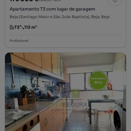
Apartamento T3 com lugar de garagem
Beja (Santiago Maior e São João Baptista), Beja, Beja
T3
113 m²
Tipologia
Preço por metro quadrado
Profissional