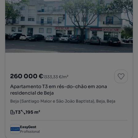
260 000 €
1333,33 €/m²
Apartamento T3 em rés-do-chão em zona
residencial de Beja
Beja (Santiago Maior e São João Baptista), Beja, Beja
T3
195 m²
Tipologia
Preço por metro quadrado
EasyGest
Profissional