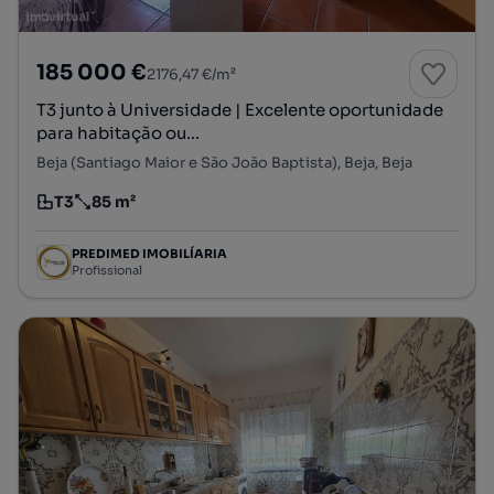
185 000 €
2176,47 €/m²
T3 junto à Universidade | Excelente oportunidade
para habitação ou...
Beja (Santiago Maior e São João Baptista), Beja, Beja
T3
85 m²
Tipologia
Preço por metro quadrado
PREDIMED IMOBILÍARIA
Profissional