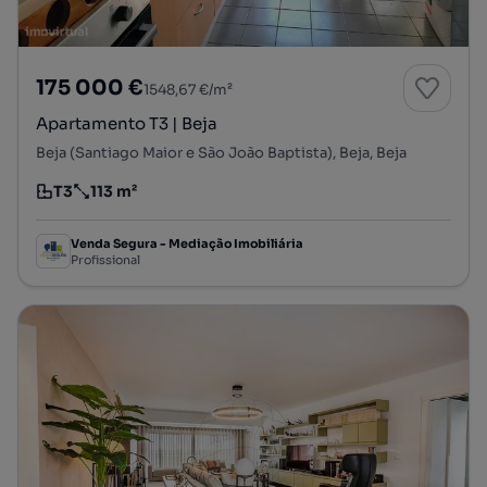
175 000 €
1548,67 €/m²
Apartamento T3 | Beja
Beja (Santiago Maior e São João Baptista), Beja, Beja
T3
113 m²
Tipologia
Preço por metro quadrado
Venda Segura - Mediação Imobiliária
Profissional