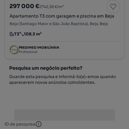
297 000 €
2742,38 €/m²
Apartamento T3 com garagem e piscina em Beja
Beja (Santiago Maior e São João Baptista), Beja, Beja
T3
108.3 m²
Tipologia
Preço por metro quadrado
PREDIMED IMOBILÍARIA
Profissional
Pesquisa um negócio perfeito?
Guarde esta pesquisa e informá-lo(a)-emos quando
aparecerem novos anúncios coincidentes.
ID de pesquisa
ID de pesquisa