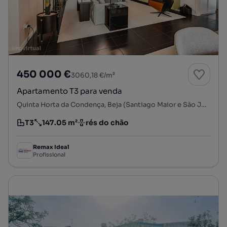
450 000 €
3060,18 €/m²
Apartamento T3 para venda
Quinta Horta da Condença, Beja (Santiago Maior e São João Baptista), Beja, Beja
T3
147.05 m²
rés do chão
Tipologia
Preço por metro quadrado
Andar
Remax Ideal
Profissional