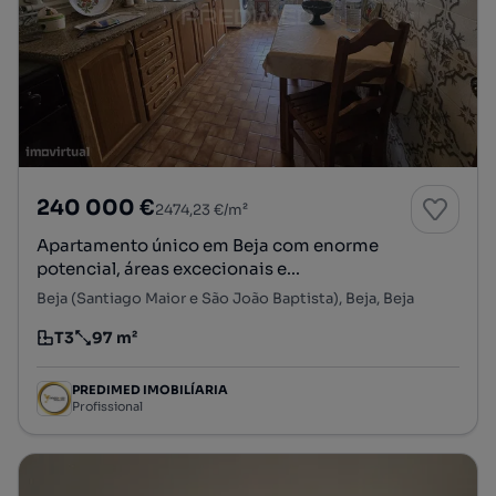
240 000 €
2474,23 €/m²
Apartamento único em Beja com enorme
potencial, áreas excecionais e...
Beja (Santiago Maior e São João Baptista), Beja, Beja
T3
97 m²
Tipologia
Preço por metro quadrado
PREDIMED IMOBILÍARIA
Profissional