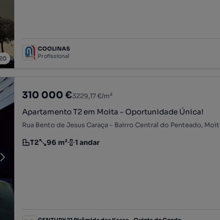
COOLINAS
Profissional
20
310 000 €
3229,17 €/m²
Apartamento T2 em Moita - Oportunidade Única!
T2
96 m²
1 andar
Tipologia
Preço por metro quadrado
Andar
CENTURY 21 Pirâmide das Kasas - Quinta do Conde