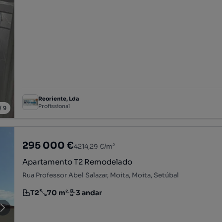
Reoriente, Lda
Profissional
/
9
295 000 €
4214,29 €/m²
Apartamento T2 Remodelado
Rua Professor Abel Salazar, Moita, Moita, Setúbal
T2
70 m²
3 andar
Tipologia
Preço por metro quadrado
Andar