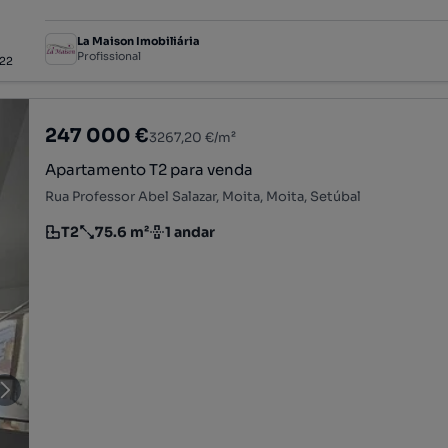
La Maison Imobiliária
Profissional
22
247 000 €
3267,20 €/m²
Apartamento T2 para venda
Rua Professor Abel Salazar, Moita, Moita, Setúbal
T2
75.6 m²
1 andar
Tipologia
Preço por metro quadrado
Andar