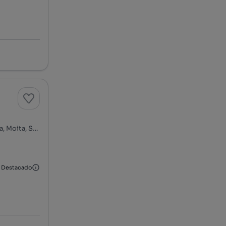
Rua Bento de Jesus Caraça - Bairro Central do Penteado, Moita, Moita, Setúbal
Destacado