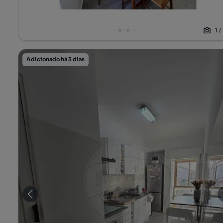
1
/
Adicionado há 3 dias