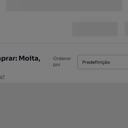
prar: Moita,
Ordenar
Predefinição
por
s?