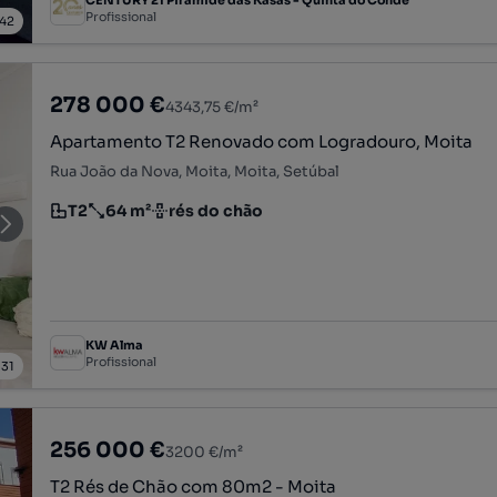
Profissional
42
278 000 €
4343,75 €/m²
Apartamento T2 Renovado com Logradouro, Moita
Rua João da Nova, Moita, Moita, Setúbal
T2
64 m²
rés do chão
Tipologia
Preço por metro quadrado
Andar
KW Alma
Profissional
/
31
256 000 €
3200 €/m²
T2 Rés de Chão com 80m2 - Moita