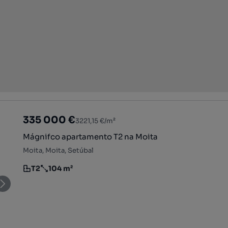
335 000 €
3221,15 €/m²
Mágnifco apartamento T2 na Moita
Moita, Moita, Setúbal
T2
104 m²
Tipologia
Preço por metro quadrado