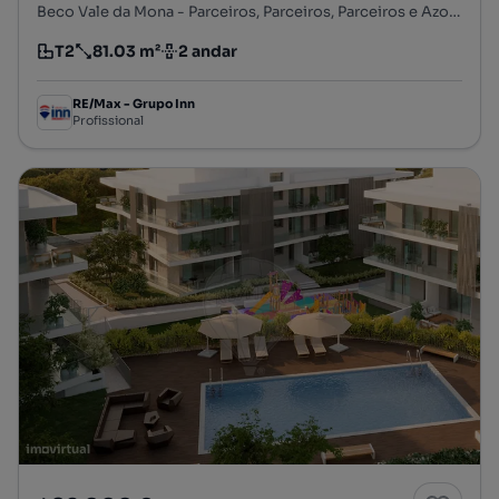
Beco Vale da Mona - Parceiros, Parceiros, Parceiros e Azoia, Leiria, Leiria
T2
81.03 m²
2 andar
Tipologia
Preço por metro quadrado
Andar
RE/Max - Grupo Inn
Profissional