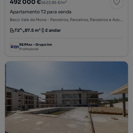
492 000 €
5622,86 €/m²
Apartamento T2 para venda
Beco Vale da Mona - Parceiros, Parceiros, Parceiros e Azoia, Leiria, Leiria
T2
87.5 m²
2 andar
Tipologia
Preço por metro quadrado
Andar
RE/Max - Grupo Inn
Profissional