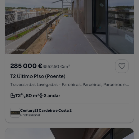
285 000 €
3562,50 €/m²
T2 Último Piso (Poente)
Travessa das Lavegadas - Parceiros, Parceiros, Parceiros e Azoia, Leiria, Leiria
T2
80 m²
2 andar
Tipologia
Preço por metro quadrado
Andar
Century21 Cardeira e Costa 2
Profissional