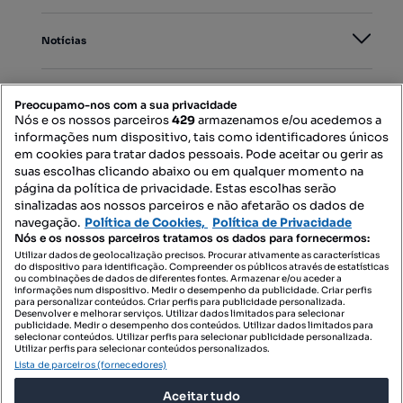
Notícias
PORTAIS
Preocupamo-nos com a sua privacidade
Nós e os nossos parceiros
429
armazenamos e/ou acedemos a
informações num dispositivo, tais como identificadores únicos
Mapa do Site
em cookies para tratar dados pessoais. Pode aceitar ou gerir as
suas escolhas clicando abaixo ou em qualquer momento na
página da política de privacidade. Estas escolhas serão
sinalizadas aos nossos parceiros e não afetarão os dados de
Contacte-nos
navegação.
Política de Cookies,
Política de Privacidade
Nós e os nossos parceiros tratamos os dados para fornecermos:
Utilizar dados de geolocalização precisos. Procurar ativamente as características
do dispositivo para identificação. Compreender os públicos através de estatísticas
SIGA-NOS:
ou combinações de dados de diferentes fontes. Armazenar e/ou aceder a
informações num dispositivo. Medir o desempenho da publicidade. Criar perfis
para personalizar conteúdos. Criar perfis para publicidade personalizada.
Desenvolver e melhorar serviços. Utilizar dados limitados para selecionar
publicidade. Medir o desempenho dos conteúdos. Utilizar dados limitados para
selecionar conteúdos. Utilizar perfis para selecionar publicidade personalizada.
DESCARREGAR NA:
Utilizar perfis para selecionar conteúdos personalizados.
Lista de parceiros (fornecedores)
Aceitar tudo