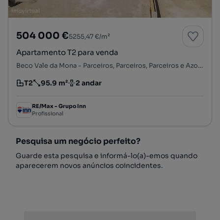
504 000 €
5255,47 €/m²
Apartamento T2 para venda
Beco Vale da Mona - Parceiros, Parceiros, Parceiros e Azoia, Leiria, Leiria
T2
95.9 m²
2 andar
Tipologia
Preço por metro quadrado
Andar
RE/Max - Grupo Inn
Profissional
Pesquisa um negócio perfeito?
Guarde esta pesquisa e informá-lo(a)-emos quando
aparecerem novos anúncios coincidentes.