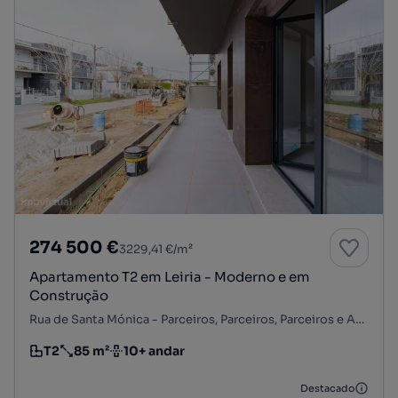
274 500 €
3229,41 €/m²
Apartamento T2 em Leiria - Moderno e em
Construção
Rua de Santa Mónica - Parceiros, Parceiros, Parceiros e Azoia, Leiria, Leiria
T2
85 m²
10+ andar
Tipologia
Preço por metro quadrado
Andar
Destacado