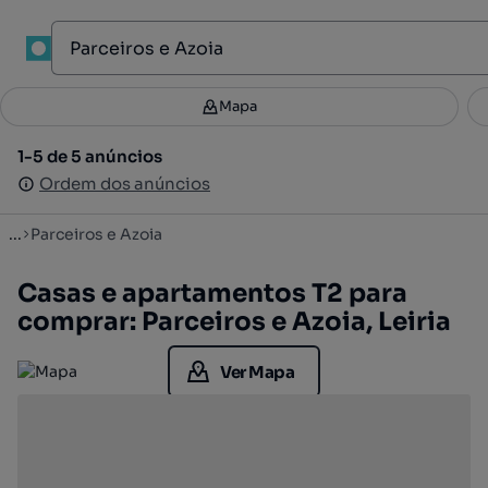
1
Mapa
Mapa
Filtros
Guardar pesquisa
2
1-5 de 5 anúncios
1-5 de 5 anúncios
Ordenar
Ordem dos anúncios
Ordem dos anúncios
...
Parceiros e Azoia
Casas e apartamentos T2 para
comprar: Parceiros e Azoia, Leiria
Ver Mapa