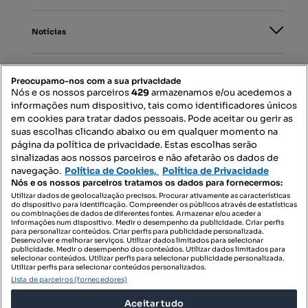
Notícias
PORTAIS
Preocupamo-nos com a sua privacidade
Nós e os nossos parceiros
429
armazenamos e/ou acedemos a
informações num dispositivo, tais como identificadores únicos
Mapa do Site
em cookies para tratar dados pessoais. Pode aceitar ou gerir as
suas escolhas clicando abaixo ou em qualquer momento na
página da política de privacidade. Estas escolhas serão
sinalizadas aos nossos parceiros e não afetarão os dados de
Contacte-nos
navegação.
Política de Cookies,
Política de Privacidade
Nós e os nossos parceiros tratamos os dados para fornecermos:
Utilizar dados de geolocalização precisos. Procurar ativamente as características
do dispositivo para identificação. Compreender os públicos através de estatísticas
SIGA-NOS:
ou combinações de dados de diferentes fontes. Armazenar e/ou aceder a
informações num dispositivo. Medir o desempenho da publicidade. Criar perfis
para personalizar conteúdos. Criar perfis para publicidade personalizada.
Desenvolver e melhorar serviços. Utilizar dados limitados para selecionar
publicidade. Medir o desempenho dos conteúdos. Utilizar dados limitados para
selecionar conteúdos. Utilizar perfis para selecionar publicidade personalizada.
DESCARREGAR NA:
Utilizar perfis para selecionar conteúdos personalizados.
Lista de parceiros (fornecedores)
Aceitar tudo