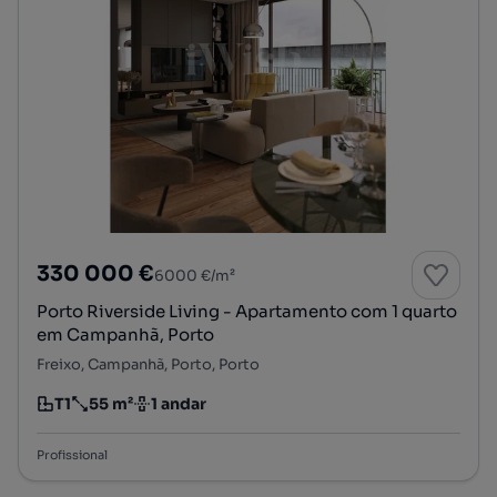
330 000 €
6000 €/m²
Porto Riverside Living - Apartamento com 1 quarto
em Campanhã, Porto
Freixo, Campanhã, Porto, Porto
T1
55 m²
1 andar
Tipologia
Preço por metro quadrado
Andar
Profissional