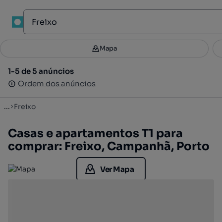
1
Mapa
Mapa
Filtros
Guardar pesquisa
2
1-5 de 5 anúncios
1-5 de 5 anúncios
Ordenar
Ordem dos anúncios
Ordem dos anúncios
...
Freixo
Casas e apartamentos T1 para
comprar: Freixo, Campanhã, Porto
Ver Mapa