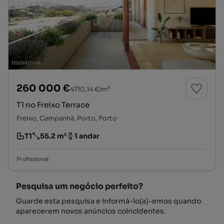
260 000 €
4710,14 €/m²
T1 no Freixo Terrace
Freixo, Campanhã, Porto, Porto
T1
55.2 m²
1 andar
Tipologia
Preço por metro quadrado
Andar
Profissional
Pesquisa um negócio perfeito?
Guarde esta pesquisa e informá-lo(a)-emos quando
aparecerem novos anúncios coincidentes.