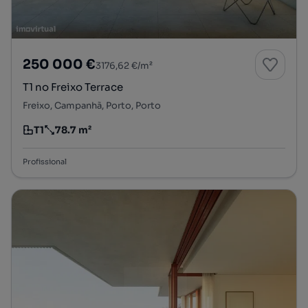
250 000 €
3176,62 €/m²
T1 no Freixo Terrace
Freixo, Campanhã, Porto, Porto
T1
78.7 m²
Tipologia
Preço por metro quadrado
Profissional