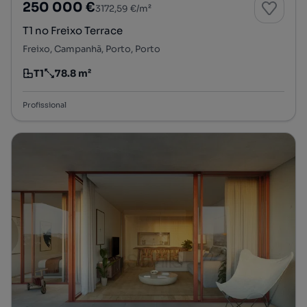
250 000 €
3172,59 €/m²
T1 no Freixo Terrace
Freixo, Campanhã, Porto, Porto
T1
78.8 m²
Tipologia
Preço por metro quadrado
Profissional