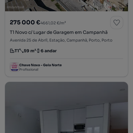
275 000 €
4661,02 €/m²
T1 Novo c/ Lugar de Garagem em Campanhã
Avenida 25 de Abril, Estação, Campanhã, Porto, Porto
T1
59 m²
6 andar
Tipologia
Preço por metro quadrado
Andar
Chave Nova - Gaia Norte
Profissional