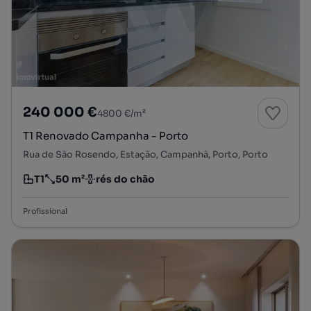
240 000 €
4800 €/m²
T1 Renovado Campanha - Porto
Rua de São Rosendo, Estação, Campanhã, Porto, Porto
T1
50 m²
rés do chão
Tipologia
Preço por metro quadrado
Andar
Profissional