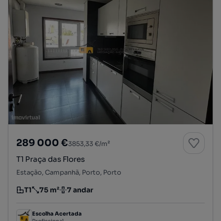
289 000 €
3853,33 €/m²
T1 Praça das Flores
Estação, Campanhã, Porto, Porto
T1
75 m²
7 andar
Tipologia
Preço por metro quadrado
Andar
Escolha Acertada
Profissional