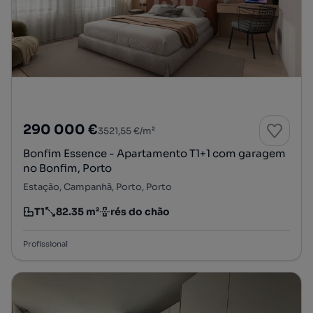
290 000 €
3521,55 €/m²
Bonfim Essence - Apartamento T1+1 com garagem
no Bonfim, Porto
Estação, Campanhã, Porto, Porto
T1
82.35 m²
rés do chão
Tipologia
Preço por metro quadrado
Andar
Profissional