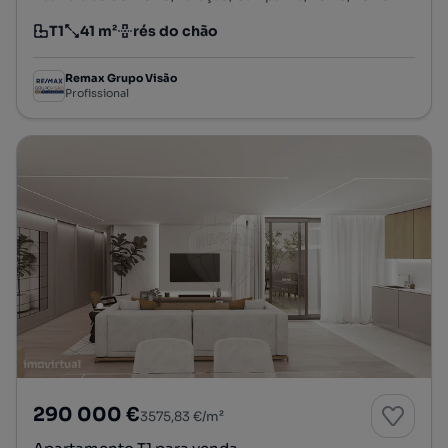
T1
41 m²
rés do chão
Tipologia
Preço por metro quadrado
Andar
Remax Grupo Visão
Profissional
290 000 €
3575,83 €/m²