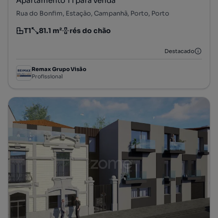
Apartamento T1 para venda
Rua do Bonfim, Estação, Campanhã, Porto, Porto
T1
81.1 m²
rés do chão
Tipologia
Preço por metro quadrado
Andar
Destacado
Remax Grupo Visão
Profissional