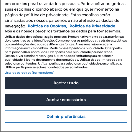
em cookies para tratar dados pessoais. Pode aceitar ou gerir as
suas escolhas clicando abaixo ou em qualquer momento na
página da política de privacidade. Estas escolhas serão
sinalizadas aos nossos parceiros e não afetarão os dados de
navegação.
Política de Cookies,
Política de Privacidade
Nós e os nossos parceiros tratamos os dados para fornecermos:
Utilizar dados de geolocalização precisos. Procurar ativamente as características
do dispositivo para identificação. Compreender os públicos através de estatísticas
ou combinações de dados de diferentes fontes. Armazenar e/ou aceder a
informações num dispositivo. Medir o desempenho da publicidade. Criar perfis
para personalizar conteúdos. Criar perfis para publicidade personalizada.
Desenvolver e melhorar serviços. Utilizar dados limitados para selecionar
publicidade. Medir o desempenho dos conteúdos. Utilizar dados limitados para
selecionar conteúdos. Utilizar perfis para selecionar publicidade personalizada.
Localizações recomendadas
Utilizar perfis para selecionar conteúdos personalizados.
Lista de parceiros (fornecedores)
Apartamentos para comprar - Porto
Aceitar tudo
Imóveis para comprar - Estação
Aceitar necessários
T0 para comprar - Estação
Definir preferências
Moradias para comprar - Estação
Terrenos para comprar - Estação