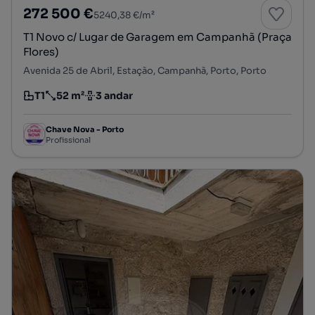
272 500 €
5240,38 €/m²
T1 Novo c/ Lugar de Garagem em Campanhã (Praça
Flores)
Avenida 25 de Abril, Estação, Campanhã, Porto, Porto
T1
52 m²
3 andar
Tipologia
Preço por metro quadrado
Andar
Chave Nova - Porto
Profissional