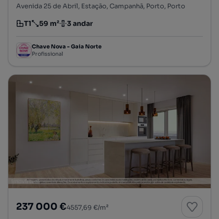
Avenida 25 de Abril, Estação, Campanhã, Porto, Porto
T1
59 m²
3 andar
Tipologia
Preço por metro quadrado
Andar
Chave Nova - Gaia Norte
Profissional
237 000 €
4557,69 €/m²