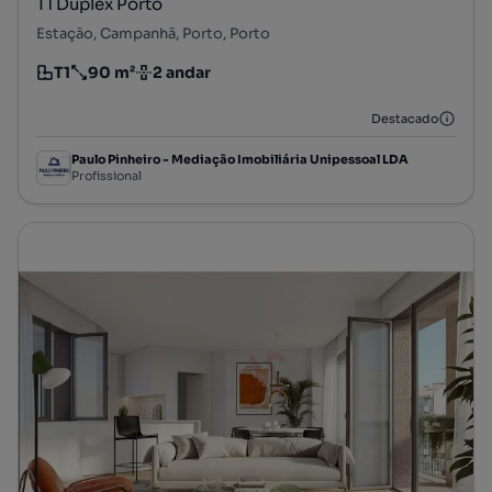
T1 Duplex Porto
Estação, Campanhã, Porto, Porto
T1
90 m²
2 andar
Tipologia
Preço por metro quadrado
Andar
Destacado
Paulo Pinheiro - Mediação Imobiliária Unipessoal LDA
Profissional