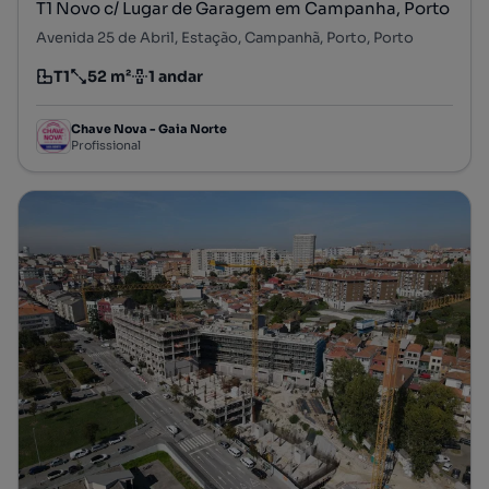
T1 Novo c/ Lugar de Garagem em Campanha, Porto
Avenida 25 de Abril, Estação, Campanhã, Porto, Porto
T1
52 m²
1 andar
Tipologia
Preço por metro quadrado
Andar
Chave Nova - Gaia Norte
Profissional