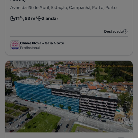
Avenida 25 de Abril, Estação, Campanhã, Porto, Porto
T1
52 m²
3 andar
Tipologia
Preço por metro quadrado
Andar
Destacado
Chave Nova - Gaia Norte
Profissional