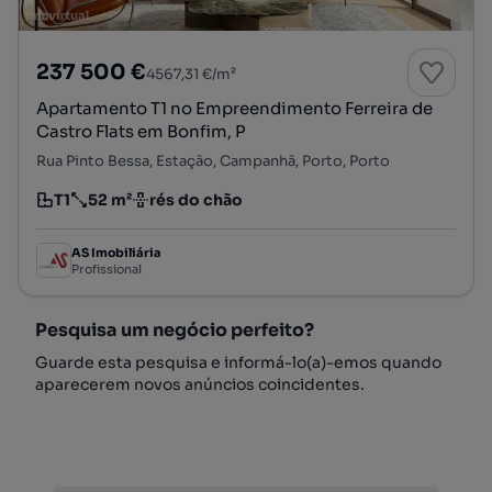
237 500 €
4567,31 €/m²
Apartamento T1 no Empreendimento Ferreira de
Castro Flats em Bonfim, P
Rua Pinto Bessa, Estação, Campanhã, Porto, Porto
T1
52 m²
rés do chão
Tipologia
Preço por metro quadrado
Andar
AS Imobiliária
Profissional
Pesquisa um negócio perfeito?
Guarde esta pesquisa e informá-lo(a)-emos quando
aparecerem novos anúncios coincidentes.