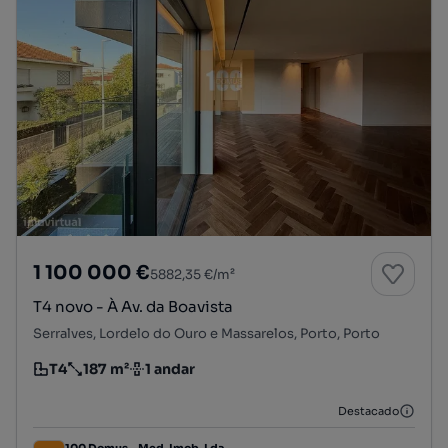
1 100 000 €
5882,35 €/m²
T4 novo - À Av. da Boavista
Serralves, Lordelo do Ouro e Massarelos, Porto, Porto
T4
187 m²
1 andar
Tipologia
Preço por metro quadrado
Andar
Destacado