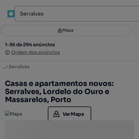
1
Mapa
Mapa
Filtros
Guardar pesquisa
2
1-36 de 294 anúncios
1-36 de 294 anúncios
Ordenar
Ordem dos anúncios
Ordem dos anúncios
...
Serralves
Casas e apartamentos novos:
Serralves, Lordelo do Ouro e
Massarelos, Porto
Ver Mapa