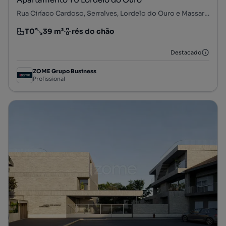
Rua Ciríaco Cardoso, Serralves, Lordelo do Ouro e Massarelos, Porto, Porto
T0
39 m²
rés do chão
Tipologia
Preço por metro quadrado
Andar
Destacado
ZOME Grupo Business
Profissional