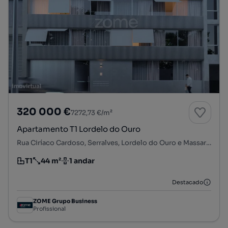
320 000 €
7272,73 €/m²
Apartamento T1 Lordelo do Ouro
Rua Ciríaco Cardoso, Serralves, Lordelo do Ouro e Massarelos, Porto, Porto
T1
44 m²
1 andar
Tipologia
Preço por metro quadrado
Andar
Destacado
ZOME Grupo Business
Profissional