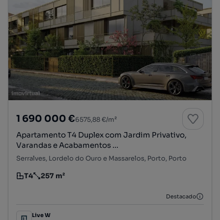
1 690 000 €
6575,88 €/m²
Apartamento T4 Duplex com Jardim Privativo,
Varandas e Acabamentos ...
Serralves, Lordelo do Ouro e Massarelos, Porto, Porto
T4
257 m²
Tipologia
Preço por metro quadrado
Destacado
Live W