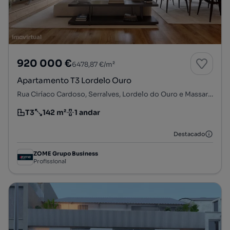
920 000 €
6478,87 €/m²
Apartamento T3 Lordelo Ouro
Rua Ciríaco Cardoso, Serralves, Lordelo do Ouro e Massarelos, Porto, Porto
T3
142 m²
1 andar
Tipologia
Preço por metro quadrado
Andar
Destacado
ZOME Grupo Business
Profissional