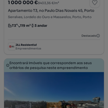
1 000 000 €
8403,36 €/m²
Apartamento T3, no Paulo Dias Novais 45, Porto
Serralves, Lordelo do Ouro e Massarelos, Porto, Porto
T3
119 m²
3 andar
Tipologia
Preço por metro quadrado
Andar
Destacado
JLL Residential
Empreendimentos
Encontrará imóveis que correspondem aos seus
critérios de pesquisa neste empreendimento