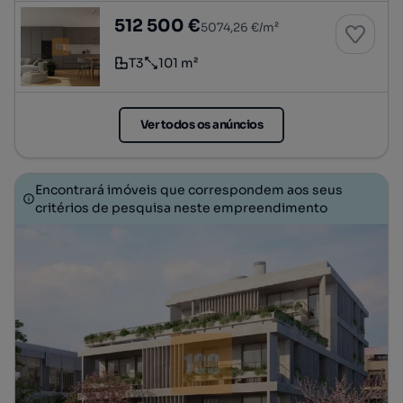
T3 com varanda e garagem - Ipanema Reside
512 500 €
5074,26 €/m²
T3
101 m²
Tipologia
Preço por metro quadrado
Ver todos os anúncios
Encontrará imóveis que correspondem aos seus
critérios de pesquisa neste empreendimento