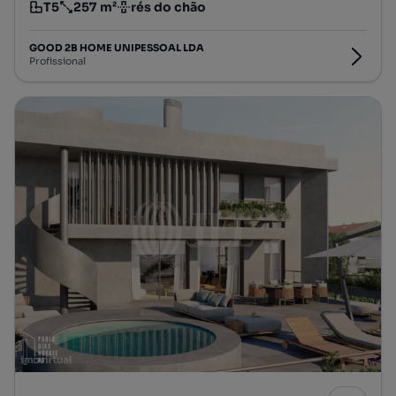
T5
257 m²
rés do chão
Tipologia
Preço por metro quadrado
Andar
GOOD 2B HOME UNIPESSOAL LDA
Profissional