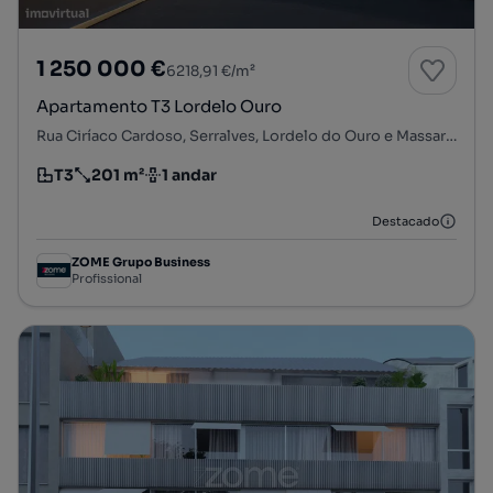
1 250 000 €
6218,91 €/m²
Apartamento T3 Lordelo Ouro
Rua Ciríaco Cardoso, Serralves, Lordelo do Ouro e Massarelos, Porto, Porto
T3
201 m²
1 andar
Tipologia
Preço por metro quadrado
Andar
Destacado
ZOME Grupo Business
Profissional