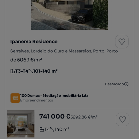
Ipanema Residence
Serralves, Lordelo do Ouro e Massarelos, Porto, Porto
de 5069 €/m²
T3-T4
101-140 m²
Tipologia
Preço por metro quadrado
Destacado
100 Domus - Mediação Imobiliária Lda
Empreendimentos
T4 com varanda e garagem - Ipanema Reside
741 000 €
5292,86 €/m²
T4
140 m²
Tipologia
Preço por metro quadrado