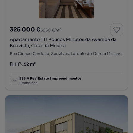
325 000 €
6250 €/m²
Apartamento T1 I Poucos Minutos da Avenida da
Boavista, Casa da Musica
Rua Ciríaco Cardoso, Serralves, Lordelo do Ouro e Massarelos, Porto, Porto
T1
52 m²
Tipologia
Preço por metro quadrado
ESSIA Real Estate Empreendimentos
Profissional