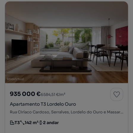
935 000 €
6584,51 €/m²
Apartamento T3 Lordelo Ouro
Rua Ciríaco Cardoso, Serralves, Lordelo do Ouro e Massarelos, Porto, Porto
T3
142 m²
2 andar
Tipologia
Preço por metro quadrado
Andar