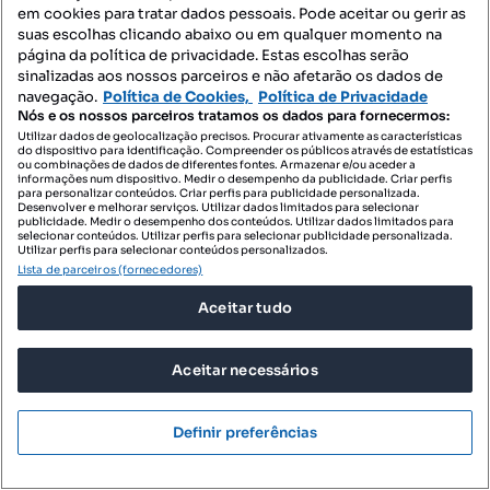
em cookies para tratar dados pessoais. Pode aceitar ou gerir as
suas escolhas clicando abaixo ou em qualquer momento na
página da política de privacidade. Estas escolhas serão
sinalizadas aos nossos parceiros e não afetarão os dados de
navegação.
Política de Cookies,
Política de Privacidade
Nós e os nossos parceiros tratamos os dados para fornecermos:
Utilizar dados de geolocalização precisos. Procurar ativamente as características
do dispositivo para identificação. Compreender os públicos através de estatísticas
ou combinações de dados de diferentes fontes. Armazenar e/ou aceder a
informações num dispositivo. Medir o desempenho da publicidade. Criar perfis
para personalizar conteúdos. Criar perfis para publicidade personalizada.
Desenvolver e melhorar serviços. Utilizar dados limitados para selecionar
publicidade. Medir o desempenho dos conteúdos. Utilizar dados limitados para
selecionar conteúdos. Utilizar perfis para selecionar publicidade personalizada.
Utilizar perfis para selecionar conteúdos personalizados.
Lista de parceiros (fornecedores)
Aceitar tudo
Aceitar necessários
741 000 €
5292,86 €/m²
T4 com varanda e garagem - Ipanema Residence
Definir preferências
Serralves, Lordelo do Ouro e Massarelos, Porto, Porto