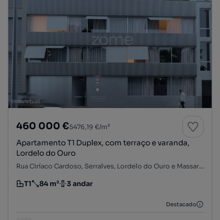
460 000 €
5476,19 €/m²
Apartamento T1 Duplex, com terraço e varanda,
Lordelo do Ouro
Rua Ciríaco Cardoso, Serralves, Lordelo do Ouro e Massarelos, Porto, Porto
T1
84 m²
3 andar
Tipologia
Preço por metro quadrado
Andar
Destacado