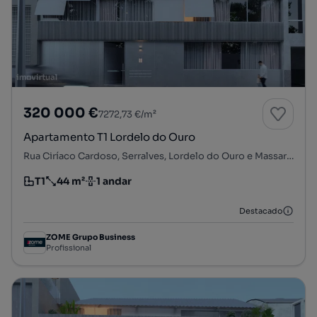
320 000 €
7272,73 €/m²
Apartamento T1 Lordelo do Ouro
Rua Ciríaco Cardoso, Serralves, Lordelo do Ouro e Massarelos, Porto, Porto
T1
44 m²
1 andar
Tipologia
Preço por metro quadrado
Andar
Destacado
ZOME Grupo Business
Profissional