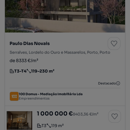
Paulo Dias Novais
Serralves, Lordelo do Ouro e Massarelos, Porto, Porto
de 8333 €/m²
T3-T4
119-230 m²
Tipologia
Preço por metro quadrado
Destacado
100 Domus - Mediação Imobiliária Lda
Empreendimentos
T3 com varanda e box - Paulo Dias Novais
1 000 000 €
8403,36 €/m²
T3
119 m²
Tipologia
Preço por metro quadrado