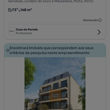
Serralves, Lordelo do Ouro e Massarelos, Porto, Porto
T3
148 m²
Tipologia
Preço por metro quadrado
Destacado
Casa da Portela
Profissional
Encontrará imóveis que correspondem aos seus
critérios de pesquisa neste empreendimento