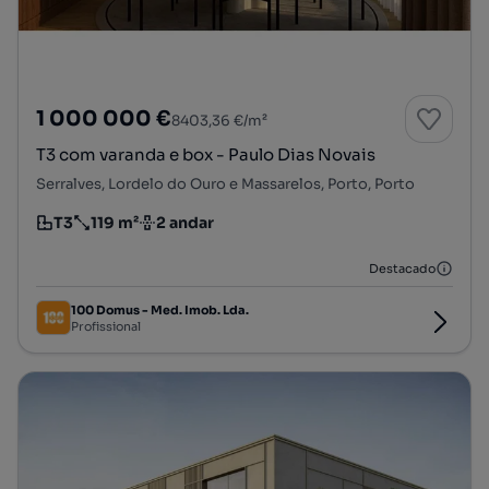
1 000 000 €
8403,36 €/m²
T3 com varanda e box - Paulo Dias Novais
Serralves, Lordelo do Ouro e Massarelos, Porto, Porto
T3
119 m²
2 andar
Tipologia
Preço por metro quadrado
Andar
Destacado
100 Domus - Med. Imob. Lda.
Profissional