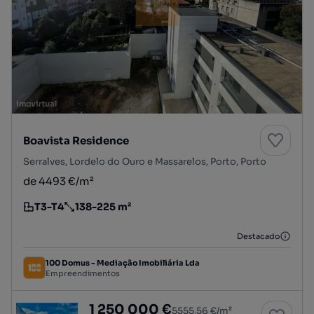
Boavista Residence
Serralves, Lordelo do Ouro e Massarelos, Porto, Porto
de 4493 €/m²
T3-T4
138-225 m²
Tipologia
Preço por metro quadrado
Destacado
100 Domus - Mediação Imobiliária Lda
Empreendimentos
T4 novo com terraço - Boavista Residence
1 250 000 €
5555,56 €/m²