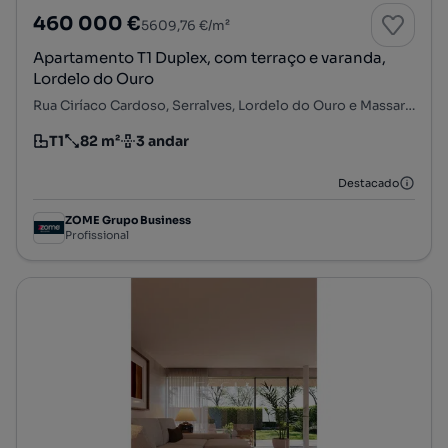
460 000 €
5609,76 €/m²
Apartamento T1 Duplex, com terraço e varanda,
Lordelo do Ouro
Rua Ciríaco Cardoso, Serralves, Lordelo do Ouro e Massarelos, Porto, Porto
T1
82 m²
3 andar
Tipologia
Preço por metro quadrado
Andar
Destacado
ZOME Grupo Business
Profissional