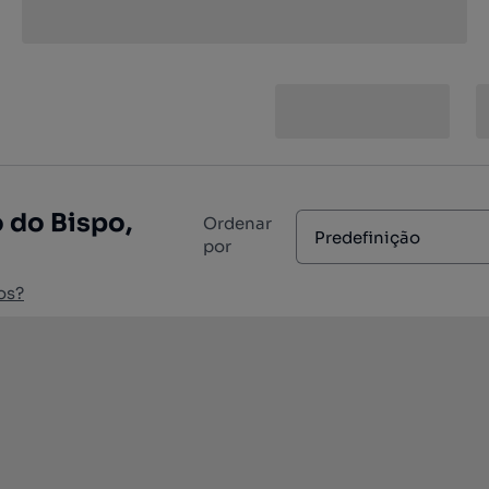
 do Bispo,
Ordenar
Predefinição
por
os?