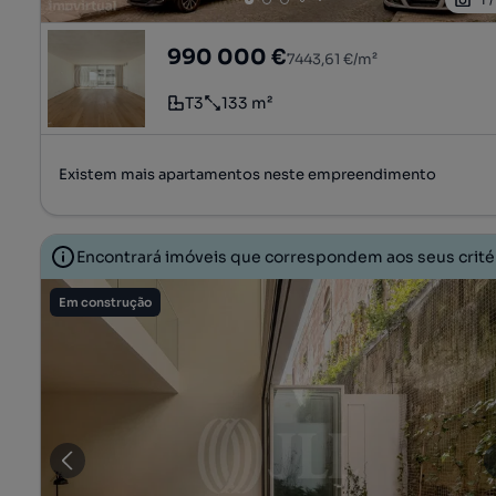
1
Apartamento T3, com garagem, no Condomí
990 000 €
7443,61 €/m²
T3
133 m²
Tipologia
Preço por metro quadrado
Existem mais apartamentos neste empreendimento
Encontrará imóveis que correspondem aos seus crit
Em construção