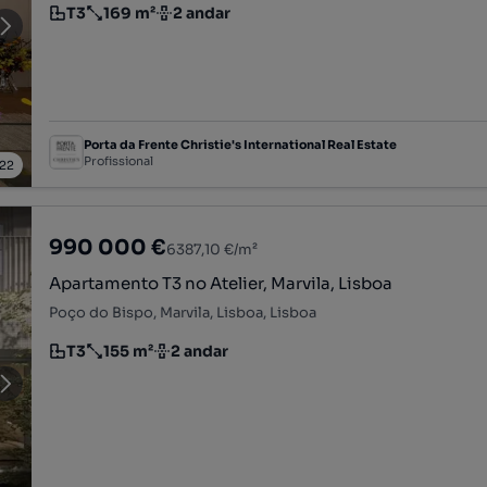
T3
169 m²
2 andar
Tipologia
Preço por metro quadrado
Andar
Porta da Frente Christie's International Real Estate
Profissional
22
990 000 €
6387,10 €/m²
Apartamento T3 no Atelier, Marvila, Lisboa
Poço do Bispo, Marvila, Lisboa, Lisboa
T3
155 m²
2 andar
Tipologia
Preço por metro quadrado
Andar