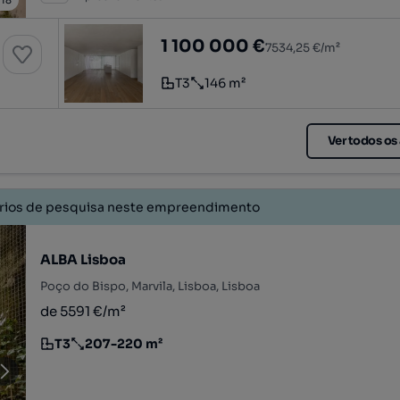
/
18
nio Atelier, Lisboa
Apartamento T3, com garagem, no Con
1 100 000 €
7534,25 €/m²
T3
146 m²
Tipologia
Preço por metro quadrado
Ver todos os
érios de pesquisa neste empreendimento
ALBA Lisboa
Poço do Bispo, Marvila, Lisboa, Lisboa
de 5591 €/m²
T3
207-220 m²
Tipologia
Preço por metro quadrado