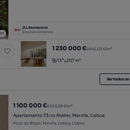
JLL Residential
Empreendimentos
20
la, Lisboa
Apartamento T3 com pátio, Alba, em M
1 230 000 €
5942,03 €/m²
T3
207 m²
Tipologia
Preço por metro quadrado
Ver todos os
1 100 000 €
6508,88 €/m²
Apartamento T3 no Atelier, Marvila, Lisboa
Poço do Bispo, Marvila, Lisboa, Lisboa