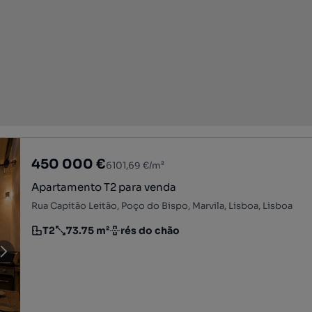
450 000 €
6101,69 €/m²
Apartamento T2 para venda
Rua Capitão Leitão, Poço do Bispo, Marvila, Lisboa, Lisboa
T2
73.75 m²
rés do chão
Tipologia
Preço por metro quadrado
Andar