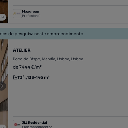
Maxgroup
Profissional
/
19
érios de pesquisa neste empreendimento
ATELIER
Poço do Bispo, Marvila, Lisboa, Lisboa
de 7444 €/m²
T3
133-146 m²
Tipologia
Preço por metro quadrado
JLL Residential
Empreendimentos